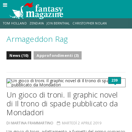
TOM HOLLAND
ZENDAYA
JON BERNTHAL
CHRISTOPHER NOLAN
Armageddon Rag
STRANIMONDI
LUCCA COMICS & GAMES
ODISSEA
MARK RUFFALO
News (10)
Approfondimenti (3)
JACOB BATALON
ERIK SOMMERS
239
Un gioco di troni. Il graphic novel
di Il trono di spade pubblicato da
Mondadori
DI MARTINA FRAMMARTINO
MARTEDÌ 2 APRILE 2019
Un gioco di troni, adattamento a fumetti del primo romanzo