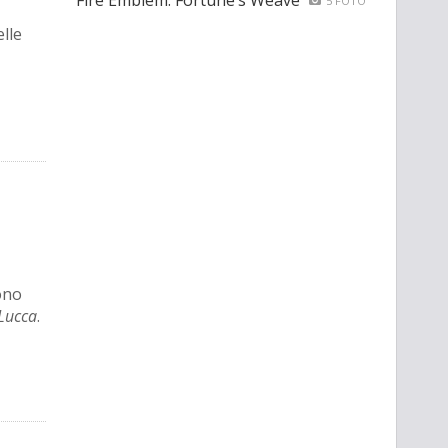
Fire Emblem: Fortune’s Weave
5 FOTO
lle
ono
Lucca
.