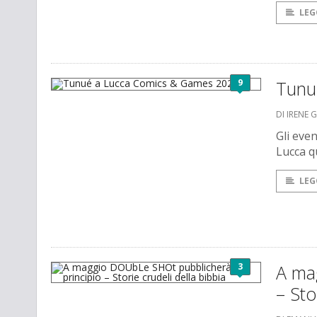
LEG
9
Tunu
DI IRENE 
Gli even
Lucca q
LEG
3
A ma
– Sto