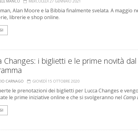
ELE MANCO
MERCOLEDÌ 27 GENNAIO 2021
iman, Alan Moore e la Bibbia finalmente svelata. A maggio ne
ie, librerie e shop online.
GI
 Changes: i biglietti e le prime novità dal
ramma
ZIO CARNAGO
GIOVEDÌ 15 OTTOBRE 2020
erte le prenotazioni dei biglietti per Lucca Changes e veng
ate le prime iniziative online e che si svolgeranno nel
Camp 
GI