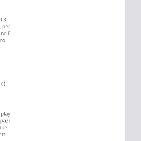
l 3
, per
ond E.
Pro
nd
splay
spazi
 due
etti