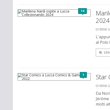
14
Maril
2024
DI IRENE 
L'appun
al Polo 
LEG
1
Star
DI IRENE 
Da Nori
Jérôme 
molti a