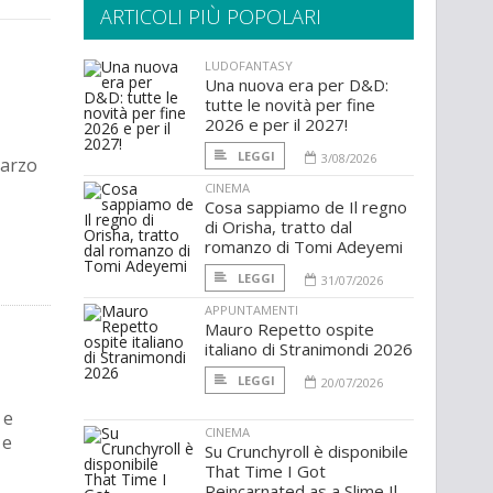
ARTICOLI PIÙ POPOLARI
LUDOFANTASY
Una nuova era per D&D:
tutte le novità per fine
2026 e per il 2027!
LEGGI
3/08/2026
marzo
CINEMA
Cosa sappiamo de Il regno
di Orisha, tratto dal
romanzo di Tomi Adeyemi
LEGGI
31/07/2026
APPUNTAMENTI
Mauro Repetto ospite
italiano di Stranimondi 2026
LEGGI
20/07/2026
 e
CINEMA
 e
Su Crunchyroll è disponibile
That Time I Got
Reincarnated as a Slime Il