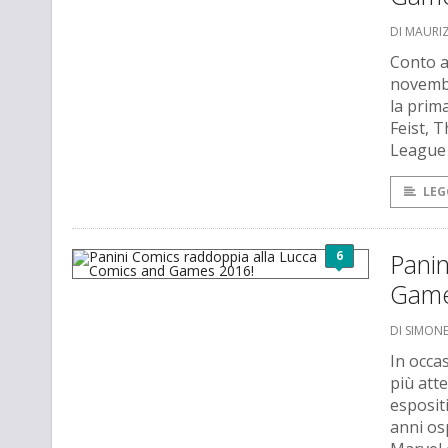
DI MAURI
Conto a
novembr
la prim
Feist, 
League
LEG
6
Pani
Game
DI SIMO
In occa
più att
espositiv
anni osp