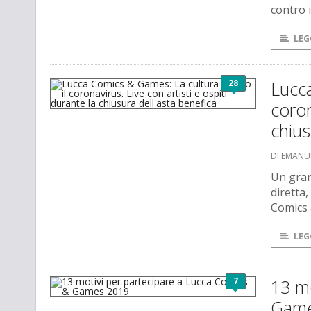
contro i
LEG
28
Lucca
coron
chius
DI EMANU
Un gran
diretta,
Comics
LEG
7
13 mo
Game