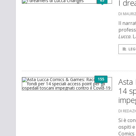
65
I dr
DI MAURI
Il narra
profess
Lucca
. 
LEG
155
Asta
14 sp
impeg
DI REDAZ
Si è co
ospiti e
Comics 