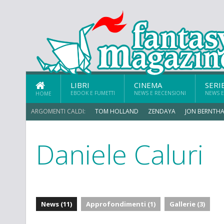
LIBRI
CINEMA
SERI
EBOOK E FUMETTI
NEWS E RECENSIONI
NEWS E
HOME
ARGOMENTI CALDI:
TOM HOLLAND
ZENDAYA
JON BERNTHA
Daniele Caluri
MICHAEL MANDO
News (11)
Approfondimenti (1)
Gallerie (3)