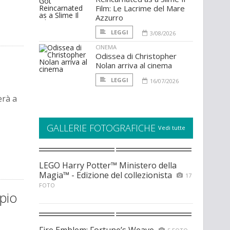
Film: Le Lacrime del Mare
Azzurro
LEGGI
3/08/2026
CINEMA
Odissea di Christopher
Nolan arriva al cinema
LEGGI
16/07/2026
erà a
GALLERIE FOTOGRAFICHE
Vedi tutte
LEGO Harry Potter™ Ministero della
Magia™ - Edizione del collezionista
17
FOTO
pio