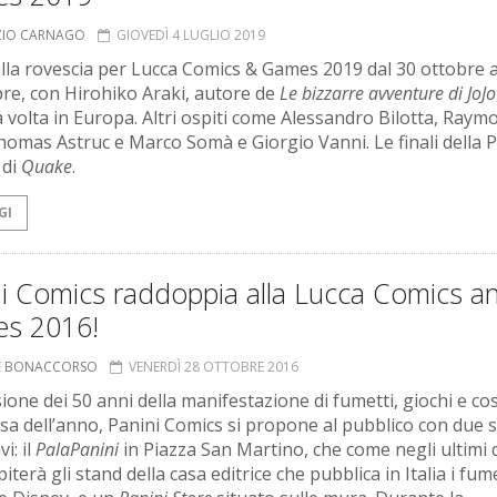
ZIO CARNAGO
GIOVEDÌ 4 LUGLIO 2019
lla rovescia per Lucca Comics & Games 2019 dal 30 ottobre a
e, con Hirohiko Araki, autore de
Le bizzarre avventure di JoJo
a volta in Europa. Altri ospiti come Alessandro Bilotta, Raym
Thomas Astruc e Marco Somà e Giorgio Vanni. Le finali della 
 di
Quake
.
GI
ni Comics raddoppia alla Lucca Comics a
s 2016!
NE BONACCORSO
VENERDÌ 28 OTTOBRE 2016
sione dei 50 anni della manifestazione di fumetti, giochi e co
esa dell’anno, Panini Comics si propone al pubblico con due 
i: il
PalaPanini
in Piazza San Martino, che come negli ultimi
iterà gli stand della casa editrice che pubblica in Italia i fum