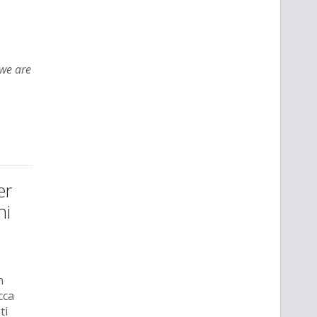
we are
er
ni
n
cca
ti