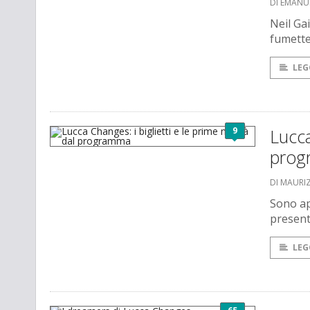
DI EMANU
Neil Ga
fumetter
LEG
9
Lucca
prog
DI MAURI
Sono ap
present
LEG