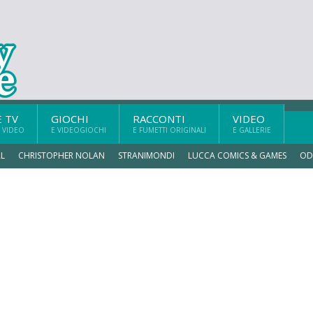
E TV
GIOCHI
RACCONTI
VIDEO
 VIDEO
E VIDEOGIOCHI
E FUMETTI ORIGINALI
E GALLERIE
L
CHRISTOPHER NOLAN
STRANIMONDI
LUCCA COMICS & GAMES
OD