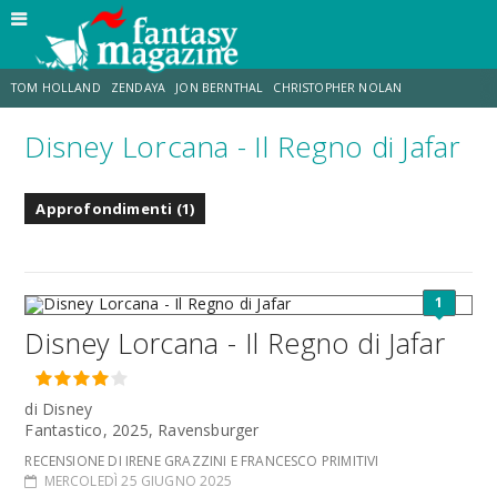
TOM HOLLAND
ZENDAYA
JON BERNTHAL
CHRISTOPHER NOLAN
Disney Lorcana - Il Regno di Jafar
STRANIMONDI
LUCCA COMICS & GAMES
ODISSEA
MARK RUFFALO
Approfondimenti (1)
JACOB BATALON
ERIK SOMMERS
1
Disney Lorcana - Il Regno di Jafar
di Disney
Fantastico, 2025, Ravensburger
RECENSIONE DI IRENE GRAZZINI E FRANCESCO PRIMITIVI
MERCOLEDÌ 25 GIUGNO 2025