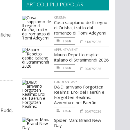
ARTICOLI PIÙ POPOLARI
CINEMA
Cosa sappiamo de Il regno
di Orisha, tratto dal
romanzo di Tomi Adeyemi
fiche.
LEGGI
31/07/2026
APPUNTAMENTI
Mauro Repetto ospite
italiano di Stranimondi 2026
LEGGI
20/07/2026
LUDOFANTASY
D&D: arrivano Forgotten
Realms: Eroi del Faerûn e
Forgotten Realms:
Avventure nel Faerûn
 Rudd,
LEGGI
20/07/2026
Spider-Man: Brand New
Day