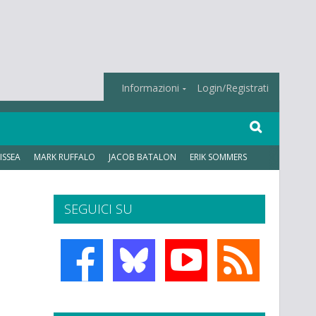
Informazioni
Login/Registrati
ISSEA
MARK RUFFALO
JACOB BATALON
ERIK SOMMERS
SEGUICI SU