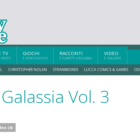
E TV
GIOCHI
RACCONTI
VIDEO
 VIDEO
E VIDEOGIOCHI
E FUMETTI ORIGINALI
E GALLERIE
L
CHRISTOPHER NOLAN
STRANIMONDI
LUCCA COMICS & GAMES
OD
Galassia Vol. 3
deo (4)