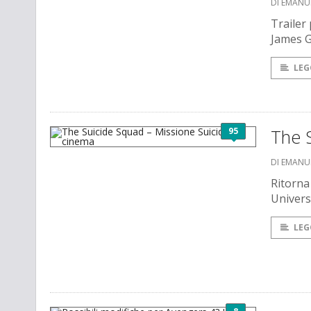
DI EMANU
Trailer 
James 
LEG
95
The S
DI EMANU
Ritorna
Univers
LEG