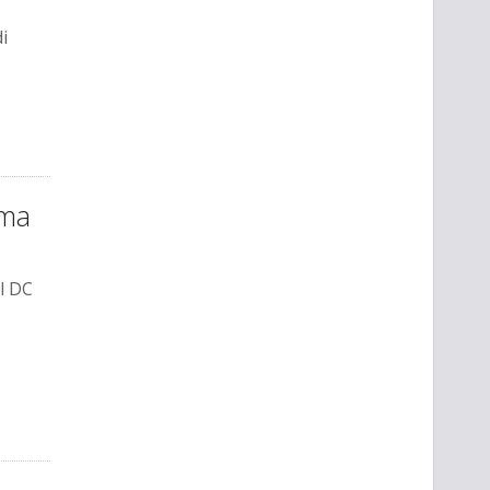
di
ema
l DC