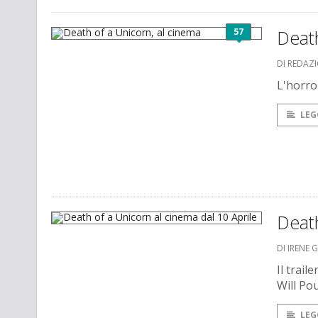
57
Death
DI REDAZ
L'horro
LEG
Death
DI IRENE 
Il trai
Will Pou
LEG