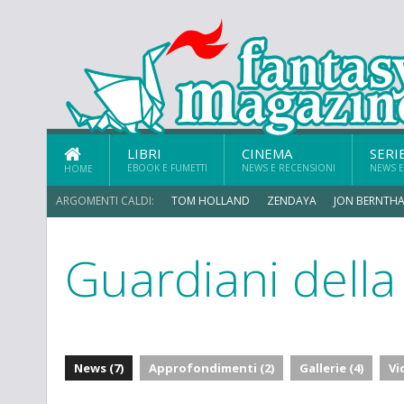
LIBRI
CINEMA
SERI
EBOOK E FUMETTI
NEWS E RECENSIONI
NEWS E
HOME
ARGOMENTI CALDI:
TOM HOLLAND
ZENDAYA
JON BERNTHA
Guardiani della 
News (7)
Approfondimenti (2)
Gallerie (4)
Vi