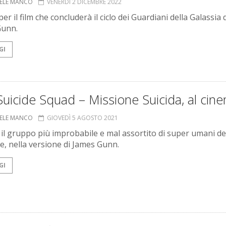
ELE MANCO
VENERDÌ 2 DICEMBRE 2022
per il film che concluderà il ciclo dei Guardiani della Galassia 
Gunn.
GI
uicide Squad – Missione Suicida, al cin
ELE MANCO
GIOVEDÌ 5 AGOSTO 2021
 il gruppo più improbabile e mal assortito di super umani de
e, nella versione di James Gunn.
GI