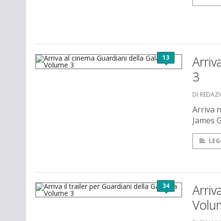
13
Arriv
3
DI REDAZ
Arriva n
James 
LEG
34
Arriv
Volu