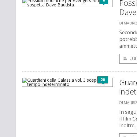
8
Possi
Dave
DI MAURI
Secondo
potrebb
ammette
LEG
20
Guard
inde
DI MAURI
In segu
il film
Gu
inoltre,