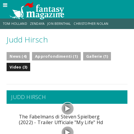
TOM HOLLAND
ZENDAYA
JON BERNTHAL
CHRISTOPHER NOLAN
Judd Hirsch
STRANIMONDI
LUCCA COMICS & GAMES
ODISSEA
JACOB BATALON
News (4)
Approfondimenti (1)
Gallerie (1)
SPIDER-MAN: BRAND NEW DAY
MICHAEL MANDO
Video (3)
JUDD HIRSCH
The Fabelmans di Steven Spielberg
(2022) - Trailer Ufficiale "My Life" Hd