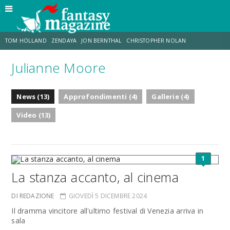
TOM HOLLAND
ZENDAYA
JON BERNTHAL
CHRISTOPHER NOLAN
Julianne Moore
STRANIMONDI
LUCCA COMICS & GAMES
ODISSEA
CHRIS MCKENNA
News (13)
Approfondimenti (4)
Gallerie (4)
DESTIN DANIEL CRETTON
ERIK SOMMERS
Video (13)
1
La stanza accanto, al cinema
DI REDAZIONE
GIOVEDÌ 5 DICEMBRE 2024
Il dramma vincitore all'ultimo festival di Venezia arriva in
sala