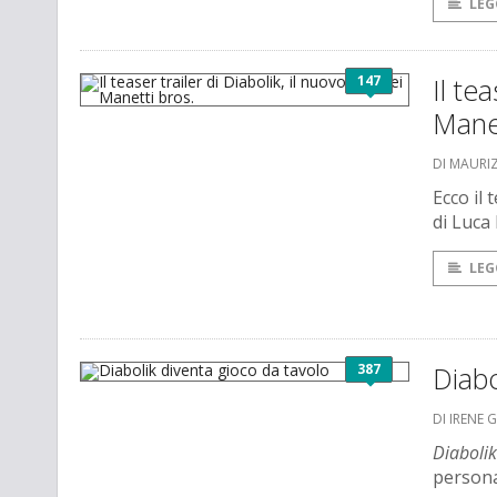
LEG
147
Il te
Manet
DI MAURI
Ecco il 
di Luca 
LEG
387
Diabo
DI IRENE 
Diabolik
persona