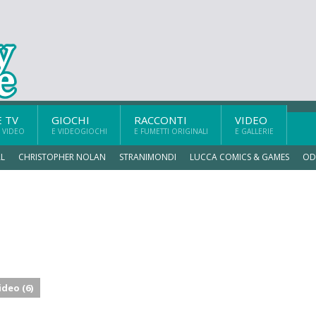
E TV
GIOCHI
RACCONTI
VIDEO
 VIDEO
E VIDEOGIOCHI
E FUMETTI ORIGINALI
E GALLERIE
L
CHRISTOPHER NOLAN
STRANIMONDI
LUCCA COMICS & GAMES
OD
ideo (6)