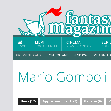
LIBRI
CINEMA
SERI
EBOOK E FUMETTI
NEWS E RECENSIONI
NEWS E
HOME
ARGOMENTI CALDI:
TOM HOLLAND
ZENDAYA
JON BERNTHA
Mario Gomboli
ERIK SOMMERS
News (17)
Approfondimenti (3)
Gallerie (6)
V