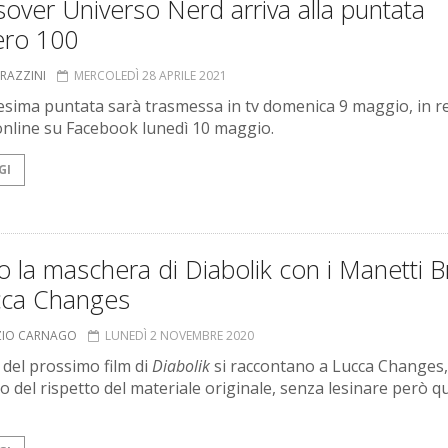
over Universo Nerd arriva alla puntata
ro 100
GRAZZINI
MERCOLEDÌ 28 APRILE 2021
esima puntata sarà trasmessa in tv domenica 9 maggio, in re
e online su Facebook lunedì 10 maggio.
GI
o la maschera di Diabolik con i Manetti B
cca Changes
ZIO CARNAGO
LUNEDÌ 2 NOVEMBRE 2020
i del prossimo film di
Diabolik
si raccontano a Lucca Changes,
o del rispetto del materiale originale, senza lesinare però q