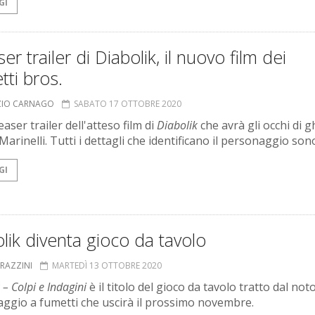
GI
aser trailer di Diabolik, il nuovo film dei
ti bros.
ZIO CARNAGO
SABATO 17 OTTOBRE 2020
teaser trailer dell'atteso film di
Diabolik
che avrà gli occhi di g
Marinelli. Tutti i dettagli che identificano il personaggio sono 
GI
lik diventa gioco da tavolo
GRAZZINI
MARTEDÌ 13 OTTOBRE 2020
 – Colpi e Indagini
è il titolo del gioco da tavolo tratto dal not
ggio a fumetti che uscirà il prossimo novembre.