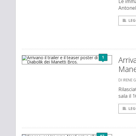
Le immag
Antonel
LEG
1
Arriv
Manet
DI IRENE 
Rilascia
sala il 
LEG