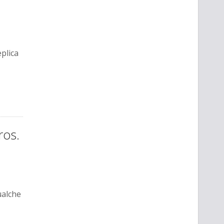
plica
ros.
ualche