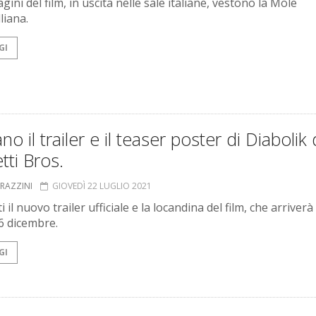
ini del film, in uscita nelle sale italiane, vestono la Mole
liana.
GI
ano il trailer e il teaser poster di Diabolik 
ti Bros.
GRAZZINI
GIOVEDÌ 22 LUGLIO 2021
ti il nuovo trailer ufficiale e la locandina del film, che arriverà
16 dicembre.
GI