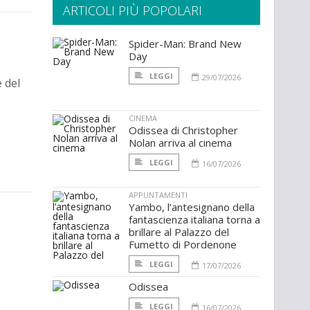
ARTICOLI PIÙ POPOLARI
Spider-Man: Brand New
Day
LEGGI
29/07/2026
e del
CINEMA
Odissea di Christopher
Nolan arriva al cinema
LEGGI
16/07/2026
APPUNTAMENTI
Yambo, l’antesignano della
fantascienza italiana torna a
brillare al Palazzo del
Fumetto di Pordenone
LEGGI
17/07/2026
Odissea
LEGGI
16/07/2026