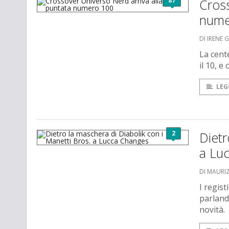
87
Cross
nume
DI IRENE 
La cent
il 10, 
LEG
2
Dietr
a Lu
DI MAURI
I regist
parland
novità.