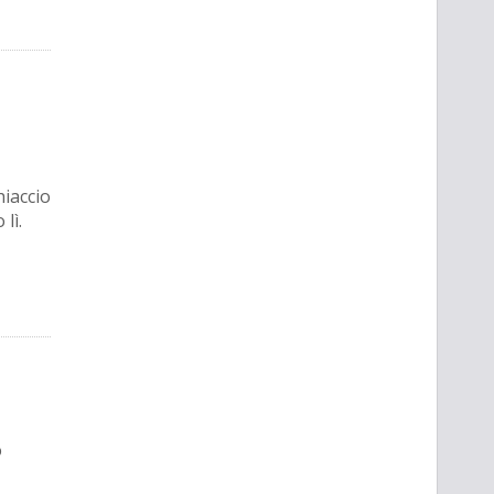
hiaccio
lì.
o