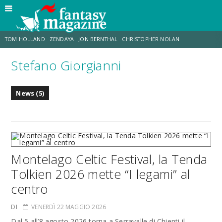
TOM HOLLAND
ZENDAYA
JON BERNTHAL
CHRISTOPHER NOLAN
Stefano Giorgianni
STRANIMONDI
LUCCA COMICS & GAMES
ODISSEA
MARK RUFFALO
News (5)
JACOB BATALON
ERIK SOMMERS
Montelago Celtic Festival, la Tenda
Tolkien 2026 mette “I legami” al
centro
DI
VENERDÌ 22 MAGGIO 2026
Dal 5 all’8 agosto 2026 torna a Serravalle di Chienti il