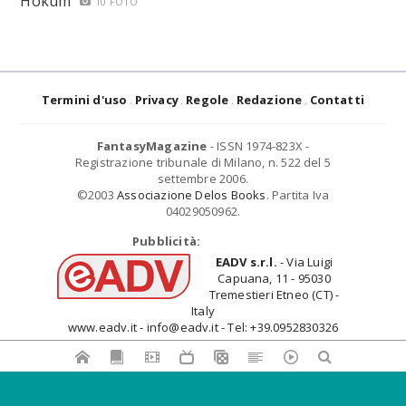
Hokum
10 FOTO
Termini d'uso
Privacy
Regole
Redazione
Contatti
FantasyMagazine
- ISSN 1974-823X -
Registrazione tribunale di Milano, n. 522 del 5
settembre 2006.
©2003
Associazione Delos Books
. Partita Iva
04029050962.
Pubblicità:
EADV s.r.l.
- Via Luigi
Capuana, 11 - 95030
Tremestieri Etneo (CT) -
Italy
www.eadv.it - info@eadv.it - Tel: +39.0952830326