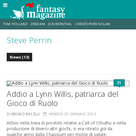
TOM HOLLAND
ZENDAYA
JON BERNTHAL
CHRISTOPHER NOLAN
Steve Perrin
STRANIMONDI
LUCCA COMICS & GAMES
ODISSEA
TRAMELL TILLMAN
News (13)
CHRIS MCKENNA
ERIK SOMMERS
21
Addio a Lynn Willis, patriarca del
Gioco di Ruolo
DI BRUNO BACELLI
VENERDÌ 25 GENNAIO 2013
Attivo nella linea di prodotti relativi a Call of Cthulhu e nella
produzione di diversi altri giochi, si era ritirato già da
qualche anno dalla Chaosium per motivi di salute.