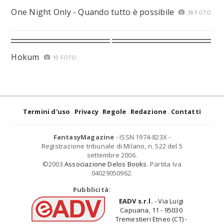
One Night Only - Quando tutto è possibile
38 FOTO
Hokum
10 FOTO
Termini d'uso
Privacy
Regole
Redazione
Contatti
FantasyMagazine
- ISSN 1974-823X -
Registrazione tribunale di Milano, n. 522 del 5
settembre 2006.
©2003
Associazione Delos Books
. Partita Iva
04029050962.
Pubblicità:
EADV s.r.l.
- Via Luigi
Capuana, 11 - 95030
Tremestieri Etneo (CT) -