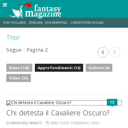
TOM HOLLAND
ZENDAYA
JON BERNTHAL
CHRISTOPHER NOLAN
Thor
STRANIMONDI
LUCCA COMICS & GAMES
ODISSEA
MARK RUFFALO
Segue - Pagina 2
JACOB BATALON
ERIK SOMMERS
News (145)
Approfondimenti (12)
Gallerie (6)
Video (21)
12
Chi detesta il Cavaliere Oscuro?
DI EMANUELE MANCO
MERCOLEDÌ 4 FEBBRAIO 2009