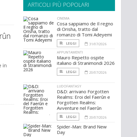
ARTICOLI PIÙ POPOLARI
CINEMA
Cosa sappiamo de Il regno
di Orisha, tratto dal
erûn
romanzo di Tomi Adeyemi
LEGGI
31/07/2026
APPUNTAMENTI
Mauro Repetto ospite
italiano di Stranimondi 2026
e in
LEGGI
20/07/2026
LUDOFANTASY
D&D: arrivano Forgotten
Realms: Eroi del Faerûn e
Forgotten Realms:
Avventure nel Faerûn
LEGGI
20/07/2026
Spider-Man: Brand New
Day