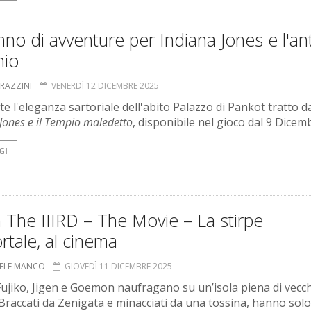
no di avventure per Indiana Jones e l'an
hio
GRAZZINI
VENERDÌ 12 DICEMBRE 2025
e l'eleganza sartoriale dell'abito Palazzo di Pankot tratto d
Jones e il Tempio maledetto
, disponibile nel gioco dal 9 Dicem
GI
 The IIIRD – The Movie – La stirpe
tale, al cinema
ELE MANCO
GIOVEDÌ 11 DICEMBRE 2025
Fujiko, Jigen e Goemon naufragano su un’isola piena di vecch
 Braccati da Zenigata e minacciati da una tossina, hanno solo