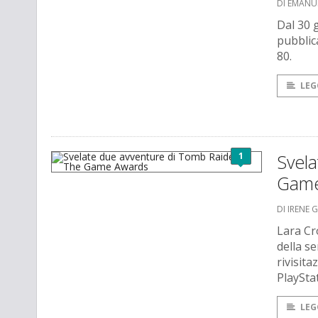
DI EMANU
Dal 30 
pubblica
80.
LEG
1
Svela
Game
DI IRENE 
Lara Cr
della s
rivisita
PlaySta
LEG