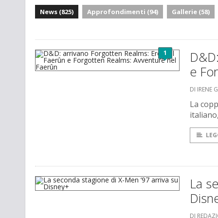
News (825)
Approfondimenti (94)
Gallerie (58)
1
D&D: 
e Fo
DI IRENE 
La coppi
italian
LEG
La se
Disn
DI REDAZ