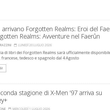
arrivano Forgotten Realms: Eroi del Fa
rgotten Realms: Avventure nel Faerûn
GRAZZINI
LUNEDÌ 20 LUGLIO 2026
a di libri dei Forgotten Realms sarà ufficialmente disponibil
o, francese, tedesco e spagnolo dal 4 Agosto
GI
conda stagione di X-Men ’97 arriva su
ey+
IONE
MERCOLEDÌ 1 LUGLIO 2026