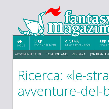
LIBRI
CINEMA
SERI
EBOOK E FUMETTI
NEWS E RECENSIONI
NEWS E
HOME
ARGOMENTI CALDI:
TOM HOLLAND
ZENDAYA
JON BERNTHA
Ricerca: «le-str
MICHAEL MANDO
avventure-del