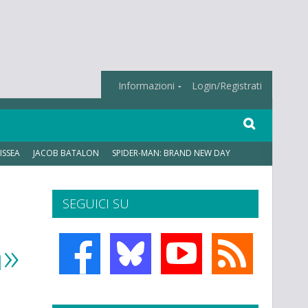
Informazioni
Login/Registrati
ISSEA
JACOB BATALON
SPIDER-MAN: BRAND NEW DAY
SEGUICI SU
n»