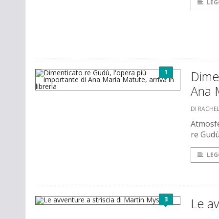
LEG
1
Dimen
Ana M
DI RACHEL
Atmosfe
re Gudù 
LEG
3
Le av