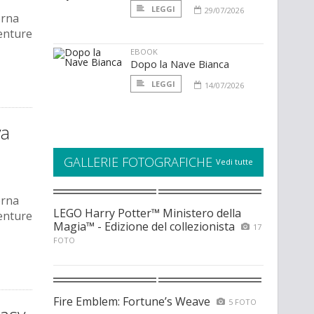
LEGGI
29/07/2026
orna
enture
EBOOK
Dopo la Nave Bianca
LEGGI
14/07/2026
va
GALLERIE FOTOGRAFICHE
Vedi tutte
orna
LEGO Harry Potter™ Ministero della
enture
Magia™ - Edizione del collezionista
17
FOTO
Fire Emblem: Fortune’s Weave
5 FOTO