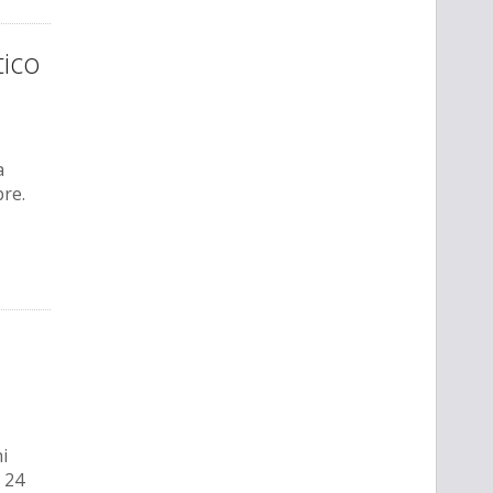
tico
a
bre.
i
 24