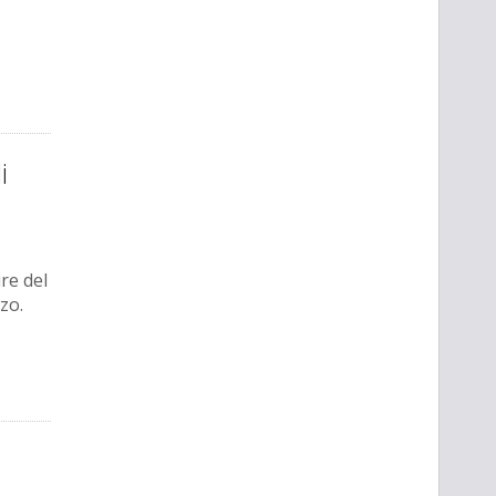
i
re del
zo.