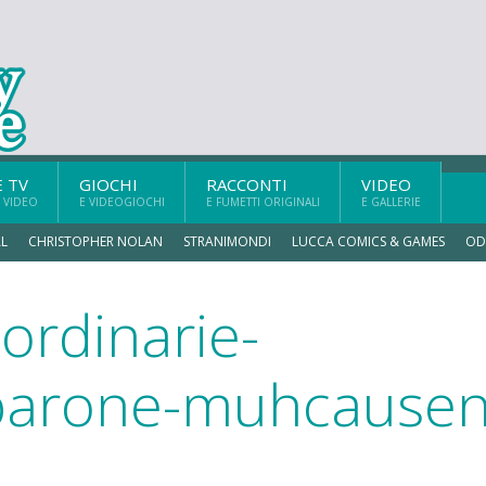
E TV
GIOCHI
RACCONTI
VIDEO
 VIDEO
E VIDEOGIOCHI
E FUMETTI ORIGINALI
E GALLERIE
L
CHRISTOPHER NOLAN
STRANIMONDI
LUCCA COMICS & GAMES
OD
aordinarie-
-barone-muhcause