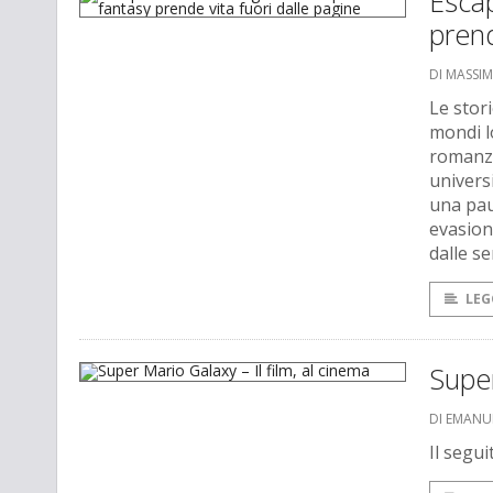
Esca
prend
DI MASSI
Le stori
mondi lo
romanzi
universi
una paus
evasion
dalle se
LEG
Super
DI EMANU
Il segui