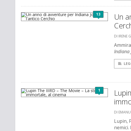
13
Un an
Cerc
DI IRENE 
Ammirat
Indiana 
LEG
1
Lupin
immor
DI EMANU
Lupin, 
nemici.