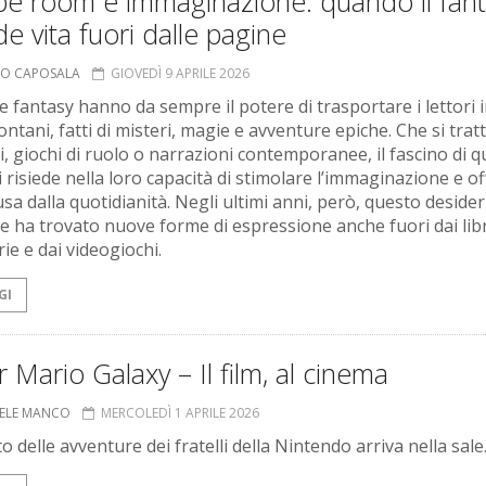
pe room e immaginazione: quando il fan
e vita fuori dalle pagine
MO CAPOSALA
GIOVEDÌ 9 APRILE 2026
e fantasy hanno da sempre il potere di trasportare i lettori 
ntani, fatti di misteri, magie e avventure epiche. Che si tratti
, giochi di ruolo o narrazioni contemporanee, il fascino di q
 risiede nella loro capacità di stimolare l’immaginazione e of
a dalla quotidianità. Negli ultimi anni, però, questo desider
e ha trovato nuove forme di espressione anche fuori dai libr
rie e dai videogiochi.
GI
 Mario Galaxy – Il film, al cinema
ELE MANCO
MERCOLEDÌ 1 APRILE 2026
to delle avventure dei fratelli della Nintendo arriva nella sale