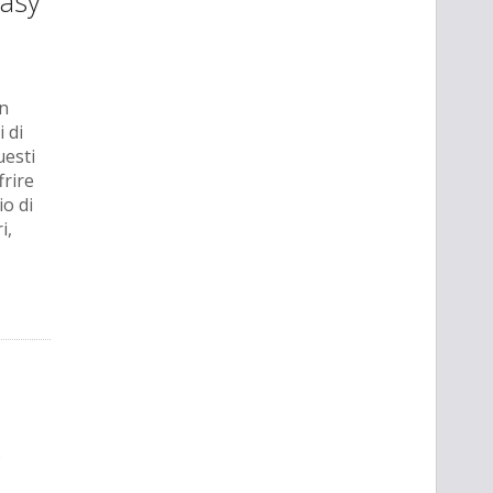
tasy
in
 di
uesti
frire
io di
i,
.