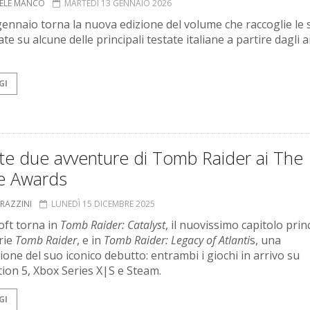
ELE MANCO
MARTEDÌ 13 GENNAIO 2026
gennaio torna la nuova edizione del volume che raccoglie le 
te su alcune delle principali testate italiane a partire dagli 
GI
te due avventure di Tomb Raider ai The
 Awards
GRAZZINI
LUNEDÌ 15 DICEMBRE 2025
oft torna in
Tomb Raider: Catalyst
, il nuovissimo capitolo prin
erie
Tomb Raider
, e in
Tomb Raider: Legacy of Atlanti
s, una
zione del suo iconico debutto: entrambi i giochi in arrivo su
tion 5, Xbox Series X|S e Steam.
GI