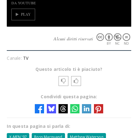
DA YOUTUBE
PLAY
Alcuni diritti riservati
Canale:
TV
Questo articolo ti è piaciuto?
Condividi questa pagina:
In questa pagina si parla di:
X-MEN ’97
Ross Marquand
Matthew Waterson