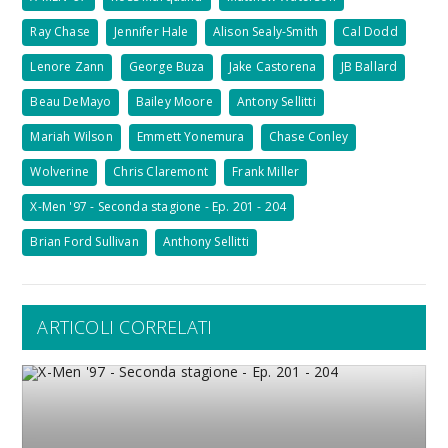
Ray Chase
Jennifer Hale
Alison Sealy-Smith
Cal Dodd
Lenore Zann
George Buza
Jake Castorena
JB Ballard
Beau DeMayo
Bailey Moore
Antony Sellitti
Mariah Wilson
Emmett Yonemura
Chase Conley
Wolverine
Chris Claremont
Frank Miller
X-Men '97 - Seconda stagione - Ep. 201 - 204
Brian Ford Sullivan
Anthony Sellitti
ARTICOLI CORRELATI