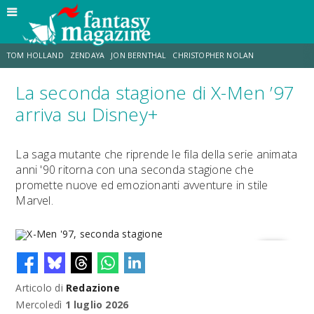
TOM HOLLAND
ZENDAYA
JON BERNTHAL
CHRISTOPHER NOLAN
La seconda stagione di X-Men ’97
STRANIMONDI
LUCCA COMICS & GAMES
ODISSEA
CHRIS MCKENNA
arriva su Disney+
DESTIN DANIEL CRETTON
ERIK SOMMERS
La saga mutante che riprende le fila della serie animata
anni '90 ritorna con una seconda stagione che
promette nuove ed emozionanti avventure in stile
Marvel.
Articolo di
Redazione
X-Men '97, seconda stagione
Mercoledì
1 luglio 2026