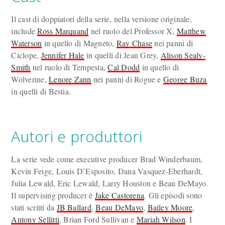
Il cast di doppiatori della serie, nella versione originale,
include
Ross Marquand
nel ruolo del Professor X,
Matthew
Waterson
in quello di Magneto,
Ray Chase
nei panni di
Ciclope,
Jennifer Hale
in quelli di Jean Grey,
Alison Sealy-
Smith
nel ruolo di Tempesta,
Cal Dodd
in quello di
Wolverine,
Lenore Zann
nei panni di Rogue e
George Buza
in quelli di Bestia.
Autori e produttori
La serie vede come executive producer Brad Winderbaum,
Kevin Feige, Louis D’Esposito, Dana Vasquez-Eberhardt,
Julia Lewald, Eric Lewald, Larry Houston e Beau DeMayo.
Il supervising producer è
Jake Castorena
. Gli episodi sono
stati scritti da
JB Ballard
,
Beau DeMayo
,
Bailey Moore
,
Antony Sellitti
, Brian Ford Sullivan e
Mariah Wilson
. I