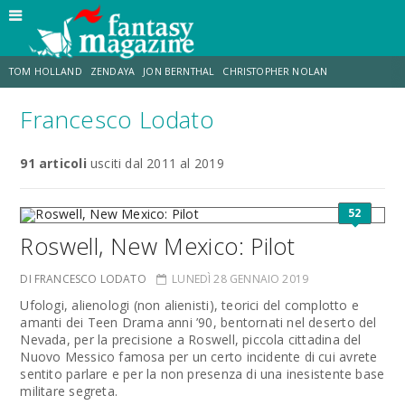
TOM HOLLAND
ZENDAYA
JON BERNTHAL
CHRISTOPHER NOLAN
Francesco Lodato
STRANIMONDI
LUCCA COMICS & GAMES
ODISSEA
TRAMELL TILLMAN
91 articoli
usciti dal 2011 al 2019
CHRIS MCKENNA
ERIK SOMMERS
52
Roswell, New Mexico: Pilot
DI FRANCESCO LODATO
LUNEDÌ 28 GENNAIO 2019
Ufologi, alienologi (non alienisti), teorici del complotto e
amanti dei Teen Drama anni ’90, bentornati nel deserto del
Nevada, per la precisione a Roswell, piccola cittadina del
Nuovo Messico famosa per un certo incidente di cui avrete
sentito parlare e per la non presenza di una inesistente base
militare segreta.