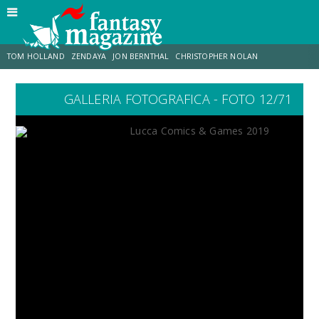
TOM HOLLAND
ZENDAYA
JON BERNTHAL
CHRISTOPHER NOLAN
GALLERIA FOTOGRAFICA - FOTO 12/71
STRANIMONDI
LUCCA COMICS & GAMES
ODISSEA
MARK RUFFALO
JACOB BATALON
ERIK SOMMERS