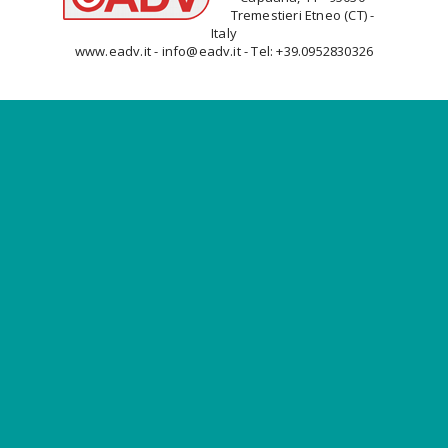
Tremestieri Etneo (CT) -
Italy
www.eadv.it - info@eadv.it - Tel: +39.0952830326