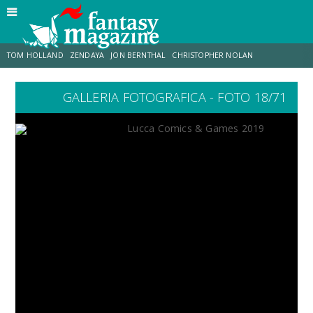
TOM HOLLAND
ZENDAYA
JON BERNTHAL
CHRISTOPHER NOLAN
GALLERIA FOTOGRAFICA - FOTO 18/71
STRANIMONDI
LUCCA COMICS & GAMES
ODISSEA
CHRIS MCKENNA
DESTIN DANIEL CRETTON
ERIK SOMMERS