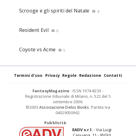
Scrooge e gli spiriti del Natale
4
Resident Evil
6
Coyote vs Acme
5
Termini d'uso
Privacy
Regole
Redazione
Contatti
FantasyMagazine
- ISSN 1974-823X -
Registrazione tribunale di Milano, n. 522 del 5
settembre 2006.
©2003
Associazione Delos Books
. Partita Iva
04029050962.
Pubblicità:
EADV s.r.l.
- Via Luigi
Capuana, 11 - 95030