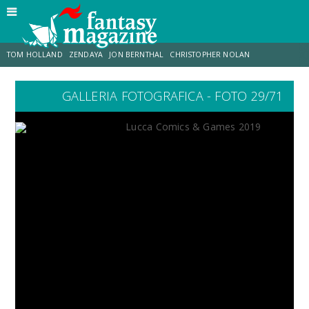
TOM HOLLAND
ZENDAYA
JON BERNTHAL
CHRISTOPHER NOLAN
GALLERIA FOTOGRAFICA - FOTO 29/71
STRANIMONDI
LUCCA COMICS & GAMES
ODISSEA
CHRIS MCKENNA
DESTIN DANIEL CRETTON
ERIK SOMMERS