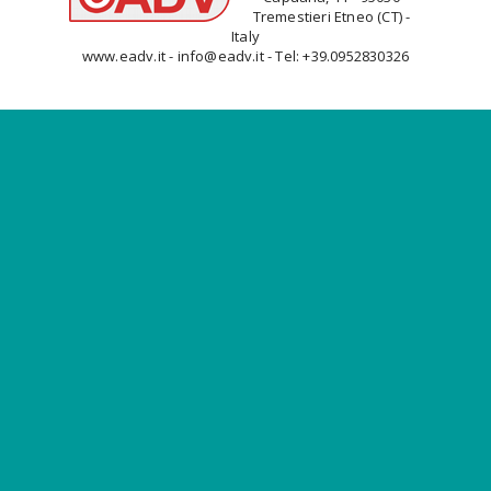
Tremestieri Etneo (CT) -
Italy
www.eadv.it - info@eadv.it - Tel: +39.0952830326