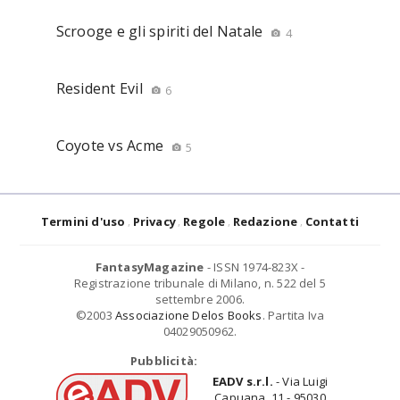
Scrooge e gli spiriti del Natale
4
Resident Evil
6
Coyote vs Acme
5
Termini d'uso
Privacy
Regole
Redazione
Contatti
FantasyMagazine
- ISSN 1974-823X -
Registrazione tribunale di Milano, n. 522 del 5
settembre 2006.
©2003
Associazione Delos Books
. Partita Iva
04029050962.
Pubblicità:
EADV s.r.l.
- Via Luigi
Capuana, 11 - 95030