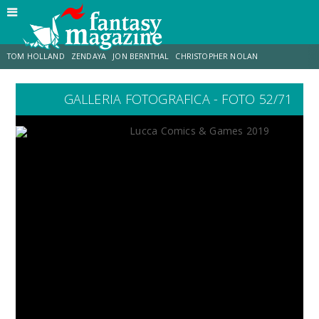
TOM HOLLAND
ZENDAYA
JON BERNTHAL
CHRISTOPHER NOLAN
GALLERIA FOTOGRAFICA - FOTO 52/71
STRANIMONDI
LUCCA COMICS & GAMES
ODISSEA
MARK RUFFALO
JACOB BATALON
ERIK SOMMERS