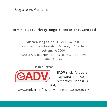
Coyote vs Acme
5
Termini d'uso
Privacy
Regole
Redazione
Contatti
FantasyMagazine
- ISSN 1974-823X -
Registrazione tribunale di Milano, n. 522 del 5
settembre 2006.
©2003
Associazione Delos Books
. Partita Iva
04029050962.
Pubblicità:
EADV s.r.l.
- Via Luigi
Capuana, 11 - 95030
Tremestieri Etneo (CT) -
Italy
www.eadv.it - info@eadv.it - Tel: +39.0952830326