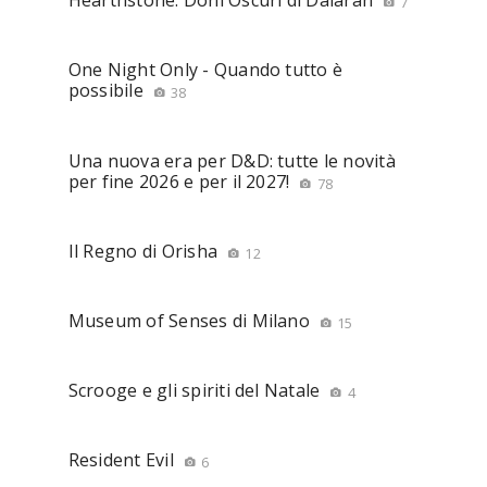
Hearthstone: Doni Oscuri di Dalaran
7
One Night Only - Quando tutto è
possibile
38
Una nuova era per D&D: tutte le novità
per fine 2026 e per il 2027!
78
Il Regno di Orisha
12
Museum of Senses di Milano
15
Scrooge e gli spiriti del Natale
4
Resident Evil
6