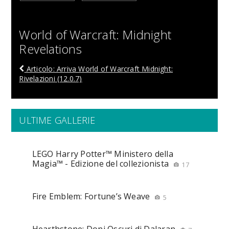
World of Warcraft: Midnight
Revelations
Articolo: Arriva World of Warcraft Midnight:
Rivelazioni (12.0.7)
ULTIME GALLERIE
LEGO Harry Potter™ Ministero della
Magia™ - Edizione del collezionista
17
Fire Emblem: Fortune’s Weave
5