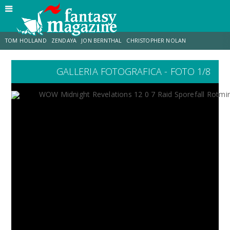
TOM HOLLAND
ZENDAYA
JON BERNTHAL
CHRISTOPHER NOLAN
GALLERIA FOTOGRAFICA - FOTO 1/8
STRANIMONDI
LUCCA COMICS & GAMES
ODISSEA
JACOB BATALON
SPIDER-MAN: BRAND NEW DAY
MICHAEL MANDO