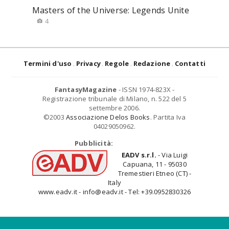
Masters of the Universe: Legends Unite
4
Termini d'uso
Privacy
Regole
Redazione
Contatti
FantasyMagazine
- ISSN 1974-823X -
Registrazione tribunale di Milano, n. 522 del 5
settembre 2006.
©2003
Associazione Delos Books
. Partita Iva
04029050962.
Pubblicità:
EADV s.r.l.
- Via Luigi
Capuana, 11 - 95030
Tremestieri Etneo (CT) -
Italy
www.eadv.it - info@eadv.it - Tel: +39.0952830326