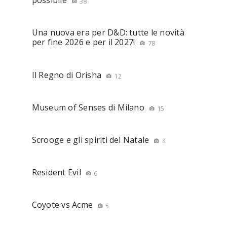
possibile
38
Una nuova era per D&D: tutte le novità
per fine 2026 e per il 2027!
78
Il Regno di Orisha
12
Museum of Senses di Milano
15
Scrooge e gli spiriti del Natale
4
Resident Evil
6
Coyote vs Acme
5