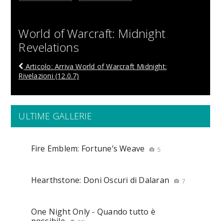
World of Warcraft: Midnight
Revelations
Articolo: Arriva World of Warcraft Midnight:
Rivelazioni (12.0.7)
ULTIME GALLERIE
Fire Emblem: Fortune’s Weave
5
Hearthstone: Doni Oscuri di Dalaran
7
One Night Only - Quando tutto è