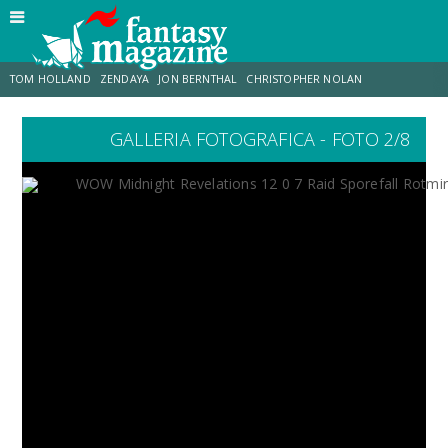
TOM HOLLAND
ZENDAYA
JON BERNTHAL
CHRISTOPHER NOLAN
GALLERIA FOTOGRAFICA - FOTO 2/8
STRANIMONDI
LUCCA COMICS & GAMES
ODISSEA
MARK RUFFALO
JACOB BATALON
ERIK SOMMERS