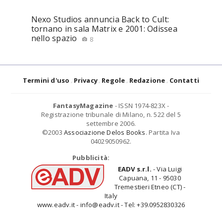
Nexo Studios annuncia Back to Cult:
tornano in sala Matrix e 2001: Odissea
nello spazio
8
Termini d'uso
Privacy
Regole
Redazione
Contatti
FantasyMagazine
- ISSN 1974-823X -
Registrazione tribunale di Milano, n. 522 del 5
settembre 2006.
©2003
Associazione Delos Books
. Partita Iva
04029050962.
Pubblicità:
EADV s.r.l.
- Via Luigi
Capuana, 11 - 95030
Tremestieri Etneo (CT) -
Italy
www.eadv.it - info@eadv.it - Tel: +39.0952830326