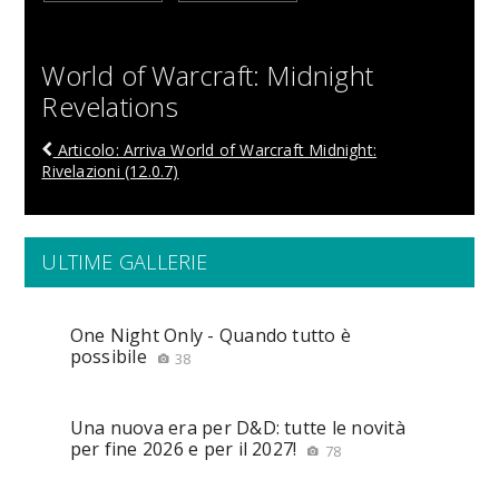
World of Warcraft: Midnight
Revelations
Articolo: Arriva World of Warcraft Midnight:
Rivelazioni (12.0.7)
ULTIME GALLERIE
One Night Only - Quando tutto è
possibile
38
Una nuova era per D&D: tutte le novità
per fine 2026 e per il 2027!
78