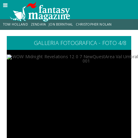
TOM HOLLAND
ZENDAYA
JON BERNTHAL
CHRISTOPHER NOLAN
GALLERIA FOTOGRAFICA - FOTO 4/8
STRANIMONDI
LUCCA COMICS & GAMES
ODISSEA
MARK RUFFALO
JACOB BATALON
ERIK SOMMERS