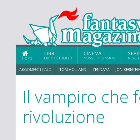
LIBRI
CINEMA
SERI
EBOOK E FUMETTI
NEWS E RECENSIONI
NEWS E
HOME
ARGOMENTI CALDI:
TOM HOLLAND
ZENDAYA
JON BERNTHA
Il vampiro che f
ERIK SOMMERS
rivoluzione