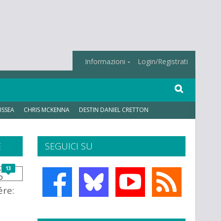
Informazioni
Login/Registrati
ISSEA
CHRIS MCKENNA
DESTIN DANIEL CRETTON
E
SEGUICI SU
13
ére: