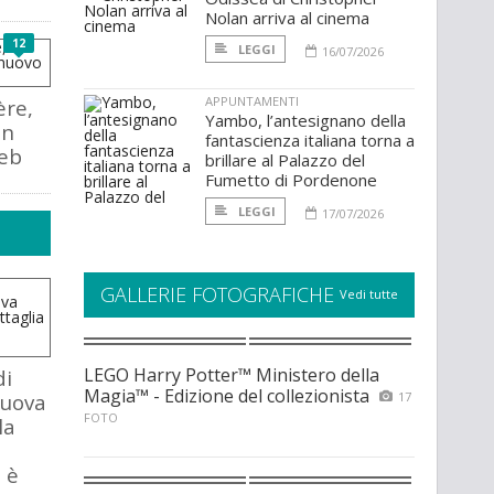
Nolan arriva al cinema
12
LEGGI
16/07/2026
APPUNTAMENTI
ère,
Yambo, l’antesignano della
un
fantascienza italiana torna a
web
brillare al Palazzo del
Fumetto di Pordenone
LEGGI
17/07/2026
GALLERIE FOTOGRAFICHE
Vedi tutte
LEGO Harry Potter™ Ministero della
di
Magia™ - Edizione del collezionista
nuova
17
FOTO
la
 è