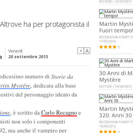
NOTIZIE / 31/07/2017
 Altrove ha per protagonista il
Martin Myst
Fuori tempo!
RECENSIONI FUMETTI
17/02/2016
A
Venerdì
A
o
20 settembre 2013
30 Anni di M
l sedicesimo numero di
Storie da
Mystère
rtin Mystére
, dedicata alla base
NOTIZIE / 16/04/2012
estivi del personaggio ideato da
Martin Myst
zione
, è scritto da
Carlo Recagno
e
320: Anni 30
nisti non solo i componenti
RECENSIONI FUMETTI
16/04/2012
1792, ma anche il vampiro per