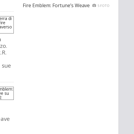
Fire Emblem: Fortune’s Weave
5 FOTO
a
zo.
.R.
e sue
eave