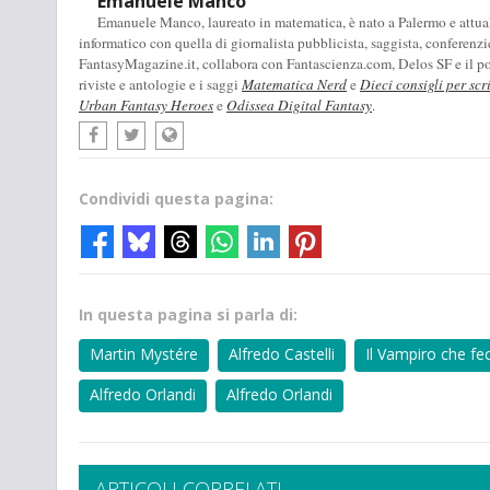
Emanuele Manco
Emanuele Manco, laureato in matematica, è nato a Palermo e attualm
informatico con quella di giornalista pubblicista, saggista, conferenzi
FantasyMagazine.it, collabora con Fantascienza.com, Delos SF e il pod
riviste e antologie e i saggi
Matematica Nerd
e
Dieci consigli per scr
Urban Fantasy Heroes
e
Odissea Digital Fantasy
.
Condividi questa pagina:
In questa pagina si parla di:
Martin Mystére
Alfredo Castelli
Il Vampiro che fec
Alfredo Orlandi
Alfredo Orlandi
ARTICOLI CORRELATI