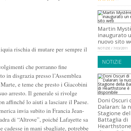
Martin Myst
inaugurato 
nuovo sito 
liquia rischia di mutare per sempre il
NOTIZIE / 7/03/2011
NOTIZIE
nvolgimenti che porranno fine
uto in disgrazia presso l’Assemblea
 Marte, e teme che presto i Giacobini
uo arresto. Il generale si rivolge
Doni Oscuri 
affinché lo aiuti a lasciare il Paese.
Dalaran: la 
merica invia subito in Francia Jean-
Stagione del
dra di “Altrove”, poiché Lafayette sa
Battaglia di
Hearthstone
se cadesse in mani sbagliate, potrebbe