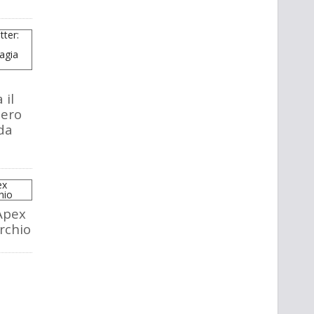
 il
tero
da
Apex
rchio