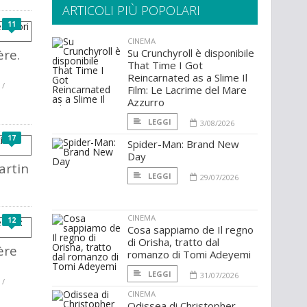
ARTICOLI PIÙ POPOLARI
11
CINEMA
ère.
Su Crunchyroll è disponibile
That Time I Got
Reincarnated as a Slime Il
 /
Film: Le Lacrime del Mare
Azzurro
LEGGI
3/08/2026
17
Spider-Man: Brand New
Day
artin
LEGGI
29/07/2026
CINEMA
12
Cosa sappiamo de Il regno
di Orisha, tratto dal
ère
romanzo di Tomi Adeyemi
LEGGI
31/07/2026
 /
CINEMA
Odissea di Christopher