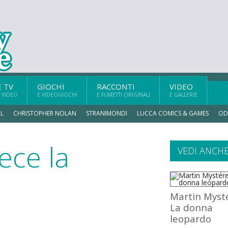
E TV
GIOCHI
RACCONTI
VIDEO
 VIDEO
E VIDEOGIOCHI
E FUMETTI ORIGINALI
E GALLERIE
L
CHRISTOPHER NOLAN
STRANIMONDI
LUCCA COMICS & GAMES
OD
ece la
VEDI ANCH
Martin Myst
La donna
leopardo