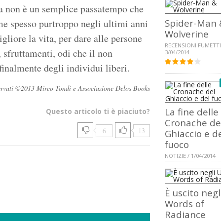
ura non è un semplice passatempo che
me spesso purtroppo negli ultimi anni
Spider-Man 
Wolverine
gliore la vita, per dare alle persone
RECENSIONI FUMETTI
sfruttamenti, odi che il non
3/04/2014
 finalmente degli individui liberi.
riservati ©2013 Mirco Tondi e Associazione Delos Books
La fine delle
Questo articolo ti è piaciuto?
Cronache de
6
13
Ghiaccio e d
fuoco
NOTIZIE / 1/04/2014
È uscito neg
Words of
Radiance