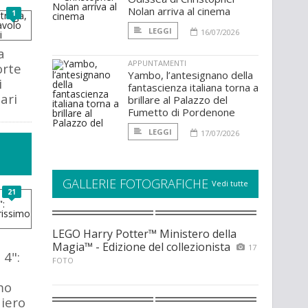
Nolan arriva al cinema
1
LEGGI
16/07/2026
a
APPUNTAMENTI
orte
Yambo, l’antesignano della
i
fantascienza italiana torna a
ari
brillare al Palazzo del
Fumetto di Pordenone
LEGGI
17/07/2026
GALLERIE FOTOGRAFICHE
Vedi tutte
21
LEGO Harry Potter™ Ministero della
Magia™ - Edizione del collezionista
17
 4":
FOTO
mo
iero