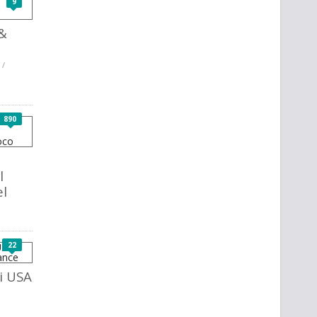
9
&
 /
890
l
el
22
li USA