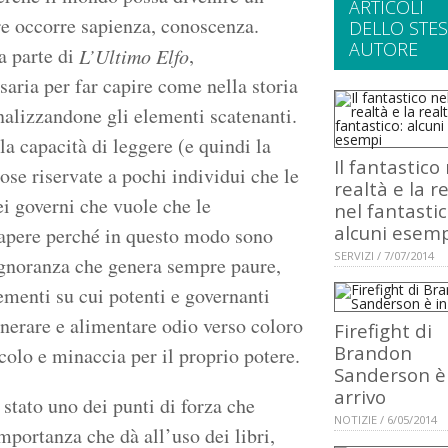
ARTICOLI
e occorre sapienza, conoscenza.
DELLO STE
AUTORE
a parte di
,
L’Ultimo Elfo
aria per far capire come nella storia
 analizzandone gli elementi scatenanti.
la capacità di leggere (e quindi la
Il fantastico
ose riservate a pochi individui che le
realtà e la r
ei governi che vuole che le
nel fantastic
alcuni esem
sapere perché in questo modo sono
SERVIZI / 7/07/2014
ignoranza che genera sempre paure,
ementi su cui potenti e governanti
enerare e alimentare odio verso coloro
Firefight di
Brandon
olo e minaccia per il proprio potere.
Sanderson è
arrivo
stato uno dei punti di forza che
NOTIZIE / 6/05/2014
importanza che dà all’uso dei libri,