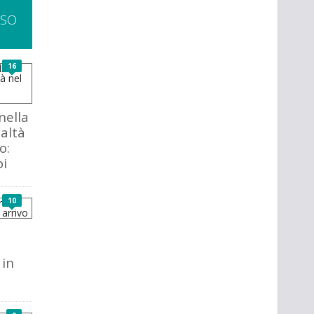
SSO
16
 nella
ealtà
o:
pi
10
 in