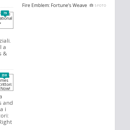
Fire Emblem: Fortune’s Weave
5 FOTO
79
iali.
l a
s &
238
a
s and
a i
ori:
Right