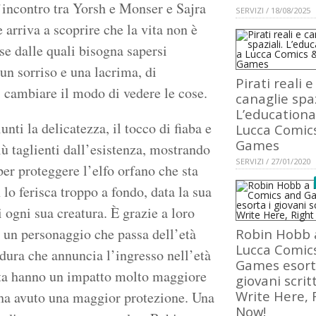
l’incontro tra Yorsh e Monser e Sajra
SERVIZI / 18/08/2025
 arriva a scoprire che la vita non è
e dalle quali bisogna sapersi
 un sorriso e una lacrima, di
Pirati reali e
 cambiare il modo di vedere le cose.
canaglie spaz
L’educationa
ti la delicatezza, il tocco di fiaba e
Lucca Comic
Games
iù taglienti dall’esistenza, mostrando
SERVIZI / 27/01/2020
er proteggere l’elfo orfano che sta
lo ferisca troppo a fondo, data la sua
i ogni sua creatura. È grazie a loro
i un personaggio che passa dell’età
Robin Hobb 
Lucca Comic
 dura che annuncia l’ingresso nell’età
Games esort
dita hanno un impatto molto maggiore
giovani scritt
Write Here, 
i ha avuto una maggior protezione. Una
Now!