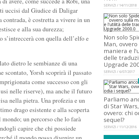
a di avere, come succede a Robi, una
SERVIZI / 14/11/2018
ti uccisi dal Giudice di Daligar
a contrada, è costretta a vivere in un
estisce e alla sua durezza;
Non solo Spi
o s’intreccerà con quella dell’elfo e
Man, ovvero 
maniera e l'u
delle traduzi
lato dietro le sembianze di una
Upgrade 200
e scontato, Yorsh scoprirà il passato
SERVIZI / 6/07/2017
 imprigionata come successo con gli
iusi nelle riserve), ma anche il futuro
Parliamo an
isa nella pietra. Una profezia e un
di Star Wars,
timo drago esistente e alla scoperta
ovvero: chi o
el mondo; un percorso che lo farà
sequel?
endogli capire che chi possiede
SERVIZI / 11/12/2016
perché il mondo possa divenire un