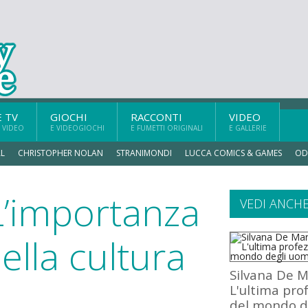
E TV
GIOCHI
RACCONTI
VIDEO
 VIDEO
E VIDEOGIOCHI
E FUMETTI ORIGINALI
E GALLERIE
L
CHRISTOPHER NOLAN
STRANIMONDI
LUCCA COMICS & GAMES
OD
 L’importanza
VEDI ANCH
della cultura
Silvana De M
L'ultima pro
del mondo d