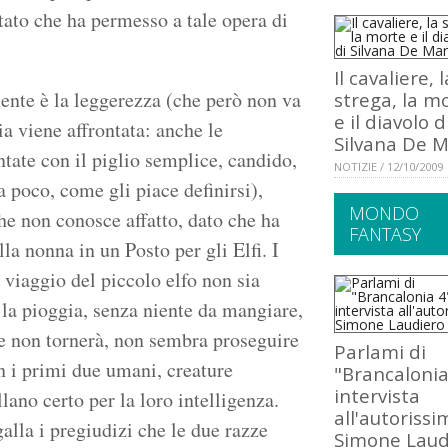
tato che ha permesso a tale opera di
Il cavaliere, l
ente è la leggerezza (che però non va
strega, la m
e il diavolo d
ia viene affrontata: anche le
Silvana De M
ntate con il piglio semplice, candido,
NOTIZIE / 12/10/2009
 poco, come gli piace definirsi),
MONDO
he non conosce affatto, dato che ha
FANTASY
la nonna in un Posto per gli Elfi. I
l viaggio del piccolo elfo non sia
 la pioggia, senza niente da mangiare,
he non tornerà, non sembra proseguire
Parlami di
n i primi due umani, creature
"Brancalonia
intervista
ano certo per la loro intelligenza.
all'autorissi
alla i pregiudizi che le due razze
Simone Laud