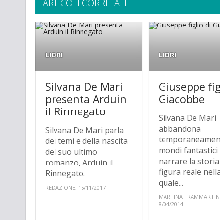
ARTICOLI CORRELATI
LIBRI
LIBRI
Silvana De Mari
Giuseppe fig
presenta Arduin
Giacobbe
il Rinnegato
Silvana De Mari
abbandona
Silvana De Mari parla
temporaneament
dei temi e della nascita
mondi fantastici
del suo ultimo
narrare la storia
romanzo, Arduin il
figura reale nell
Rinnegato.
quale...
REDAZIONE, 15/11/2017
MARTINA FRAMMARTIN
8/04/2014