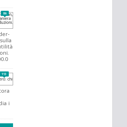
86
der-
sulla
tilità
oni.
0.0
113
cora
dia i