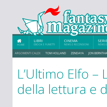
LIBRI
CINEMA
SERI
EBOOK E FUMETTI
NEWS E RECENSIONI
NEWS E
HOME
ARGOMENTI CALDI:
TOM HOLLAND
ZENDAYA
JON BERNTHA
L’Ultimo Elfo –
ERIK SOMMERS
della lettura e 