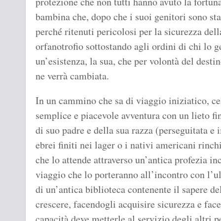
protezione che non tutti hanno avuto la fortun
bambina che, dopo che i suoi genitori sono sta
perché ritenuti pericolosi per la sicurezza dell
orfanotrofio sottostando agli ordini di chi lo g
un’esistenza, la sua, che per volontà del destin
ne verrà cambiata.
In un cammino che sa di viaggio iniziatico, ce
semplice e piacevole avventura con un lieto fin
di suo padre e della sua razza (perseguitata e
ebrei finiti nei lager o i nativi americani rinch
che lo attende attraverso un’antica profezia inc
viaggio che lo porteranno all’incontro con l’ul
di un’antica biblioteca contenente il sapere d
crescere, facendogli acquisire sicurezza e fac
capacità deve metterle al servizio degli altri 