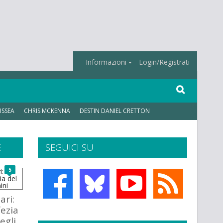
Informazioni
Login/Registrati
ISSEA
CHRIS MCKENNA
DESTIN DANIEL CRETTON
E
SEGUICI SU
5
ari:
fezia
egli