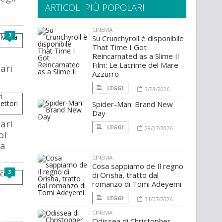
ARTICOLI PIÙ POPOLARI
CINEMA
7
Su Crunchyroll è disponibile
That Time I Got
Reincarnated as a Slime Il
Film: Le Lacrime del Mare
ari
Azzurro
LEGGI
3/08/2026
Spider-Man: Brand New
Day
ari
LEGGI
29/07/2026
oi
ia
CINEMA
Cosa sappiamo de Il regno
3
di Orisha, tratto dal
romanzo di Tomi Adeyemi
i
LEGGI
31/07/2026
CINEMA
Odissea di Christopher