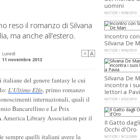
uomini
NOTIZIE / 9/08/2010
nno reso il romanzo di Silvana
ia, ma anche all’estero.
Incontro con
Silvana De M
NOTIZIE / 9/06/2010
A
Lunedì
A
11 novembre 2013
Silvana De M
i italiane del genere fantasy le cui
incontra i su
olo:
L’Ultimo Elfo
, primo romanzo
lettori a Pav
conoscimenti internazionali, quali il
NOTIZIE / 6/02/2010
emio Bancarellino e Le Prix
A America Library Association per il
Il Gatto dagl
Occhi d'Oro
e sempre quelli italiani avere la
NOTIZIE / 9/12/2009