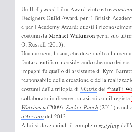
Wonder Woman illustrata da Terry Dodson
Un Hollywood Film Award vinto e tre
nominat
Designers Guild Award, per il British Academ
e per l'Academy Award: questi i riconoscimenti
costumista
Michael Wilkinson
per il suo ulti
O. Russell (2013).
Una carriera, la sua, che deve molto al cinema
fantascientifico, considerando che uno dei suo
impegni fu quello di assistente di Kym Barrett
responsabile della creazione e della realizzazi
costumi della trilogia di
Matrix
dei
fratelli 
collaborato in diverse occasioni con il regista
Watchmen
(2009),
Sucker Punch
(2011) e nel
d'Acciaio
del 2013.
A lui si deve quindi il completo
dell'
restyling