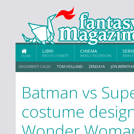
LIBRI
CINEMA
SERI
EBOOK E FUMETTI
NEWS E RECENSIONI
NEWS E
HOME
ARGOMENTI CALDI:
TOM HOLLAND
ZENDAYA
JON BERNTHA
Batman vs Supe
ERIK SOMMERS
costume design
Wonder Woma