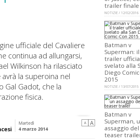
trailer finale
NOTIZIE / 12/02/2016
ne ufficiale del Cavaliere
Batman v
Superman: il
e continua ad allungarsi,
trailer uffici
ael Wilkinson ha rilasciato
svelato alla 
Diego Comic
e avrà la superoina nel
2015
o Gal Gadot, che la
NOTIZIE / 13/07/2015
azione fisica.
Batman v
Superman, 
A
Martedì
A
assaggio del
cesi
4 marzo 2014
teaser traile