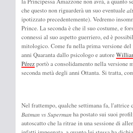
la Principessa Amazzone non avrà, a quanto se
che questo non riguarderà un suo eventuale
al
ipotizzato precedentemente). Vedremo ins
Prince. La seconda è che il suo costume, e fors
connessi al suo aspetto guerriero, ed è possibi
mitologico. Come fu nella prima versione del p
anni Quaranta dallo psicologo e autore
Willia
Pérez
portò a consolidamento nella versione 
seconda metà degli anni Ottanta. Si tratta, co
Nel frattempo, qualche settimana fa, l'attric
ha postato sui suoi profil
Batman vs Superman
autoscatto che la ritrae in una sessione di all
infatti impegnata, a quanto lei stessa ha dich