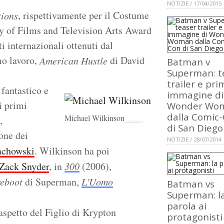
NOTIZIE / 17/04/2015
, rispettivamente per il Costume
ions
y of Films and Television Arts Award
 internazionali ottenuti dal
mo lavoro,
di David
American Hustle
Batman v
Superman: t
trailer e pri
 fantastico e
immagine di
i primi
Wonder Wo
dalla Comic
Michael Wilkinson
,
di San Diego
one dei
NOTIZIE / 28/07/2014
Wachowski
. Wilkinson ha poi
Zack Snyder
, in
300
(2006),
reboot
di Superman,
L'Uomo
Batman vs
Superman: l
parola ai
aspetto del Figlio di Krypton
protagonisti