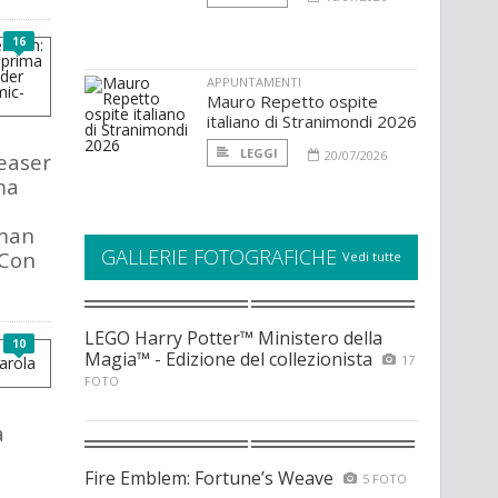
16
APPUNTAMENTI
Mauro Repetto ospite
italiano di Stranimondi 2026
LEGGI
20/07/2026
easer
ma
man
GALLERIE FOTOGRAFICHE
-Con
Vedi tutte
LEGO Harry Potter™ Ministero della
10
Magia™ - Edizione del collezionista
17
FOTO
a
Fire Emblem: Fortune’s Weave
5 FOTO