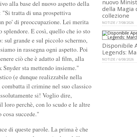
nuovo Minis
tivo alla base del nuovo aspetto della
della Magia 
"Si tratta di una prospettiva
collezione
n po' di preoccupazione. Lei merita
NOTIZIE / 7/08/2026
o splendore. E così, quello che io sto
o: sul grande e sul piccolo schermo,
Disponibile 
ssiamo in rassegna ogni aspetto. Poi
Legends: Ma
nere ciò che è adatto al film, alla
NOTIZIE / 6/08/2026
k Snyder sta mettendo insieme."
stico (e dunque realizzabile nella
ombatta il crimine nel suo classico
Assolutamente si! Voglio dire,
l loro perchè, con lo scudo e le altre
 cosa succede."
uce di queste parole. La prima è che