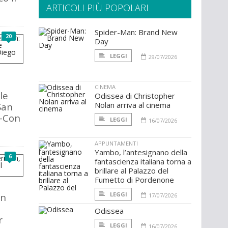
ARTICOLI PIÙ POPOLARI
Spider-Man: Brand New
20
Day
LEGGI
29/07/2026
CINEMA
ale
Odissea di Christopher
Nolan arriva al cinema
San
-Con
LEGGI
16/07/2026
APPUNTAMENTI
Yambo, l’antesignano della
6
fantascienza italiana torna a
brillare al Palazzo del
Fumetto di Pordenone
LEGGI
un
17/07/2026
Odissea
r
LEGGI
16/07/2026