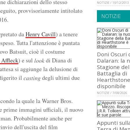
ne dichiarazioni dello stesso
NOTIZIE / 10/12/2013
seguito, provvisoriamente intitolato
NOTIZIE
016.
rpretato da
Henry Cavill
) a tenere
ospeso. Tutta l'attenzione è puntata
uovo Batsuit, cioè il costume
Doni Oscuri 
 Affleck
) e sul
di Diana di
look
Dalaran: la 
Stagione del
'attesa si aggiunge la delusione di
Battaglia di
digerito il
degli ultimi due
casting
Hearthstone
disponibile
NOTIZIE / 7/08/2026
econdo la quale la Warner Bros.
le prime immagini ufficiali, il nuovo
atman. Probabilmente anche per
Appunti sull
invio dell'uscita del film
Terra di Mez