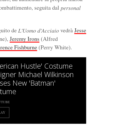
combattimento, seguita dal
personal
guito de
vedrà
Jesse
L'Uomo d'Acciaio
ne),
Jeremy Irons
(Alfred
rence Fishburne
(Perry White).
erican Hustle' Costume
igner Michael Wilkinson
ses New 'Batman'
tume
UTUBE
LAY