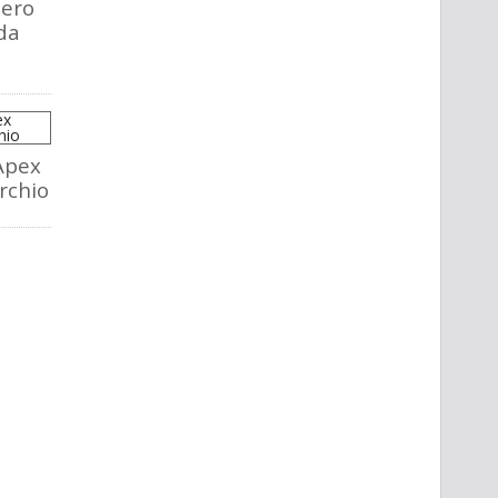
tero
da
Apex
rchio