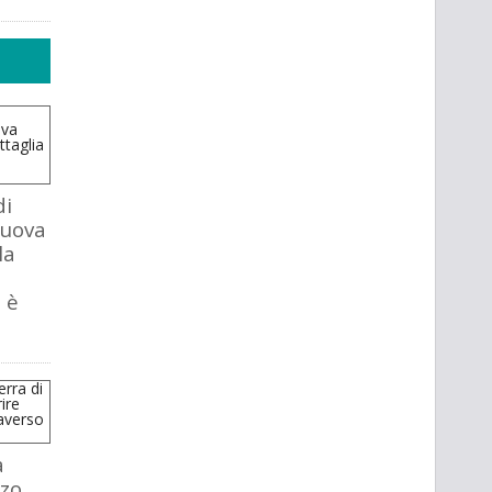
di
nuova
la
 è
a
zo.