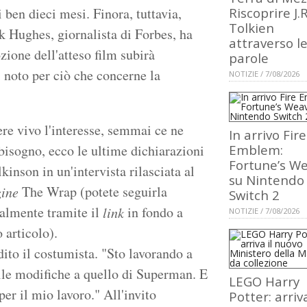
 ben dieci mesi. Finora, tuttavia,
Riscoprire J.R
Tolkien
k Hughes, giornalista di Forbes, ha
attraverso l
zione dell'atteso film subirà
parole
 noto per ciò che concerne la
NOTIZIE / 7/08/2026
re vivo l'interesse, semmai ce ne
In arrivo Fire
bisogno, ecco le ultime dichiarazioni
Emblem:
Fortune’s W
kinson in un'intervista rilasciata al
su Nintendo
The Wrap (potete seguirla
ine
Switch 2
ralmente tramite il
in fondo a
link
NOTIZIE / 7/08/2026
 articolo).
dito il costumista. "Sto lavorando a
le modifiche a quello di Superman. E
LEGO Harry
per il mio lavoro." All'invito
Potter: arriva