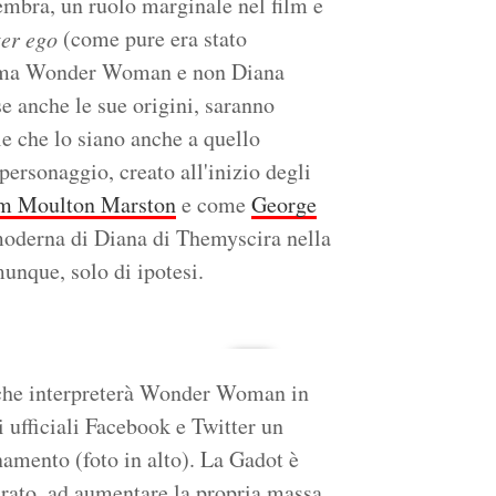
mbra, un ruolo marginale nel film e
(come pure era stato
ter ego
omma Wonder Woman e non Diana
e anche le sue origini, saranno
le che lo siano anche a quello
ersonaggio, creato all'inizio degli
m Moulton Marston
e come
George
moderna di Diana di Themyscira nella
munque, solo di ipotesi.
e che interpreterà Wonder Woman in
i ufficiali Facebook e Twitter un
enamento (foto in alto). La Gadot è
iarato, ad aumentare la propria massa