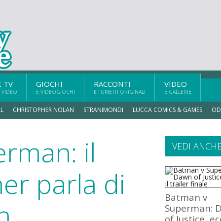
E TV
GIOCHI
RACCONTI
VIDEO
 VIDEO
E VIDEOGIOCHI
E FUMETTI ORIGINALI
E GALLERIE
L
CHRISTOPHER NOLAN
STRANIMONDI
LUCCA COMICS & GAMES
OD
rman: il
VEDI ANCH
er parla di
Batman v
n
Superman: 
of Justice, ec