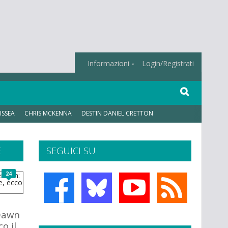
Informazioni
Login/Registrati
ISSEA
CHRIS MCKENNA
DESTIN DANIEL CRETTON
E
SEGUICI SU
24
Dawn
co il