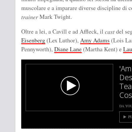
muscolare e a imparare diverse discipline di 
Mark Twight.
trainer
Oltre a lei, a Cavill e ad Affleck, il
del se
cast
Eisenberg
(Lex Luthor),
Amy Adams
(Lois La
Pennyworth),
Diane Lane
(Martha Kent) e
Lau
'Am
Des
Tea
Cos
DA YO
P