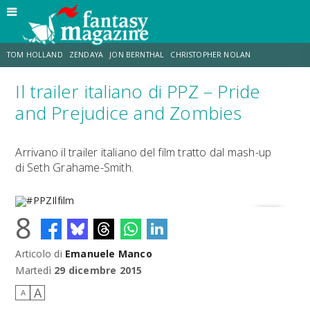
TOM HOLLAND
ZENDAYA
JON BERNTHAL
CHRISTOPHER NOLAN
Il trailer italiano di PPZ – Pride
STRANIMONDI
LUCCA COMICS & GAMES
ODISSEA
JACOB BATALON
and Prejudice and Zombies
SPIDER-MAN: BRAND NEW DAY
MICHAEL MANDO
Arrivano il trailer italiano del film tratto dal mash-up
di Seth Grahame-Smith.
8
Articolo di
Emanuele Manco
#PPZIlfilm
Martedì
29 dicembre 2015
A
A