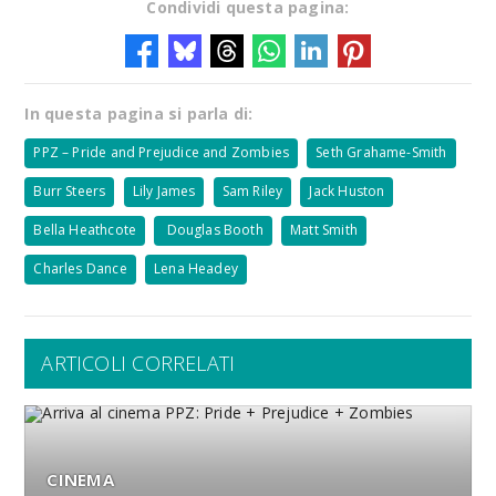
Condividi questa pagina:
In questa pagina si parla di:
PPZ – Pride and Prejudice and Zombies
Seth Grahame-Smith
Burr Steers
Lily James
Sam Riley
Jack Huston
Bella Heathcote
Douglas Booth
Matt Smith
Charles Dance
Lena Headey
ARTICOLI CORRELATI
CINEMA