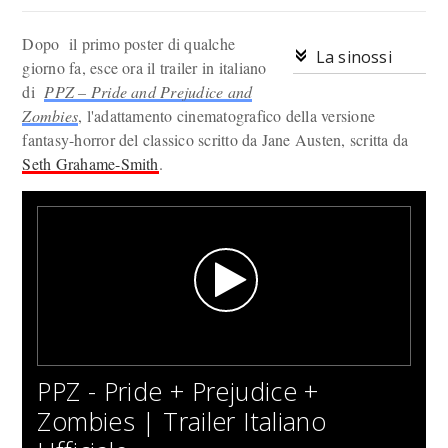
Dopo il primo poster di qualche
La sinossi
giorno fa, esce ora il trailer in italiano
di
PPZ – Pride and Prejudice and
Zombies
, l'adattamento cinematografico della versione
fantasy-horror del classico scritto da Jane Austen, scritta da
Seth Grahame-Smith
.
PPZ - Pride + Prejudice +
Zombies | Trailer Italiano