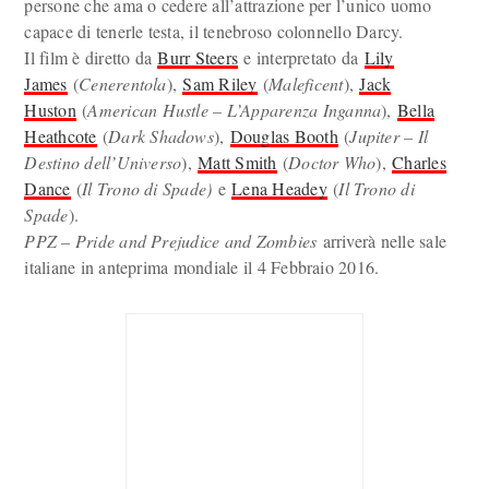
persone che ama o cedere all’attrazione per l’unico uomo
capace di tenerle testa, il tenebroso colonnello Darcy.
Il film è diretto da
Burr Steers
e interpretato da
Lily
James
(
Cenerentola
),
Sam Riley
(
Maleficent
),
Jack
Huston
(
American Hustle – L’Apparenza Inganna
),
Bella
Heathcote
(
Dark Shadows
),
Douglas Booth
(
Jupiter – Il
Destino dell’Universo
),
Matt Smith
(
Doctor Who
),
Charles
Dance
(
Il Trono di Spade)
e
Lena Headey
(
Il Trono di
Spade
).
PPZ – Pride and Prejudice and Zombies
arriverà nelle sale
italiane in anteprima mondiale il 4 Febbraio 2016.