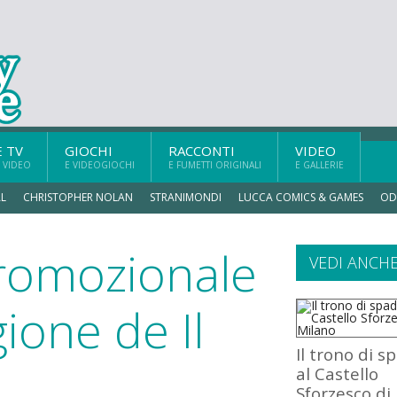
E TV
GIOCHI
RACCONTI
VIDEO
 VIDEO
E VIDEOGIOCHI
E FUMETTI ORIGINALI
E GALLERIE
L
CHRISTOPHER NOLAN
STRANIMONDI
LUCCA COMICS & GAMES
OD
romozionale
VEDI ANCH
gione de Il
Il trono di s
al Castello
Sforzesco di