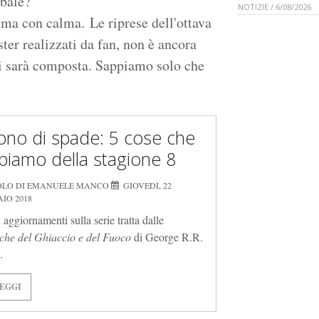
obale?
NOTIZIE / 6/08/2026
, ma con calma. Le riprese dell'ottava
ter realizzati da fan, non è ancora
cui sarà composta. Sappiamo solo che
trono di spade: 5 cose che
piamo della stagione 8
OLO DI EMANUELE MANCO
GIOVEDÌ, 22
IO 2018
 aggiornamenti sulla serie tratta dalle
he del Ghiaccio e del Fuoco
di George R.R.
.
EGGI