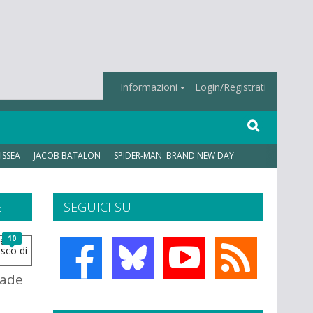
Informazioni
Login/Registrati
ISSEA
JACOB BATALON
SPIDER-MAN: BRAND NEW DAY
E
SEGUICI SU
10
pade