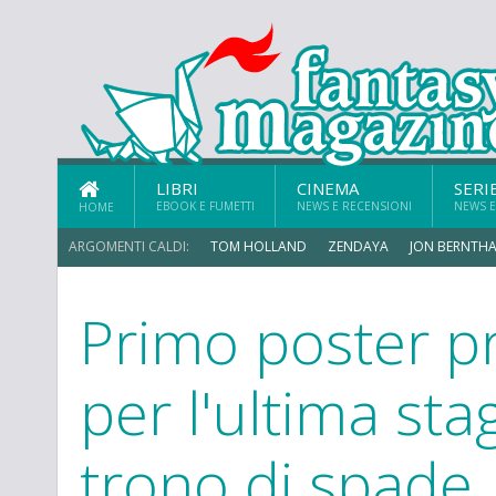
LIBRI
CINEMA
SERI
EBOOK E FUMETTI
NEWS E RECENSIONI
NEWS E
HOME
ARGOMENTI CALDI:
TOM HOLLAND
ZENDAYA
JON BERNTHA
Primo poster p
MICHAEL MANDO
per l'ultima sta
trono di spade