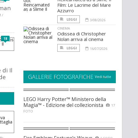
Film: Le Lacrime del Mare
oman
Azzurro
 /
LEGGI
3/08/2026
CINEMA
Odissea di Christopher
Nolan arriva al cinema
18
LEGGI
16/07/2026
di Il
de
GALLERIE FOTOGRAFICHE
Vedi tutte
LEGO Harry Potter™ Ministero della
Magia™ - Edizione del collezionista
17
FOTO