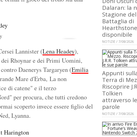
Doni Oscuri 
Dalaran: la 
Stagione del
Battaglia di
Hearthstone
disponibile
y
NOTIZIE / 7/08/2026
Cersei Lannister (
Lena Headey
),
 dei Rhoynar e dei Primi Uomini,
" contro Daenerys Targaryen (
Emilia
Appunti sull
Grande Mare d'Erba, La non
Terra di Mez
Riscoprire J.R
e di catene" e il terzo
Tolkien
 Nord" per procura, che tutti credono
attraverso l
rmai scoperto invece essere figlio del
parole
 Ned, Lyanna.
NOTIZIE / 7/08/2026