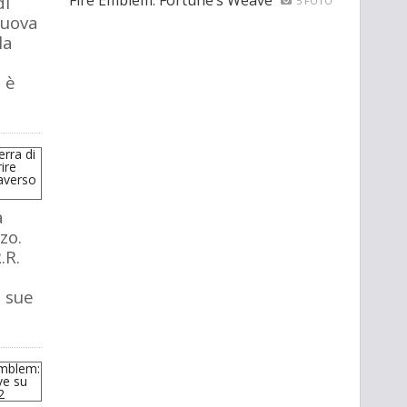
Fire Emblem: Fortune’s Weave
di
5 FOTO
nuova
la
 è
a
zo.
.R.
e sue