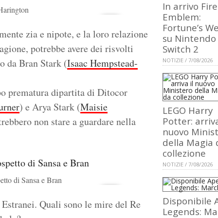
In arrivo Fire
 Harington
Emblem:
Fortune’s W
mente zia e nipote, e la loro relazione
su Nintendo
tagione, potrebbe avere dei risvolti
Switch 2
lo da Bran Stark (
Isaac Hempstead-
NOTIZIE / 7/08/2026
o prematura dipartita di Ditocor
urner
) e Arya Stark (
Maisie
LEGO Harry
otrebbero non stare a guardare nella
Potter: arriva
nuovo Minis
della Magia 
collezione
NOTIZIE / 7/08/2026
petto di Sansa e Bran
Disponibile 
 Estranei. Quali sono le mire del Re
Legends: Ma