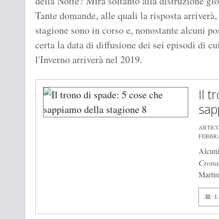
della Notte? Mira soltanto alla distruzione gl
Tante domande, alle quali la risposta arriverà
stagione sono in corso e, nonostante alcuni pos
certa la data di diffusione dei sei episodi di 
l'Inverno arriverà nel 2019.
Il 
sap
ARTIC
FEBBRA
Alcuni
Cronac
Martin
L