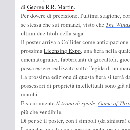
di
George R.R. Martin
.
Per dovere di precisione, l'ultima stagione, co
se stessa che sui romanzi, visto che
The Winds
ultimi due titoli della saga.
Il poster arriva a Collider come anticipazion
prossima
Licensing Expo
, una fiera nella qua
cinematografici, fabbricanti di giocattoli, gioc
possa essere realizzato sotto l'egida di un mar
La prossima edizione di questa fiera si terrà 
possessori di proprietà intellettuali sono già a
marchi.
E sicuramente
Il trono di spade
,
Game of Thr
più che vendibile.
Di per sé il poster, con i simboli (da sinistra)
Lannister, mostra una cosa risaputa, ossia com