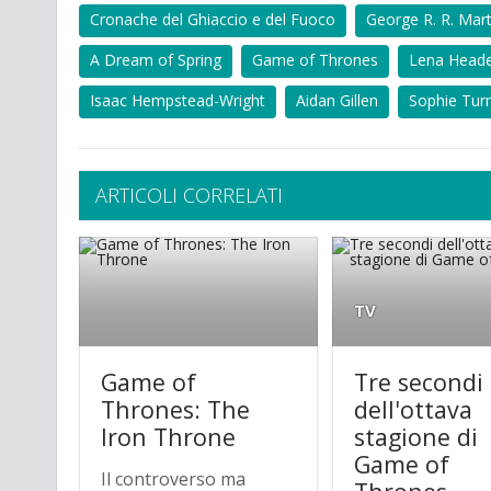
Cronache del Ghiaccio e del Fuoco
George R. R. Mart
A Dream of Spring
Game of Thrones
Lena Head
Isaac Hempstead-Wright
Aidan Gillen
Sophie Tur
ARTICOLI CORRELATI
TV
Game of
Tre secondi
Thrones: The
dell'ottava
Iron Throne
stagione di
Game of
Il controverso ma