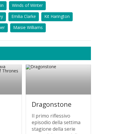
in
Winds of Winter
ey
Emilia Clarke
Kit Harington
ner
Maisie Williams
Dragonstone
Il primo riflessivo
episodio della settima
stagione della serie