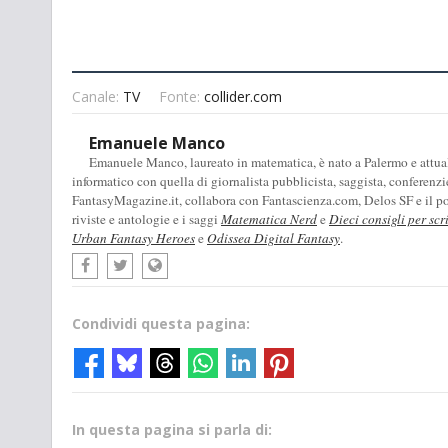
Canale:
TV
Fonte:
collider.com
Emanuele Manco
Emanuele Manco, laureato in matematica, è nato a Palermo e attualm
informatico con quella di giornalista pubblicista, saggista, conferenzi
FantasyMagazine.it, collabora con Fantascienza.com, Delos SF e il pod
riviste e antologie e i saggi
Matematica Nerd
e
Dieci consigli per scr
Urban Fantasy Heroes
e
Odissea Digital Fantasy
.
Condividi questa pagina:
In questa pagina si parla di: