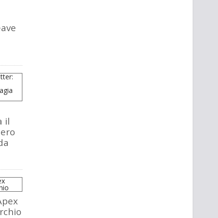
eave
 il
tero
da
Apex
rchio