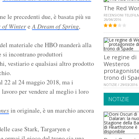
The Red W
me le precedenti due, è basata più su
RECENSIONI TELEFILM
26/04/2016
 of Winter
e
A Dream of Spring
,
e del materiale che HBO manderà alla
le si incontrano produttori
Le regine di
hi, vestiario e qualsiasi altro prodotto
Westeros
protagoniste 
chio.
trono di Spa
dal 22 al 24 maggio 2018, ma i
NOTIZIE / 29/03/2016
l lavoro per vendere al meglio i loro
NOTIZIE
ones
in originale, è un marchio ancora
 delle case Stark, Targaryen e
e ormai il gioco del trono sia una