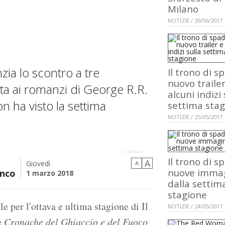
Milano
NOTIZIE / 30/06/2017
nzia lo scontro a tre
Il trono di s
nuovo trailer
rata ai romanzi di George R.R.
alcuni indizi 
n ha visto la settima
settima sta
NOTIZIE / 25/05/2017
Il trono di s
A
Giovedì
A
nuove immag
nco
1 marzo 2018
dalla settim
stagione
 per l'ottava e ultima stagione di Il
NOTIZIE / 24/05/2017
le
Cronache del Ghiaccio e del Fuoco