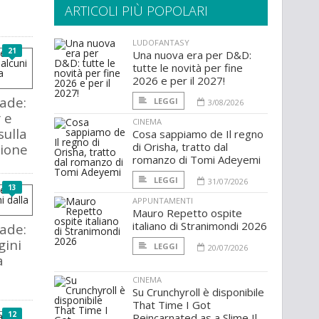
ARTICOLI PIÙ POPOLARI
LUDOFANTASY
21
Una nuova era per D&D:
tutte le novità per fine
2026 e per il 2027!
pade:
LEGGI
3/08/2026
 e
CINEMA
sulla
Cosa sappiamo de Il regno
di Orisha, tratto dal
gione
romanzo di Tomi Adeyemi
LEGGI
31/07/2026
13
APPUNTAMENTI
Mauro Repetto ospite
italiano di Stranimondi 2026
pade:
ini
LEGGI
20/07/2026
a
CINEMA
Su Crunchyroll è disponibile
That Time I Got
12
Reincarnated as a Slime Il