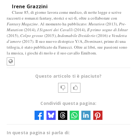
Irene Grazzini
Classe 85, di giorno lavora come medico, di notte legge e scrive
racconti e romanzi fantasy, storici e sci-fi, oltre a collaborare con
Fantasy Magazine
. Al momento ha pubblicato:
Mutation
(2013),
Pre-
Mutation
(2014),
I Signori dei Cavalli
(2014),
Il primo sogno di Ishtar
(2015),
Colpo grosso
(2015),
Indomabile Desiderio
(2016) e
Vendetta
d'amore
(2017). Il suo nuovo distopico Y/A,
Dominant
, primo di una
trilogia, è stato pubblicato da Fanucci. Oltre ai libri, sue passioni sono
la musica, i giochi di ruolo e il suo cavallo Emiltom.
Questo articolo ti è piaciuto?
Condividi questa pagina:
In questa pagina si parla di: