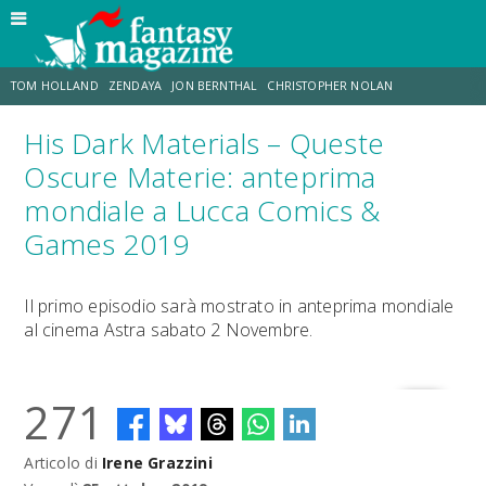
TOM HOLLAND
ZENDAYA
JON BERNTHAL
CHRISTOPHER NOLAN
His Dark Materials – Queste
STRANIMONDI
LUCCA COMICS & GAMES
ODISSEA
MARK RUFFALO
Oscure Materie: anteprima
mondiale a Lucca Comics &
JACOB BATALON
ERIK SOMMERS
Games 2019
Il primo episodio sarà mostrato in anteprima mondiale
al cinema Astra sabato 2 Novembre.
271
Articolo di
Irene Grazzini