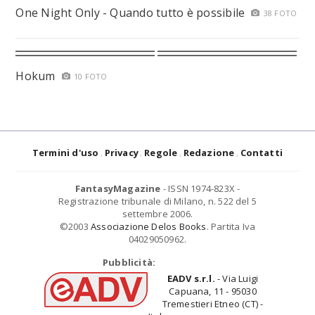
One Night Only - Quando tutto è possibile
38 FOTO
Hokum
10 FOTO
Termini d'uso
Privacy
Regole
Redazione
Contatti
FantasyMagazine
- ISSN 1974-823X -
Registrazione tribunale di Milano, n. 522 del 5
settembre 2006.
©2003
Associazione Delos Books
. Partita Iva
04029050962.
Pubblicità:
EADV s.r.l.
- Via Luigi
Capuana, 11 - 95030
Tremestieri Etneo (CT) -