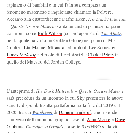
rapimento di bambini e in cui fa la sua comparsa un
fenomeno misterioso e inquietante chiamato la Polvere.
Accanto alla quattordicenne Dafne Keen,
His Dark Materials
–
Queste Oscure Materie
vanta un cast di primissimo piano,
con nomi come
Ruth Wilson
(co-protagonista di
The Affair
,
per la quale ha vinto un Golden Globe) nei panni di Mrs.
Coulter;
Lin-Manuel Miranda
nel ruolo di Lee Scoresby;
James McAvoy
nel ruolo di Lord Asriel e
Clarke Peters
in
quello del Maestro del Jordan College.
L’anteprima di
His Dark Materials
–
Queste Oscure Materie
sarà preceduta da un incontro in cui Sky presenterà le nuove
serie tv disponibili sulla piattaforma tra la fine del 2019 e il
2020, tra cui
Watchmen
di
Damon Lindelof
, che riprende
l’universo dell’omonima graphic novel di
Alan Moore
e
Dave
Gibbons
;
Caterina la Grande
, la serie Sky/HBO sulla vita