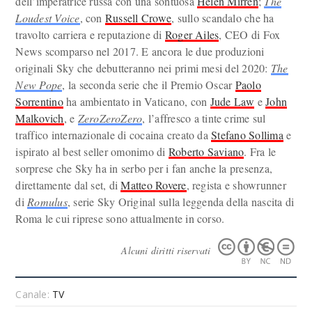
dell’imperatrice russa con una sontuosa
Helen Mirren
;
The
Loudest Voice
, con
Russell Crowe
, sullo scandalo che ha
travolto carriera e reputazione di
Roger Ailes
, CEO di Fox
News scomparso nel 2017. E ancora le due produzioni
originali Sky che debutteranno nei primi mesi del 2020:
The
New Pope
, la seconda serie che il Premio Oscar
Paolo
Sorrentino
ha ambientato in Vaticano, con
Jude Law
e
John
Malkovich
, e
ZeroZeroZero
, l’affresco a tinte crime sul
traffico internazionale di cocaina creato da
Stefano Sollima
e
ispirato al best seller omonimo di
Roberto Saviano
. Fra le
sorprese che Sky ha in serbo per i fan anche la presenza,
direttamente dal set, di
Matteo Rovere
, regista e showrunner
di
Romulus
, serie Sky Original sulla leggenda della nascita di
Roma le cui riprese sono attualmente in corso.
Alcuni diritti riservati
Canale:
TV