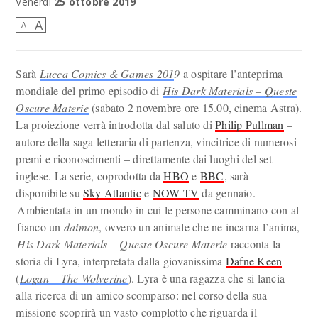
Venerdì
25 ottobre 2019
A
A
Sarà
Lucca Comics & Games 201
9
a ospitare l’anteprima
mondiale del primo episodio di
His Dark Materials – Queste
Oscure Materie
(sabato 2 novembre ore 15.00, cinema Astra).
La proiezione verrà introdotta dal saluto di
Philip Pullman
–
autore della saga letteraria di partenza, vincitrice di numerosi
premi e riconoscimenti – direttamente dai luoghi del set
inglese. La serie, coprodotta da
HBO
e
BBC
, sarà
disponibile su
Sky Atlantic
e
NOW TV
da gennaio.
Ambientata in un mondo in cui le persone camminano con al
fianco un
daimon
, ovvero un animale che ne incarna l’anima,
His Dark Materials – Queste Oscure Materie
racconta la
storia di Lyra, interpretata dalla giovanissima
Dafne Keen
(
Logan – The Wolverine
). Lyra è una ragazza che si lancia
alla ricerca di un amico scomparso: nel corso della sua
missione scoprirà un vasto complotto che riguarda il