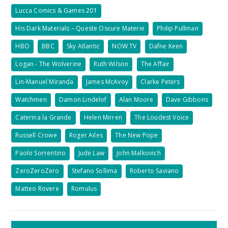
Lucca Comics & Games 201
His Dark Materials – Queste Oscure Materie
Philip Pullman
HBO
BBC
Sky Atlantic
NOW TV
Dafne Keen
Logan - The Wolverine
Ruth Wilson
The Affair
Lin-Manuel Miranda
James McAvoy
Clarke Peters
Watchmen
Damon Lindelof
Alan Moore
Dave Gibbons
Caterina la Grande
Helen Mirren
The Loudest Voice
Russell Crowe
Roger Ailes
The New Pope
Paolo Sorrentino
Jude Law
John Malkovich
ZeroZeroZero
Stefano Sollima
Roberto Saviano
Matteo Rovere
Romulus