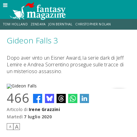
TOM HOLLAND
ZENDAYA
JON BERNTHAL
CHRISTOPHER NOLAN
Gideon Falls 3
STRANIMONDI
LUCCA COMICS & GAMES
ODISSEA
CHRIS MCKENNA
Dopo aver vinto un Eisner Award, la serie dark di Jeff
Lemire e Andrea Sorrentino prosegue sulle tracce di
DESTIN DANIEL CRETTON
ERIK SOMMERS
un misterioso assassino.
466
Articolo di
Irene Grazzini
Gideon Falls
Martedì
7 luglio 2020
A
A