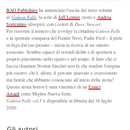
BAO Publishing
ha annunciato l'uscita del terzo volume
di
Gideon Falls
, la serie di
Jeff Lemire
(testi) e
Andrea
Sorrentino
(disegni), con i colori di
Dave Stewart
.
Per risolvere il mistero che avvolge la cittadina
Gideon Falls
e la spettrale comparsa del Fienile Nero, Padre Fred – il prete
in fuga dal suo passato – inizia la ricerca di un sinistro
assassino. Sembra capace di orrendi delitti e di spostarsi a
proprio piacimento nello spazio e nel tempo. Il fatto che si
faccia chiamare Norton Sinclair non fa che rendere l'enigma
più oscuro: chi è, allora, il giovane spaesato e ossessionato
dal fienile che abbiamo conosciuto all’inizio della storia?
Questa storia horror è stata vincitrice di un
Eisner
Award
come Miglior Nuova Serie.
Gideon Falls vol.3
è disponibile in libreria dal 16 luglio
2020.
Gli autori