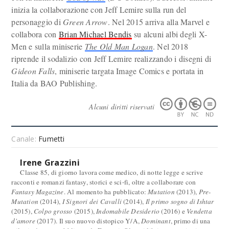
inizia la collaborazione con Jeff Lemire sulla run del
personaggio di
Green Arrow
. Nel 2015 arriva alla Marvel e
collabora con
Brian Michael Bendis
su alcuni albi degli X-
Men e sulla miniserie
The Old Man Logan
. Nel 2018
riprende il sodalizio con Jeff Lemire realizzando i disegni di
Gideon Falls
, miniserie targata Image Comics e portata in
Italia da BAO Publishing.
Alcuni diritti riservati
Canale:
Fumetti
Irene Grazzini
Classe 85, di giorno lavora come medico, di notte legge e scrive
racconti e romanzi fantasy, storici e sci-fi, oltre a collaborare con
Fantasy Magazine
. Al momento ha pubblicato:
Mutation
(2013),
Pre-
Mutation
(2014),
I Signori dei Cavalli
(2014),
Il primo sogno di Ishtar
(2015),
Colpo grosso
(2015),
Indomabile Desiderio
(2016) e
Vendetta
d'amore
(2017). Il suo nuovo distopico Y/A,
Dominant
, primo di una