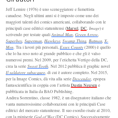
Jeff Lemire (1976) è uno sceneggiatore e fumettista
canadese. Negli ultimi anni si è imposto come uno dei
maggiori talenti dei comics americani, collaborando con le
principali case editrici statunitensi (
Marvel
,
DC
,
Image
) e
scrivendo per testate quali
Animal Man
,
Green Arrow
,
Superboy
,
Superman
,
Hawkeye
,
Swamp Thing
,
Batman
,
X-
Men
. Tra i lavori più personali,
Essex County
(2000) è quello
che lo ha reso noto al grande pubblico e che gli è valso
numerosi premi. Nel 2009, per l’etichetta Vertigo della DC,
crea la serie
Sweet Tooth
. Nel 2012 pubblica il graphic novel
Il saldatore subacqueo
, di cui è autore completo. Nel 2015,
per la Image Comics, dà vita alla serie
Descender
, epopea
fantascientifica in coppia con l’artista
Dustin Nguyen
e
pubblicata in Italia da BAO Publishing.
Andrea Sorrentino, classe 1982, è un disegnatore italiano che
vanta numerosissime collaborazioni con le principali Case
editrici del mercato statunitense. Il suo esordio risale al 2010,
con la miniserie
God of War
(DC Comics). Successivamente