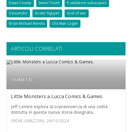
Essex County
Sweet Tooth
Il saldatore subacqueo
Descender
Dustin Nguyen
God of war
Brian Michael Bendis
Old Man Logan
ARTICOLI CORRELATI
FUMETTI
Little Monsters a Lucca Comics & Games.
Jeff Lemire esplora la sopravvivenza di una civiltà
distrutta in questa nuova storia disegnata...
IRENE GRAZZINI, 24/10/2024