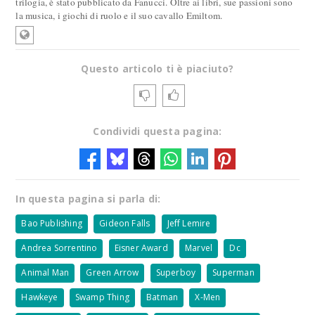
trilogia, è stato pubblicato da Fanucci. Oltre ai libri, sue passioni sono
la musica, i giochi di ruolo e il suo cavallo Emiltom.
Questo articolo ti è piaciuto?
Condividi questa pagina:
In questa pagina si parla di:
Bao Publishing
Gideon Falls
Jeff Lemire
Andrea Sorrentino
Eisner Award
Marvel
Dc
Animal Man
Green Arrow
Superboy
Superman
Hawkeye
Swamp Thing
Batman
X-Men