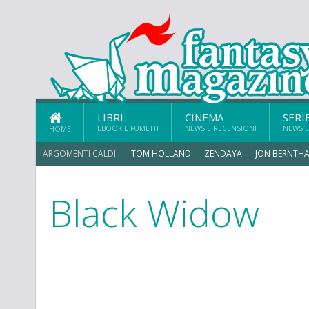
LIBRI
CINEMA
SERI
EBOOK E FUMETTI
NEWS E RECENSIONI
NEWS E
HOME
ARGOMENTI CALDI:
TOM HOLLAND
ZENDAYA
JON BERNTHA
Black Widow
MICHAEL MANDO