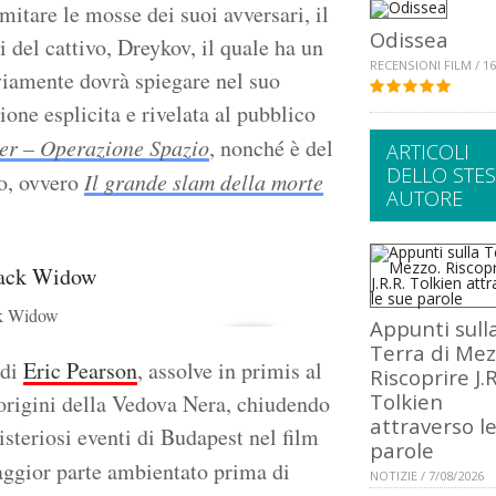
mitare le mosse dei suoi avversari, il
Odissea
 del cattivo, Dreykov, il quale ha un
RECENSIONI FILM / 16
iamente dovrà spiegare nel suo
ne esplicita e rivelata al pubblico
er – Operazione Spazio
, nonché è del
ARTICOLI
DELLO STE
to, ovvero
Il grande slam della morte
AUTORE
ck Widow
Appunti sull
Terra di Mez
 di
Eric Pearson
, assolve in primis al
Riscoprire J.R
Tolkien
 origini della Vedova Nera, chiudendo
attraverso l
isteriosi eventi di Budapest nel film
parole
maggior parte ambientato prima di
NOTIZIE / 7/08/2026