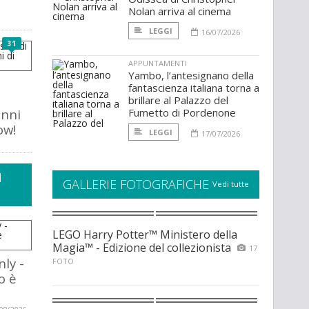
Nolan arriva al cinema
LEGGI
16/07/2026
31
APPUNTAMENTI
Yambo, l’antesignano della
fantascienza italiana torna a
brillare al Palazzo del
anni
Fumetto di Pordenone
ow!
LEGGI
17/07/2026
I
GALLERIE FOTOGRAFICHE
Vedi tutte
LEGO Harry Potter™ Ministero della
Magia™ - Edizione del collezionista
17
ly -
FOTO
o è