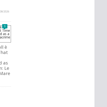
08/2026
1
ll è
That
d as
m: Le
 Mare