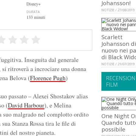
Johansson!
Disney+
NOTIZIE / 27/08/2019
DURATA
133 minuti
Scarlett
Johansson di
nuovo nei p
di Black Wid
fuggitiva. Inseguita dal generale
NOTIZIE / 21/07/2019
, si ritroverà a incrociare una donna
lena Belova (
Florence Pugh
)
RECENSION
FILM
 suo passato – Alexei Shostakov alias
so (
David Harbour
), e Melina
lta suo malgrado nel complotto ordito
One Night On
Quando tutt
a sua Stanza Rossa tira le file di
possibile
ini del nostro pianeta.