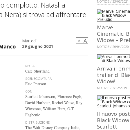
NOTIZIE / 23/03/2021
so complotto, Natasha
Nera) si trova ad affrontare
Marvel
Cinematic: B
Widow – Pre
A
Martedì
A
 Manco
29 giugno 2021
NOTIZIE / 20/04/2020
REGIA
Arriva il pri
Cate Shortland
trailer di Bla
SCENEGGIATURA
Widow!
Eric Pearson
NOTIZIE / 3/12/2019
CON
Scarlett Johansson, Florence Pugh,
David Harbour, Rachel Weisz, Ray
Winstone, William Hurt, O-T
Il nuovo post
Fagbenle
Black Widow
DISTRIBUZIONE
Scarlett
The Walt Disney Company Italia,