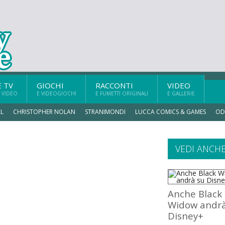
E TV
GIOCHI
RACCONTI
VIDEO
 VIDEO
E VIDEOGIOCHI
E FUMETTI ORIGINALI
E GALLERIE
L
CHRISTOPHER NOLAN
STRANIMONDI
LUCCA COMICS & GAMES
OD
VEDI ANCH
Anche Black
Widow andrà
Disney+