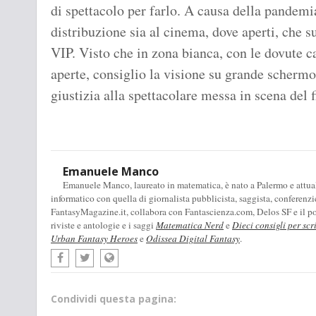
di spettacolo per farlo. A causa della pandemia 
distribuzione sia al cinema, dove aperti, che 
VIP. Visto che in zona bianca, con le dovute c
aperte, consiglio la visione su grande schermo
giustizia alla spettacolare messa in scena del f
Emanuele Manco
Emanuele Manco, laureato in matematica, è nato a Palermo e attualm
informatico con quella di giornalista pubblicista, saggista, conferenzi
FantasyMagazine.it, collabora con Fantascienza.com, Delos SF e il pod
riviste e antologie e i saggi
Matematica Nerd
e
Dieci consigli per scr
Urban Fantasy Heroes
e
Odissea Digital Fantasy
.
Condividi questa pagina: