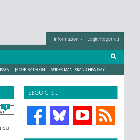
Informazioni
Login/Registrati
ISSEA
JACOB BATALON
SPIDER-MAN: BRAND NEW DAY
E
SEGUICI SU
45
 su