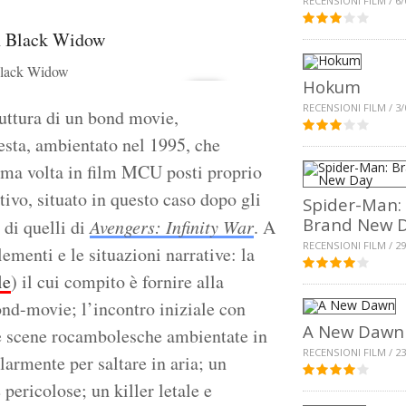
RECENSIONI FILM / 6/
 Black Widow
Hokum
RECENSIONI FILM / 3/
ruttura di un bond movie,
testa, ambientato nel 1995, che
prima volta in film MCU posti proprio
ativo, situato in questo caso dopo gli
Spider-Man:
Brand New 
 di quelli di
Avengers: Infinity War
. A
RECENSIONI FILM / 29
menti e le situazioni narrative: la
le
) il cui compito è fornire alla
nd-movie; l’incontro iniziale con
A New Dawn
nte scene rocambolesche ambientate in
RECENSIONI FILM / 23
larmente per saltare in aria; un
pericolose; un killer letale e