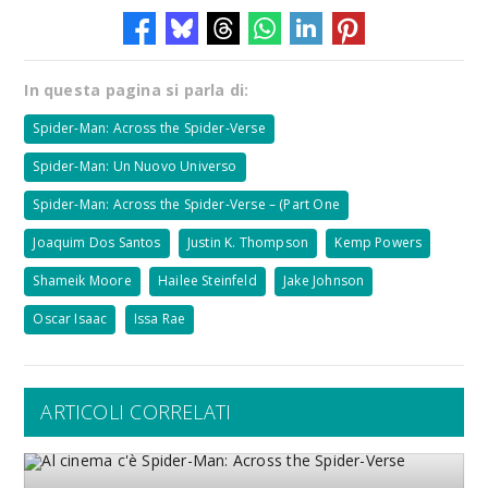
In questa pagina si parla di:
Spider-Man: Across the Spider-Verse
Spider-Man: Un Nuovo Universo
Spider-Man: Across the Spider-Verse – (Part One
Joaquim Dos Santos
Justin K. Thompson
Kemp Powers
Shameik Moore
Hailee Steinfeld
Jake Johnson
Oscar Isaac
Issa Rae
ARTICOLI CORRELATI