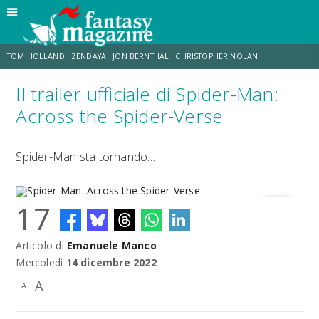
TOM HOLLAND
ZENDAYA
JON BERNTHAL
CHRISTOPHER NOLAN
Il trailer ufficiale di Spider-Man:
STRANIMONDI
LUCCA COMICS & GAMES
ODISSEA
JACOB BATALON
Across the Spider-Verse
SPIDER-MAN: BRAND NEW DAY
MICHAEL MANDO
Spider-Man sta tornando…
17
Articolo di
Emanuele Manco
Spider-Man: Across the Spider-Verse
Mercoledì
14 dicembre 2022
A
A