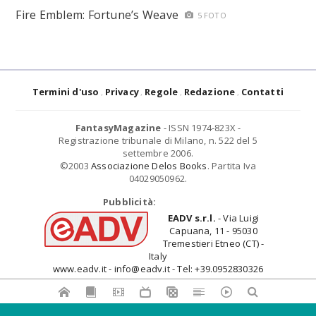
Fire Emblem: Fortune’s Weave
5 FOTO
Termini d'uso
Privacy
Regole
Redazione
Contatti
FantasyMagazine
- ISSN 1974-823X -
Registrazione tribunale di Milano, n. 522 del 5
settembre 2006.
©2003
Associazione Delos Books
. Partita Iva
04029050962.
Pubblicità:
EADV s.r.l.
- Via Luigi
Capuana, 11 - 95030
Tremestieri Etneo (CT) -
Italy
www.eadv.it - info@eadv.it - Tel: +39.0952830326