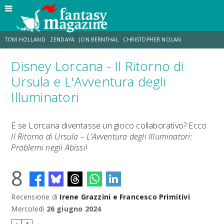
TOM HOLLAND
ZENDAYA
JON BERNTHAL
CHRISTOPHER NOLAN
Disney Lorcana - Il Ritorno di
STRANIMONDI
LUCCA COMICS & GAMES
ODISSEA
JACOB BATALON
Ursula e L'Avventura degli
Illuminatori
SPIDER-MAN: BRAND NEW DAY
MICHAEL MANDO
E se Lorcana diventasse un gioco collaborativo? Ecco
Il Ritorno di Ursula – L’Avventura degli Illuminatori:
Problemi negli Abissi
!
8
Recensione di
Irene Grazzini e Francesco Primitivi
Mercoledì
26 giugno 2024