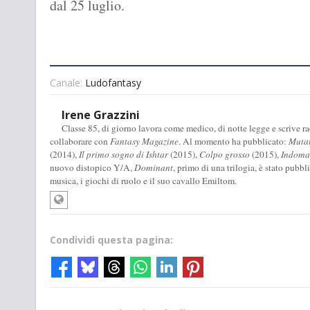
dal 25 luglio.
Canale:
Ludofantasy
Irene Grazzini
Classe 85, di giorno lavora come medico, di notte legge e scrive racc
collaborare con
Fantasy Magazine
. Al momento ha pubblicato:
Muta
(2014),
Il primo sogno di Ishtar
(2015),
Colpo grosso
(2015),
Indomab
nuovo distopico Y/A,
Dominant
, primo di una trilogia, è stato pubbl
musica, i giochi di ruolo e il suo cavallo Emiltom.
Condividi questa pagina: