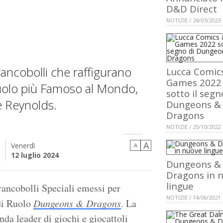
D&D Direct
NOTIZIE / 24/03/2023
rancobolli che raffigurano
Lucca Comic
Games 2022
Ruolo più Famoso al Mondo,
sotto il segn
ne Reynolds.
Dungeons &
Dragons
NOTIZIE / 25/10/2022
A
Venerdì
A
i
12 luglio 2024
Dungeons &
Dragons in 
lingue
rancobolli Speciali emessi per
NOTIZIE / 14/06/2021
 di Ruolo
Dungeons & Dragons
. La
nda leader di giochi e giocattoli