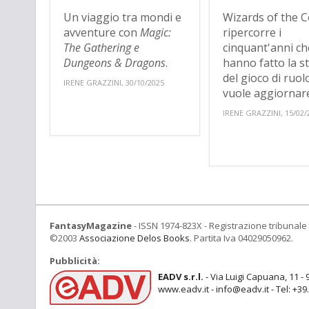
Un viaggio tra mondi e
Wizards of the C
avventure con
Magic:
ripercorre i
The Gathering e
cinquant'anni ch
Dungeons & Dragons
.
hanno fatto la s
del gioco di ruol
IRENE GRAZZINI, 30/10/2025
vuole aggiornare.
IRENE GRAZZINI, 15/02/
FantasyMagazine
- ISSN 1974-823X - Registrazione tribunale 
©2003
Associazione Delos Books
. Partita Iva 04029050962.
Pubblicità:
EADV s.r.l.
- Via Luigi Capuana, 11 - 
www.eadv.it - info@eadv.it - Tel: +3