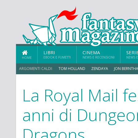
LIBRI
CINEMA
SERI
EBOOK E FUMETTI
NEWS E RECENSIONI
NEWS E
HOME
ARGOMENTI CALDI:
TOM HOLLAND
ZENDAYA
JON BERNTHA
La Royal Mail fe
ERIK SOMMERS
anni di Dungeo
Dragons