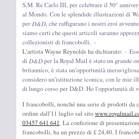
S.M. Re Carlo III, per celebrare il 50° anniv
al Mondo. Con le splendide illustrazioni di Wa
per
, che raffigurano i nostri eroi avventu
D&D
siamo certi che questi articoli saranno apprez
collezionisti di francobolli.
L'artista Wayne Reynolds ha dichiarato:
Ess
di
per la Royal Mail è stato un grande on
D&D
britannico, è stata un'opportunità meravigliosa
considero un'istituzione iconica, con le mie il
di lungo corso per D&D. Ho l'opportunità di ve
I francobolli, nonché una serie di prodotti da c
ordine dall'11 luglio sul sito
www.royalmail.
03457 641 641
. La confezione di presentazion
francobolli, ha un prezzo di £ 24,40. I franco