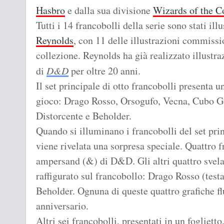
Hasbro
e dalla sua divisione
Wizards of the C
Tutti i 14 francobolli della serie sono stati illu
Reynolds
, con 11 delle illustrazioni commiss
collezione. Reynolds ha già realizzato illustra
di
D&D
per oltre 20 anni.
Il set principale di otto francobolli presenta u
gioco: Drago Rosso, Orsogufo, Vecna, Cubo G
Distorcente e Beholder.
Quando si illuminano i francobolli del set prin
viene rivelata una sorpresa speciale. Quattro 
ampersand (&) di D&D. Gli altri quattro svela
raffigurato sul francobollo: Drago Rosso (test
Beholder. Ognuna di queste quattro grafiche flu
anniversario.
Altri sei francobolli, presentati in un fogliet