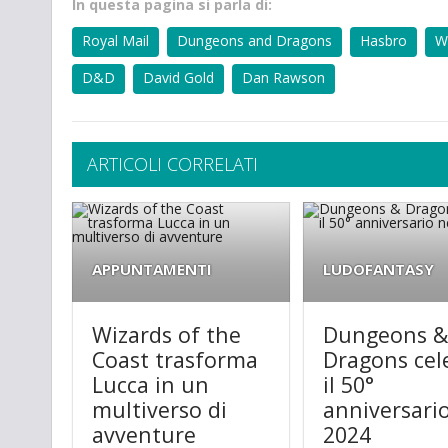
In questa pagina si parla di:
Royal Mail
Dungeons and Dragons
Hasbro
W
D&D
David Gold
Dan Rawson
ARTICOLI CORRELATI
APPUNTAMENTI
LUDOFANTASY
Wizards of the
Dungeons 
Coast trasforma
Dragons cel
Lucca in un
il 50°
multiverso di
anniversario
avventure
2024