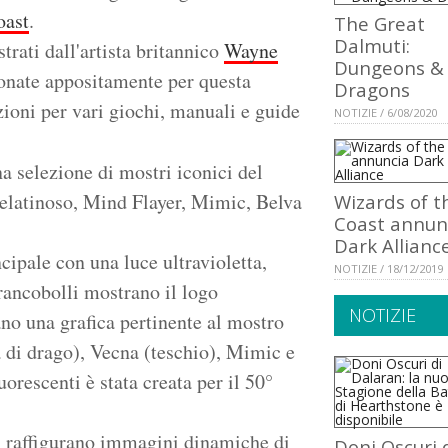
oast
.
The Great
Dalmuti:
strati dall'artista britannico
Wayne
Dungeons &
ionate appositamente per questa
Dragons
zioni per vari giochi, manuali e guide
NOTIZIE / 6/08/2020
na selezione di mostri iconici del
elatinoso, Mind Flayer, Mimic, Belva
Wizards of t
Coast annun
Dark Allianc
cipale con una luce ultravioletta,
NOTIZIE / 18/12/2019
francobolli mostrano il logo
NOTIZIE
no una grafica pertinente al mostro
a di drago), Vecna (teschio), Mimic e
orescenti è stata creata per il 50°
to, raffigurano immagini dinamiche di
Doni Oscuri 