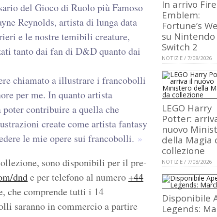
In arrivo Fire
ersario del Gioco di Ruolo più Famoso
Emblem:
yne Reynolds, artista di lunga data
Fortune’s W
rieri e le nostre temibili creature,
su Nintendo
Switch 2
zati tanto dai fan di D&D quanto dai
NOTIZIE / 7/08/2026
ere chiamato a illustrare i francobolli
ore per me. In quanto artista
LEGO Harry
 poter contribuire a quella che
Potter: arriva
lustrazioni create come artista fantasy
nuovo Minis
dere le mie opere sui francobolli.
della Magia 
collezione
ollezione, sono disponibili per il pre-
NOTIZIE / 7/08/2026
com/dnd
e per telefono al numero
+44
e, che comprende tutti i 14
Disponibile 
bolli saranno in commercio a partire
Legends: Ma