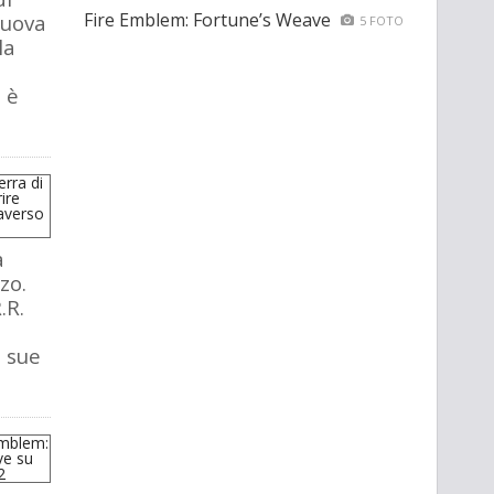
Fire Emblem: Fortune’s Weave
nuova
5 FOTO
la
 è
a
zo.
.R.
e sue