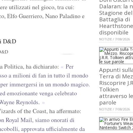
Dalaran: la 
re utilizzati nel gioco, tra cui:
Stagione del
co, Elfo Guerriero, Nano Paladino e
Battaglia di
Hearthstone
disponibile
NOTIZIE / 7/08/2026
 D&D
la Politica, ha dichiarato:
Per
Appunti sull
o a milioni di fan in tutto il mondo
Terra di Mez
Riscoprire J.R
e per immergersi in un mondo magico.
Tolkien
o ed emozionante venga celebrato
attraverso l
o Wayne Reynolds.
parole
zards of the Coast, ha affermato:
NOTIZIE / 7/08/2026
on Royal Mail, siamo onorati di
ncobolli, approvata ufficialmente da