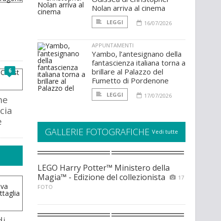
Nolan arriva al cinema
LEGGI
16/07/2026
APPUNTAMENTI
Yambo, l’antesignano della
fantascienza italiana torna a
brillare al Palazzo del
6
Fumetto di Pordenone
LEGGI
17/07/2026
he
cia
e
GALLERIE FOTOGRAFICHE
Vedi tutte
LEGO Harry Potter™ Ministero della
Magia™ - Edizione del collezionista
17
FOTO
di