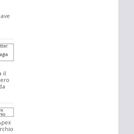
eave
 il
tero
da
Apex
rchio