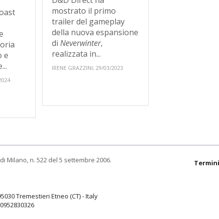
D&D Direct ha
mostrato il primo
oast
trailer del gameplay
della nuova espansione
e
di
Neverwinter
,
toria
realizzata in...
o e
..
IRENE GRAZZINI, 29/03/2023
2024
di Milano, n. 522 del 5 settembre 2006.
Termini
95030 Tremestieri Etneo (CT) - Italy
9.0952830326