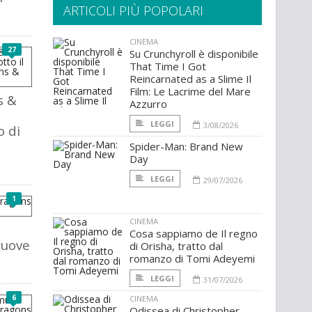
ARTICOLI PIÙ POPOLARI
CINEMA
27
Su Crunchyroll è disponibile
That Time I Got
Reincarnated as a Slime Il
Film: Le Lacrime del Mare
s &
Azzurro
LEGGI
3/08/2026
o di
Spider-Man: Brand New
Day
LEGGI
29/07/2026
1
CINEMA
Cosa sappiamo de Il regno
nuove
di Orisha, tratto dal
romanzo di Tomi Adeyemi
LEGGI
31/07/2026
6
CINEMA
Odissea di Christopher