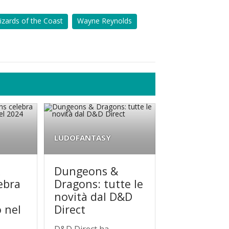
izards of the Coast
Wayne Reynolds
LUDOFANTASY
&
Dungeons &
ebra
Dragons: tutte le
novità dal D&D
 nel
Direct