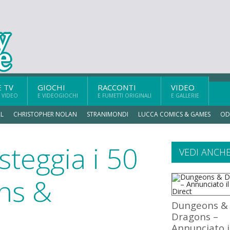
E TV
GIOCHI
RACCONTI
VIDEO
 VIDEO
E VIDEOGIOCHI
E FUMETTI ORIGINALI
E GALLERIE
L
CHRISTOPHER NOLAN
STRANIMONDI
LUCCA COMICS & GAMES
OD
steggia i 50
VEDI ANCH
ns &
Dungeons &
Dragons –
Annunciato i