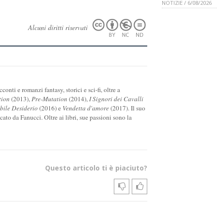
NOTIZIE / 6/08/2026
Alcuni diritti riservati
onti e romanzi fantasy, storici e sci-fi, oltre a
tion
(2013),
Pre-Mutation
(2014),
I Signori dei Cavalli
ile Desiderio
(2016) e
Vendetta d'amore
(2017). Il suo
icato da Fanucci. Oltre ai libri, sue passioni sono la
Questo articolo ti è piaciuto?