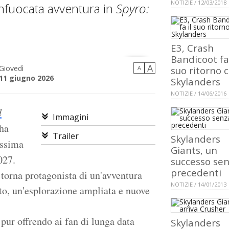
NOTIZIE / 12/03/2018
infuocata avventura in
Spyro:
E3, Crash
Bandicoot fa 
A
Giovedì
A
suo ritorno 
11 giugno 2026
Skylanders
NOTIZIE / 14/06/2016
d
Immagini
 ha
Trailer
Skylanders
issima
Giants, un
027.
successo se
precedenti
torna protagonista di un'avventura
NOTIZIE / 14/01/2013
o, un'esplorazione ampliata e nuove
pur offrendo ai fan di lunga data
Skylanders