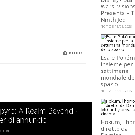
Wars: Vision
Presents – 
Ninth Jedi
NOTIZIE / 5/08/2026
8 FOTO
Esa e Poké
insieme per 
settimana
mondiale de
spazio
NOTIZIE / 5/08/2026
Spyro: A Realm Beyond -
ler di annuncio
Hokum, l'hor
diretto da
UTUBE