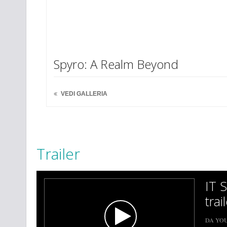
Spyro: A Realm Beyond
VEDI GALLERIA
Trailer
IT 
trai
DA YO