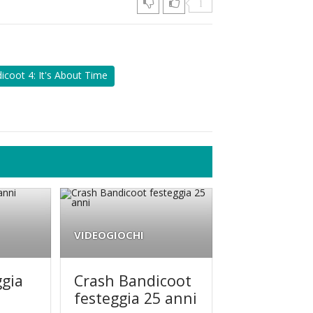
1
icoot 4: It's About Time
VIDEOGIOCHI
ggia
Crash Bandicoot
festeggia 25 anni