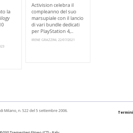
5
Activision celebra il
to la
compleanno del suo
ilogy
marsupiale con il lancio
10
di vari bundle dedicati
per PlayStation 4,...
IRENE GRAZZINI, 22/07/2021
023
di Milano, n. 522 del 5 settembre 2006.
Termini
95030 Tremestieri Etneo (CT) - Italy