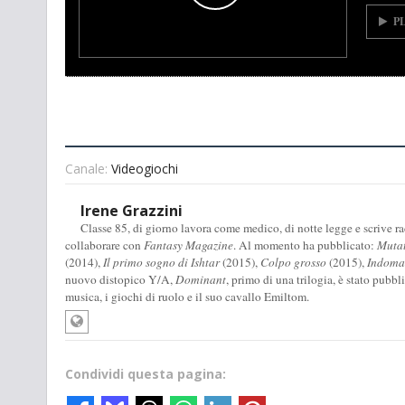
P
Canale:
Videogiochi
Irene Grazzini
Classe 85, di giorno lavora come medico, di notte legge e scrive racc
collaborare con
Fantasy Magazine
. Al momento ha pubblicato:
Muta
(2014),
Il primo sogno di Ishtar
(2015),
Colpo grosso
(2015),
Indomab
nuovo distopico Y/A,
Dominant
, primo di una trilogia, è stato pubbl
musica, i giochi di ruolo e il suo cavallo Emiltom.
Condividi questa pagina: