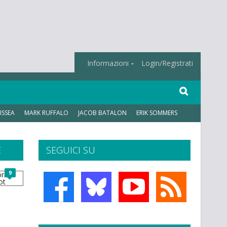
Informazioni
Login/Registrati
ISSEA
MARK RUFFALO
JACOB BATALON
ERIK SOMMERS
E
SEGUICI SU
9