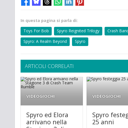
In questa pagina si parla di:
Toys For Bob
Spyro Reignited Trilogy
Crash Band
Spyro: A Realm Beyond
Spyro
ARTICOLI CORRELATI
VIDEOGIOCHI
VIDEOGIOCHI
Spyro ed Elora
Spyro feste
arrivano nella
25 anni