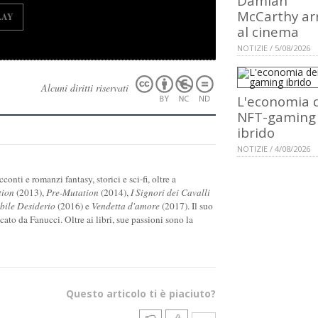
Damian
McCarthy ar
LAY
al cinema
NOTIZIE / 5/08/2026
Alcuni diritti riservati
L'economia 
NFT-gaming
ibrido
NOTIZIE / 4/08/2026
onti e romanzi fantasy, storici e sci-fi, oltre a
tion
(2013),
Pre-Mutation
(2014),
I Signori dei Cavalli
ile Desiderio
(2016) e
Vendetta d'amore
(2017). Il suo
icato da Fanucci. Oltre ai libri, sue passioni sono la
Questo articolo ti è piaciuto?