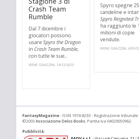
Stagione 3 di
Spyro spegne 2
Crash Team
candeline e intan
Rumble
Spyro Reignited Tr
ha raggiunto le 
Dal 7 dicembre i
milioni di copie
giocatori possono
vendute.
usare
Spyro the Dragon
in
Crash Team Rumble,
IRENE GRAZZINI, 6/09/2
con tutte le sue...
IRENE GRAZZINI, 14/12/2023
FantasyMagazine
- ISSN 1974-823X - Registrazione tribunale 
©2003
Associazione Delos Books
. Partita Iva 04029050962.
Pubblicità:
EADV s.r.l.
- Via Luigi Capuana, 11 - 