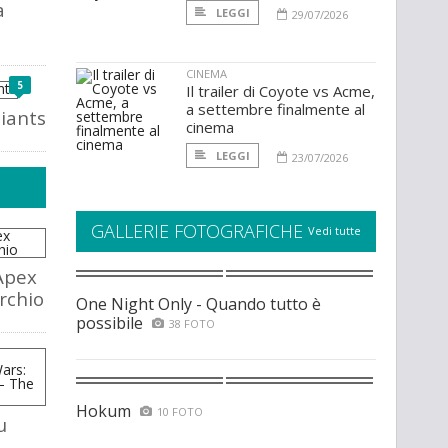
a
LEGGI
29/07/2026
CINEMA
5
Il trailer di Coyote vs Acme,
a settembre finalmente al
iants
cinema
LEGGI
23/07/2026
GALLERIE FOTOGRAFICHE
Vedi tutte
Apex
rchio
One Night Only - Quando tutto è
possibile
38 FOTO
Hokum
10 FOTO
u