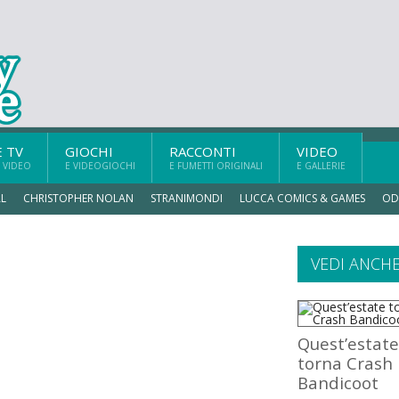
E TV
GIOCHI
RACCONTI
VIDEO
 VIDEO
E VIDEOGIOCHI
E FUMETTI ORIGINALI
E GALLERIE
L
CHRISTOPHER NOLAN
STRANIMONDI
LUCCA COMICS & GAMES
OD
o
VEDI ANCH
Quest’estate
torna Crash
Bandicoot