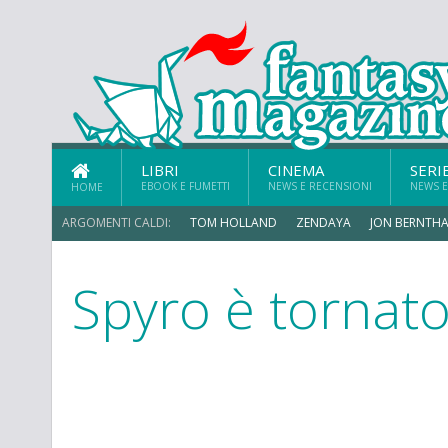
LIBRI
CINEMA
SERI
EBOOK E FUMETTI
NEWS E RECENSIONI
NEWS E
HOME
ARGOMENTI CALDI:
TOM HOLLAND
ZENDAYA
JON BERNTHA
Spyro è tornat