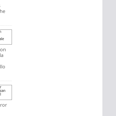
s
The
mon
la
llo
ror