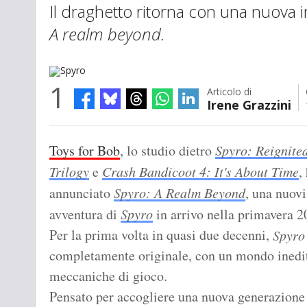
Il draghetto ritorna con una nuova 
A realm beyond.
1
Articolo di
Irene Grazzini
Spyro
Toys for Bob
, lo studio dietro
Spyro: Reignite
Trilogy
e
Crash Bandicoot 4: It's About Time
,
annunciato
Spyro: A Realm Beyond
, una nuov
avventura di
Spyro
in arrivo nella primavera 2
Per la prima volta in quasi due decenni,
Spyro
completamente originale, con un mondo inedit
meccaniche di gioco.
Pensato per accogliere una nuova generazione 