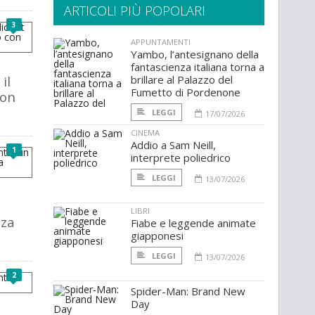
ARTICOLI PIÙ POPOLARI
3
APPUNTAMENTI
Yambo, l’antesignano della
fantascienza italiana torna a
il
brillare al Palazzo del
Fumetto di Pordenone
con
LEGGI
17/07/2026
CINEMA
Addio a Sam Neill,
1
interprete poliedrico
LEGGI
13/07/2026
LIBRI
nza
Fiabe e leggende animate
giapponesi
LEGGI
13/07/2026
2
Spider-Man: Brand New
Day