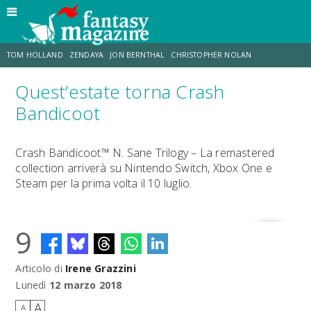
TOM HOLLAND
ZENDAYA
JON BERNTHAL
CHRISTOPHER NOLAN
Quest’estate torna Crash
STRANIMONDI
LUCCA COMICS & GAMES
ODISSEA
MARK RUFFALO
Bandicoot
JACOB BATALON
ERIK SOMMERS
Crash Bandicoot™ N. Sane Trilogy – La remastered
collection arriverà su Nintendo Switch, Xbox One e
Steam per la prima volta il 10 luglio.
9
Articolo di
Irene Grazzini
Lunedì
12 marzo 2018
A
A