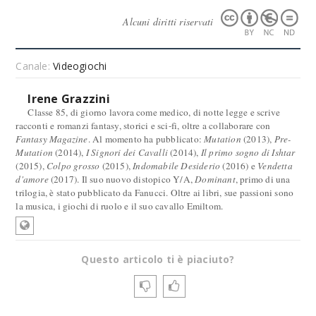
Alcuni diritti riservati
Canale:
Videogiochi
Irene Grazzini
Classe 85, di giorno lavora come medico, di notte legge e scrive
racconti e romanzi fantasy, storici e sci-fi, oltre a collaborare con
Fantasy Magazine
. Al momento ha pubblicato:
Mutation
(2013),
Pre-
Mutation
(2014),
I Signori dei Cavalli
(2014),
Il primo sogno di Ishtar
(2015),
Colpo grosso
(2015),
Indomabile Desiderio
(2016) e
Vendetta
d'amore
(2017). Il suo nuovo distopico Y/A,
Dominant
, primo di una
trilogia, è stato pubblicato da Fanucci. Oltre ai libri, sue passioni sono
la musica, i giochi di ruolo e il suo cavallo Emiltom.
Questo articolo ti è piaciuto?