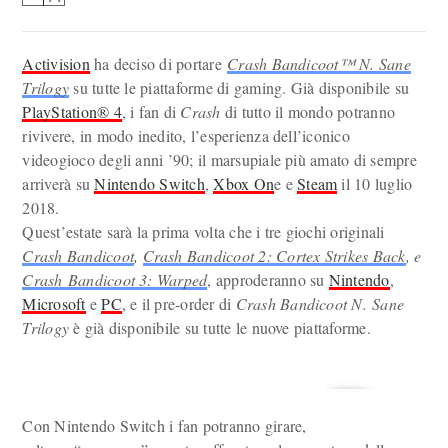
Activision
ha deciso di portare
Crash Bandicoot™ N. Sane
Trilogy
su tutte le piattaforme di gaming. Già disponibile su
PlayStation® 4
, i fan di
Crash
di tutto il mondo potranno
rivivere, in modo inedito, l’esperienza dell’iconico
videogioco degli anni ’90; il marsupiale più amato di sempre
arriverà su
Nintendo Switch
,
Xbox On
e e
Steam
il 10 luglio
2018.
Quest’estate sarà la prima volta che i tre giochi originali
Crash Bandicoot
,
Crash Bandicoot 2: Cortex Strikes Back
, e
Crash Bandicoot 3: Warped
, approderanno su
Nintendo
,
Microsoft
e
PC
, e il pre-order di
Crash Bandicoot N. Sane
Trilogy
è già disponibile su tutte le nuove piattaforme.
Con Nintendo Switch i fan potranno girare,