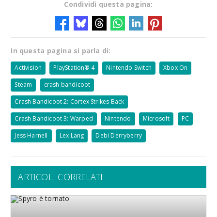
Condividi questa pagina:
In questa pagina si parla di:
Activision
PlayStation® 4
Nintendo Switch
Xbox On
Steam
crash bandicoot
Crash Bandicoot 2: Cortex Strikes Back
Crash Bandicoot 3: Warped
Nintendo
Microsoft
PC
Jess Harnell
Lex Lang
Debi Derryberry
ARTICOLI CORRELATI