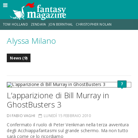
TOM HOLLAND
ZENDAYA
JON BERNTHAL
CHRISTOPHER NOLAN
Alyssa Milano
STRANIMONDI
LUCCA COMICS & GAMES
ODISSEA
DESTIN DANIEL CRETTON
News (9)
TRAMELL TILLMAN
CHRIS MCKENNA
7
L’apparizione di Bill Murray in
GhostBusters 3
DI FABIO VAGHI
LUNEDÌ 15 FEBBRAIO 2010
Confermato il ruolo di Peter Venkman nella terza avventura
degli Acchiappafantasmi sul grande schermo. Ma non tutto
sarà come ce lo ricordiamo