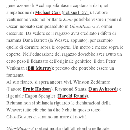
generazione di Acchiappafantasmi capitanata dal quel
simpaticone di
Michael Cera
(
notizie/11571
). L’attore
ventunenne visto nel brillante
Juno
potrebbe vestire i panni di
Oscar, neonato semiposseduto in
GhostBusters 2
, ormai
cresciuto. Da vedere se il ragazzo avrà ereditato i difetti di
mamma Dana Barrett (la Weaver, appunto); per esempio
quello di dormire sopra le coperte. Un metro e mezzo sopra le
coperte. Nell’educazione del ragazzo dovrebbe aver avuto un
certo peso il fidanzato dell'originale genitrice, il dot. Peter
Bill Murray
Venkman (
); peccato che potrebbe essere un
fantasma.
Al suo fianco, si spera ancora vivi, Winston Zeddmore
Ernie Hudson
Dan Aykroyd
(l’attore
), Raymond Stantz (
) e
Harold Ramis
il geniale Eagon Spengler (
).
Reitman non si sbilancia riguardo le dichiarazioni della
Weaver; tutto ciò che ha dire è che in questo terzo
GhostBusters ci saranno un mare di novità.
GhostBuster 3
porterà mostri dall’oltretomba nelle sale