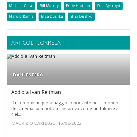
Michael Cera
Bill Murray
Ernie Hudson
Dan Aykroyd
Harold Ramis
Eliza Dushku
Eliza Dushku
ARTICOLI CORRELATI
DALL'ESTERO
Addio a Ivan Reitman
Il ricordo di un personaggio importante per il mondo
del cinema; una notizia che arriva come un fulmine a
ciel...
MAURIZIO CARNAGO, 15/02/2022