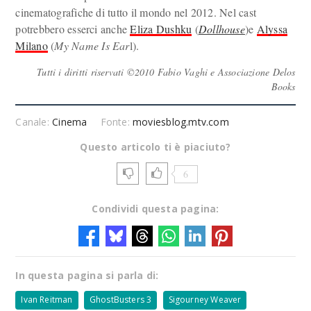
cinematografiche di tutto il mondo nel 2012. Nel cast
potrebbero esserci anche
Eliza Dushku
(
Dollhouse
)e
Alyssa
Milano
(
My Name Is Ear
l).
Tutti i diritti riservati ©2010 Fabio Vaghi e Associazione Delos
Books
Canale:
Cinema
Fonte:
moviesblog.mtv.com
Questo articolo ti è piaciuto?
6
Condividi questa pagina:
In questa pagina si parla di:
Ivan Reitman
GhostBusters 3
Sigourney Weaver