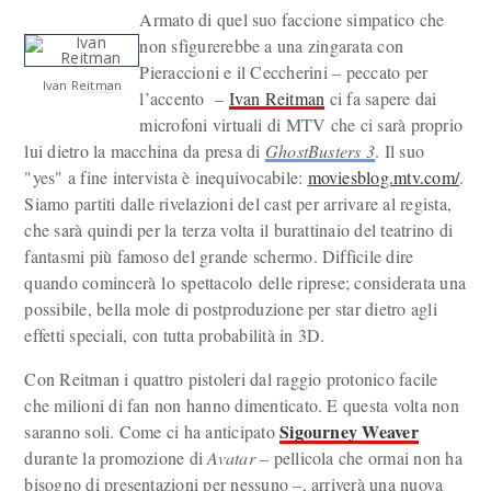
Armato di quel suo faccione simpatico che
non sfigurerebbe a una zingarata con
Pieraccioni e il Ceccherini – peccato per
Ivan Reitman
l’accento –
Ivan Reitman
ci fa sapere dai
microfoni virtuali di MTV che ci sarà proprio
lui dietro la macchina da presa di
GhostBusters 3
. Il suo
"yes" a fine intervista è inequivocabile:
moviesblog.mtv.com/
.
Siamo partiti dalle rivelazioni del cast per arrivare al regista,
che sarà quindi per la terza volta il burattinaio del teatrino di
fantasmi più famoso del grande schermo. Difficile dire
quando comincerà lo spettacolo delle riprese; considerata una
possibile, bella mole di postproduzione per star dietro agli
effetti speciali, con tutta probabilità in 3D.
Con Reitman i quattro pistoleri dal raggio protonico facile
che milioni di fan non hanno dimenticato. E questa volta non
Sigourney Weaver
saranno soli. Come ci ha anticipato
durante la promozione di
Avatar
– pellicola che ormai non ha
bisogno di presentazioni per nessuno –, arriverà una nuova