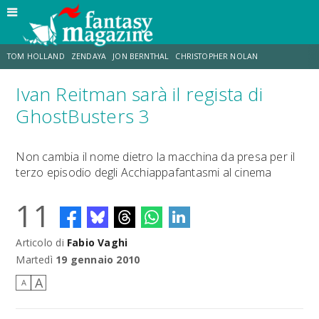
TOM HOLLAND
ZENDAYA
JON BERNTHAL
CHRISTOPHER NOLAN
Ivan Reitman sarà il regista di
STRANIMONDI
LUCCA COMICS & GAMES
ODISSEA
CHRIS MCKENNA
GhostBusters 3
DESTIN DANIEL CRETTON
ERIK SOMMERS
Non cambia il nome dietro la macchina da presa per il
terzo episodio degli Acchiappafantasmi al cinema
11
Articolo di
Fabio Vaghi
Martedì
19 gennaio 2010
A
A