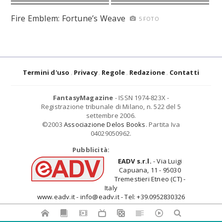
Fire Emblem: Fortune’s Weave
5 FOTO
Termini d'uso
Privacy
Regole
Redazione
Contatti
FantasyMagazine
- ISSN 1974-823X -
Registrazione tribunale di Milano, n. 522 del 5
settembre 2006.
©2003
Associazione Delos Books
. Partita Iva
04029050962.
Pubblicità:
EADV s.r.l.
- Via Luigi
Capuana, 11 - 95030
Tremestieri Etneo (CT) -
Italy
www.eadv.it - info@eadv.it - Tel: +39.0952830326