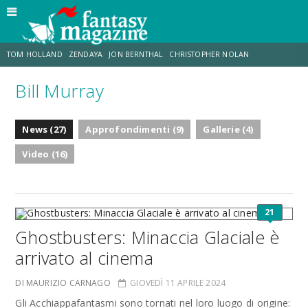
TOM HOLLAND
ZENDAYA
JON BERNTHAL
CHRISTOPHER NOLAN
Bill Murray
STRANIMONDI
LUCCA COMICS & GAMES
ODISSEA
MARK RUFFALO
News (27)
Approfondimenti (9)
Gallerie (4)
JACOB BATALON
ERIK SOMMERS
Video (16)
21
Ghostbusters: Minaccia Glaciale è
arrivato al cinema
DI MAURIZIO CARNAGO
GIOVEDÌ 11 APRILE 2024
Gli Acchiappafantasmi sono tornati nel loro luogo di origine: