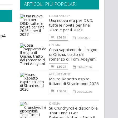
ARTICOLI PIÙ POPOLARI
LUDOFANTASY
Una nuova era per D&D:
tutte le novità per fine
2026 e per il 2027!
ip4
LEGGI
3/08/2026
CINEMA
Cosa sappiamo de Il regno
di Orisha, tratto dal
romanzo di Tomi Adeyemi
LEGGI
31/07/2026
APPUNTAMENTI
Mauro Repetto ospite
italiano di Stranimondi 2026
LEGGI
20/07/2026
CINEMA
Su Crunchyroll è disponibile
That Time I Got
Reincarnated as a Slime Il