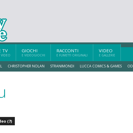
E TV
GIOCHI
RACCONTI
VIDEO
 VIDEO
E VIDEOGIOCHI
E FUMETTI ORIGINALI
E GALLERIE
L
CHRISTOPHER NOLAN
STRANIMONDI
LUCCA COMICS & GAMES
OD
u
deo (7)