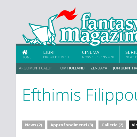
LIBRI
CINEMA
SERI
EBOOK E FUMETTI
NEWS E RECENSIONI
NEWS E
HOME
ARGOMENTI CALDI:
TOM HOLLAND
ZENDAYA
JON BERNTHA
Efthimis Filippo
MICHAEL MANDO
News (2)
Approfondimenti (3)
Gallerie (2)
Vi