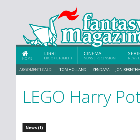
LIBRI
CINEMA
SERI
EBOOK E FUMETTI
NEWS E RECENSIONI
NEWS E
HOME
ARGOMENTI CALDI:
TOM HOLLAND
ZENDAYA
JON BERNTHA
LEGO Harry Pot
ERIK SOMMERS
News (1)