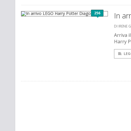
256
In ar
DI IRENE 
Arriva 
Harry P
LEG