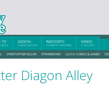
E TV
GIOCHI
RACCONTI
VIDEO
 VIDEO
E VIDEOGIOCHI
E FUMETTI ORIGINALI
E GALLERIE
L
CHRISTOPHER NOLAN
STRANIMONDI
LUCCA COMICS & GAMES
OD
ter Diagon Alley