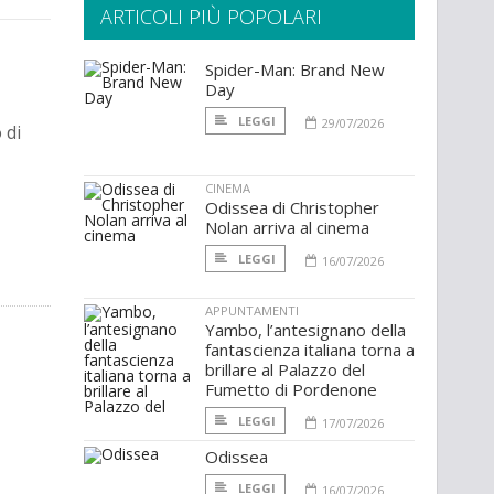
ARTICOLI PIÙ POPOLARI
Spider-Man: Brand New
Day
LEGGI
29/07/2026
 di
CINEMA
Odissea di Christopher
Nolan arriva al cinema
LEGGI
16/07/2026
APPUNTAMENTI
Yambo, l’antesignano della
fantascienza italiana torna a
brillare al Palazzo del
Fumetto di Pordenone
LEGGI
17/07/2026
Odissea
LEGGI
16/07/2026