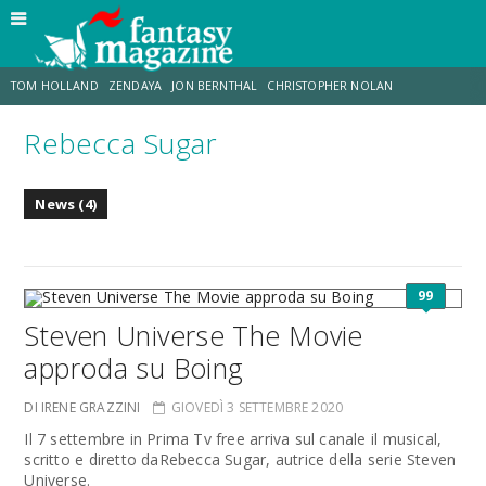
TOM HOLLAND
ZENDAYA
JON BERNTHAL
CHRISTOPHER NOLAN
Rebecca Sugar
STRANIMONDI
LUCCA COMICS & GAMES
ODISSEA
TRAMELL TILLMAN
News (4)
CHRIS MCKENNA
ERIK SOMMERS
99
Steven Universe The Movie
approda su Boing
DI IRENE GRAZZINI
GIOVEDÌ 3 SETTEMBRE 2020
Il 7 settembre in Prima Tv free arriva sul canale il musical,
scritto e diretto daRebecca Sugar, autrice della serie Steven
Universe.