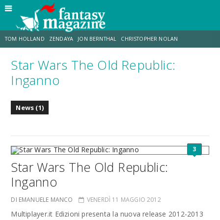
TOM HOLLAND
ZENDAYA
JON BERNTHAL
CHRISTOPHER NOLAN
Star Wars The Old Republic:
STRANIMONDI
LUCCA COMICS & GAMES
ODISSEA
CHRIS MCKENNA
Inganno
DESTIN DANIEL CRETTON
ERIK SOMMERS
News (1)
3
Star Wars The Old Republic:
Inganno
DI EMANUELE MANCO
VENERDÌ 11 MAGGIO 2012
Multiplayer.it Edizioni presenta la nuova release 2012-2013