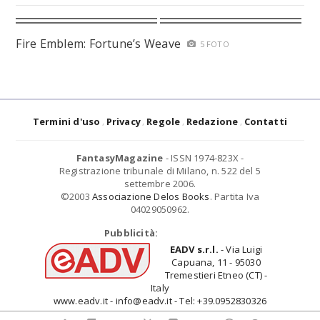
Fire Emblem: Fortune’s Weave
5 FOTO
Termini d'uso
Privacy
Regole
Redazione
Contatti
FantasyMagazine
- ISSN 1974-823X -
Registrazione tribunale di Milano, n. 522 del 5
settembre 2006.
©2003
Associazione Delos Books
. Partita Iva
04029050962.
Pubblicità:
EADV s.r.l.
- Via Luigi
Capuana, 11 - 95030
Tremestieri Etneo (CT) -
Italy
www.eadv.it - info@eadv.it - Tel: +39.0952830326