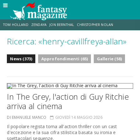
TOM HOLLAND
ZENDAYA
JON BERNTHAL
CHRISTOPHER NOLAN
Ricerca: «henry-cavillfreya-allan»
STRANIMONDI
LUCCA COMICS & GAMES
ODISSEA
TRAMELL TILLMAN
News (373)
Approfondimenti (65)
Gallerie (58)
CHRIS MCKENNA
ERIK SOMMERS
In The Grey, l'action di Guy Ritchie
arriva al cinema
DI EMANUELE MANCO
GIOVEDÌ 14 MAGGIO 2026
Il popolare regista torna all'action thriller con un cast
d'eccezione e la sua cifra stilistica basata su ironia e
spettacolari sequenze.