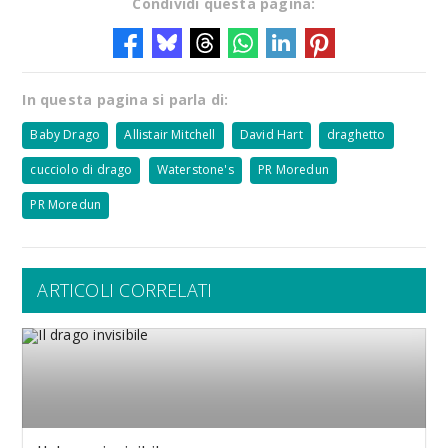
Condividi questa pagina:
In questa pagina si parla di:
Baby Drago
Allistair Mitchell
David Hart
draghetto
cucciolo di drago
Waterstone's
PR Moredun
PR Moredun
ARTICOLI CORRELATI