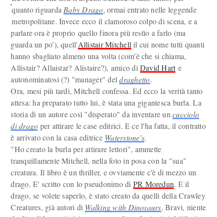
quanto riguarda
Baby Drago
, ormai entrato nelle leggende
metropolitane. Invece ecco il clamoroso colpo di scena, e a
parlare ora è proprio quello finora più restìo a farlo (ma
guarda un po'), quell'
Allistair Mitchell
il cui nome tutti quanti
hanno sbagliato almeno una volta (com'è che si chiama,
Allistair? Allaistar? Alistaire?),
amico di
David Hart
e
autonominatosi (?) "manager" del
draghetto
.
Ora, mesi più tardi, Mitchell confessa. Ed ecco la verità tanto
attesa: ha preparato tutto lui, è stata una gigantesca burla. La
storia di un autore così "disperato" da inventare un
cucciolo
di drago
per attirare le case editrici. E ce l'ha fatta, il contratto
è arrivato con la casa editrice
Waterstone's
.
"Ho creato la burla per attirare lettori", ammette
tranquillamente Mitchell, nella foto in posa con la "sua"
creatura. Il libro è un thriller, e ovviamente c'è di mezzo un
drago. E' scritto con lo pseudonimo di
PR Moredun
. E il
drago, se volete saperlo, è stato creato da quelli della Crawley
Creatures, già autori di
Walking with Dinosaurs
. Bravi, niente