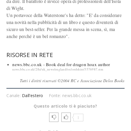
da dire. Il barattolo è invece opera di professionisti dell'Isola
di Wight.
Un portavoce della Waterstone's ha detto: "E' da considerare
una novità nella pubblicità di un libro e questo diventerà di
sicuro un best-seller. Per la grande messa in scena, sì, ma
anche perché è un bel romanzo".
RISORSE IN RETE
news.bbc.co.uk - Book deal for dragon hoax author
news.bbc.co.uk/2/hi/uk_news/england/oxfordshire/3576987.stm
Tutti i diritti riservati ©2004 RC e Associazione Delos Books
Canale:
Dall'estero
Fonte: news.bbc.co.uk
Questo articolo ti è piaciuto?
1