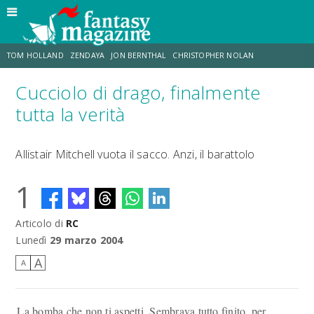
TOM HOLLAND
ZENDAYA
JON BERNTHAL
CHRISTOPHER NOLAN
Cucciolo di drago, finalmente
STRANIMONDI
LUCCA COMICS & GAMES
ODISSEA
CHRIS MCKENNA
tutta la verità
DESTIN DANIEL CRETTON
ERIK SOMMERS
Allistair Mitchell vuota il sacco. Anzi, il barattolo
1
Articolo di
RC
Lunedì
29 marzo 2004
A
A
La bomba che non ti aspetti. Sembrava tutto finito, per