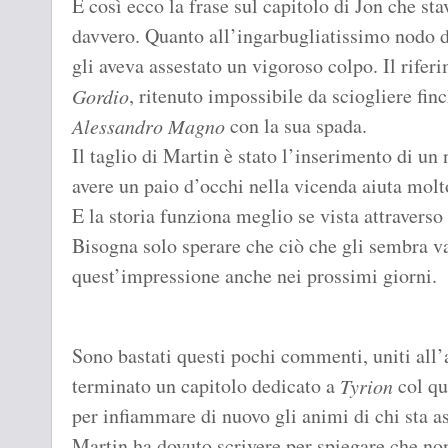
E così ecco la frase sul capitolo di Jon che sta
davvero. Quanto all’ingarbugliatissimo nodo d
gli aveva assestato un vigoroso colpo. Il rife
, ritenuto impossibile da sciogliere fin
Gordio
con la sua spada.
Alessandro Magno
Il taglio di Martin è stato l’inserimento di un
avere un paio d’occhi nella vicenda aiuta molto
E la storia funziona meglio se vista attraverso
Bisogna solo sperare che ciò che gli sembra va
quest’impressione anche nei prossimi giorni.
Sono bastati questi pochi commenti, uniti all’
terminato un capitolo dedicato a
col qu
Tyrion
per infiammare di nuovo gli animi di chi sta 
Martin ha dovuto scrivere per spiegare che n