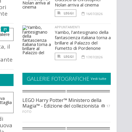
h
Nolan arriva al cinema
ori
nte
LEGGI
16/07/2026
APPUNTAMENTI
21
Yambo, l’antesignano della
fantascienza italiana torna a
brillare al Palazzo del
, il
Fumetto di Pordenone
LEGGI
17/07/2026
rante
GALLERIE FOTOGRAFICHE
Vedi tutte
LEGO Harry Potter™ Ministero della
Magia™ - Edizione del collezionista
17
FOTO
di
nuova
la