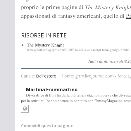
proprio le prime pagine di
The Mistery Knigh
appassionati di fantasy americani, quello di
Pa
RISORSE IN RETE
The Mystery Knight
fantasyhotlist.blogspot.com/2010/01/exclusive-excerpt-from-george-r-r.html
Tutti i diritti riservati
Canale:
Dall'estero
Fonte: grrm.livejournal.com - fantas
Martina Frammartino
Divoratrice di libri fin dalla più tenera età, non poteva che diventa
per la scrittura l’hanno portata in contatto con FantasyMagazine, test
Condividi questa pagina: