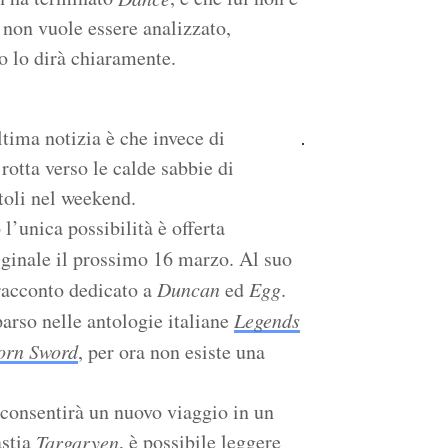
 non vuole essere analizzato,
to lo dirà chiaramente.
tima notizia è che invece di
 rotta verso le calde sabbie di
toli nel weekend.
’unica possibilità è offerta
riginale il prossimo 16 marzo. Al suo
 racconto dedicato a
Duncan
ed
Egg
.
arso nelle antologie italiane
Legends
orn Sword
, per ora non esiste una
 consentirà un nuovo viaggio in un
astia
, è possibile leggere
Targaryen