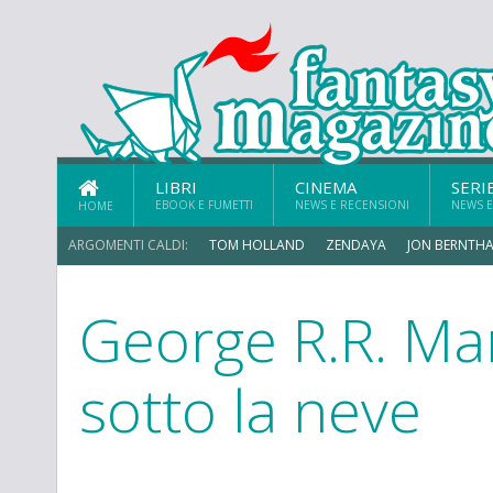
LIBRI
CINEMA
SERI
EBOOK E FUMETTI
NEWS E RECENSIONI
NEWS E
HOME
ARGOMENTI CALDI:
TOM HOLLAND
ZENDAYA
JON BERNTHA
George R.R. Mar
ERIK SOMMERS
sotto la neve