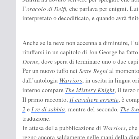
l’
, che parlava per enigmi. Lui
oracolo di Delfi
interpretato o decodificato, e quando avrà fini
Anche se la neve non accenna a diminuire, l’ul
rituffarsi in un capitolo di Jon George ha fatto
, dove spera di terminare uno o due capi
Dorne
Per un nuovo tuffo nei
al momento l
Sette Regni
dall’antologia
Warriors
, in uscita in lingua o
interno compare
The Mistery Knight
, il terzo
Il primo racconto,
Il cavaliere errante
, è comp
2
e
I re di sabbia
, mentre del secondo,
The Sw
traduzione.
In attesa della pubblicazione di
, che
Warriors
regno ancora saldamente nelle mani della din