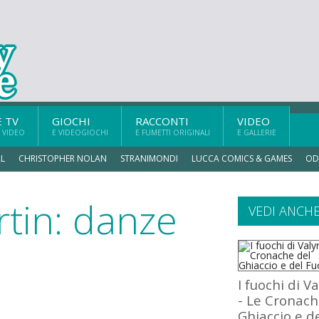
E TV
GIOCHI
RACCONTI
VIDEO
 VIDEO
E VIDEOGIOCHI
E FUMETTI ORIGINALI
E GALLERIE
L
CHRISTOPHER NOLAN
STRANIMONDI
LUCCA COMICS & GAMES
OD
tin: danze
VEDI ANCH
I fuochi di Va
- Le Cronach
Ghiaccio e d