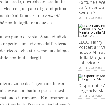
volta, crede, dovrebbe essere finito
Fortune’s W
su Nintendo
i Meereen, un paio di giorni prima
Switch 2
rimento è al famosissimo
nodo di
NOTIZIE / 7/08/2026
ché non fu tagliato in due da
 nuovo punto di vista. A suo giudizio
LEGO Harry
 rispetto a una visione dall’esterno.
Potter: arriva
 dei ricordi che attraverso un dialogo.
nuovo Minis
lido continui a dargli
della Magia 
collezione
NOTIZIE / 7/08/2026
affermazione del 5 gennaio di aver
Disponibile 
ale aveva combattuto per sei mesi
Legends: Ma
aspettando il romanzo. E nuovamente
NOTIZIE / 6/08/2026
on ha terminato
, e che lui non è
Dance