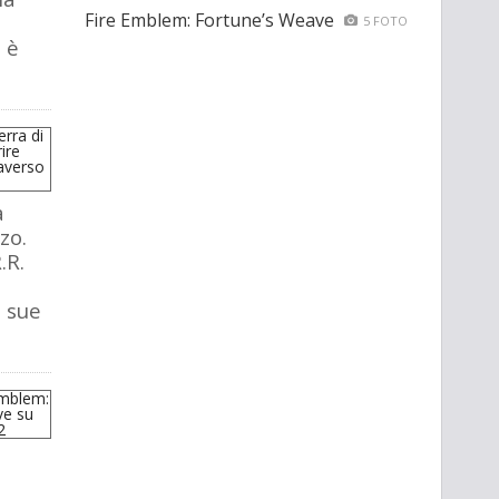
Fire Emblem: Fortune’s Weave
5 FOTO
 è
a
zo.
.R.
e sue