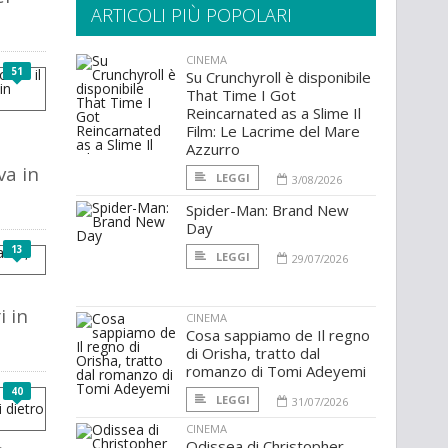
ARTICOLI PIÙ POPOLARI
CINEMA
51
Su Crunchyroll è disponibile
That Time I Got
Reincarnated as a Slime Il
Film: Le Lacrime del Mare
Azzurro
va in
LEGGI
3/08/2026
Spider-Man: Brand New
Day
13
LEGGI
29/07/2026
i in
CINEMA
Cosa sappiamo de Il regno
di Orisha, tratto dal
romanzo di Tomi Adeyemi
40
LEGGI
31/07/2026
CINEMA
Odissea di Christopher