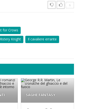
6
t for Crows
istery Knight
Il cavaliere errante
NTI
SAGHE FANTASY