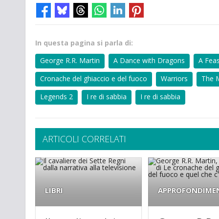
In questa pagina si parla di:
George R.R. Martin
A Dance with Dragons
A Feas
Cronache del ghiaccio e del fuoco
Warriors
The M
Legends 2
I re di sabbia
I re di sabbia
ARTICOLI CORRELATI
LIBRI
APPROFONDIME