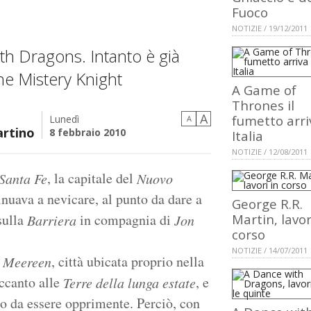
Fuoco
NOTIZIE / 19/12/2011
th Dragons. Intanto è già
he Mistery Knight
A Game of
Thrones il
A
fumetto arri
Lunedì
A
rtino
8 febbraio 2010
Italia
NOTIZIE / 12/08/2011
, la capitale del
Santa Fe
Nuovo
inuava a nevicare, al punto da dare a
George R.R.
sulla
in compagnia di
Martin, lavor
Barriera
Jon
corso
NOTIZIE / 14/07/2011
i
, città ubicata proprio nella
Meereen
ccanto alle
, e
Terre della lunga estate
to da essere opprimente. Perciò, con