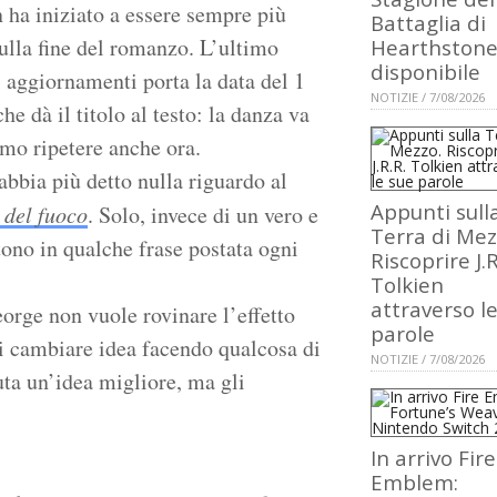
n ha iniziato a essere sempre più
Battaglia di
sulla fine del romanzo. L’ultimo
Hearthstone
disponibile
i aggiornamenti porta la data del 1
NOTIZIE / 7/08/2026
e dà il titolo al testo: la danza va
mo ripetere anche ora.
abbia più detto nulla riguardo al
Appunti sull
 del fuoco
. Solo, invece di un vero e
Terra di Mez
ono in qualche frase postata ogni
Riscoprire J.R
Tolkien
attraverso l
orge non vuole rovinare l’effetto
parole
 di cambiare idea facendo qualcosa di
NOTIZIE / 7/08/2026
uta un’idea migliore, ma gli
In arrivo Fire
Emblem: