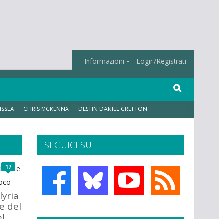
Informazioni
Login/Registrati
ISSEA
CHRIS MCKENNA
DESTIN DANIEL CRETTON
E
SEGUICI SU
17
lyria
e del
el