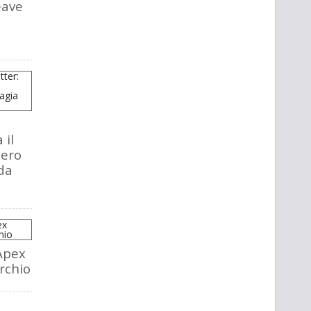
eave
 il
tero
da
Apex
rchio