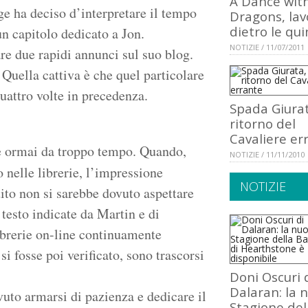
A Dance wit
e ha deciso d’interpretare il tempo
Dragons, lav
dietro le qui
n capitolo dedicato a Jon.
NOTIZIE / 11/07/2011
are due rapidi annunci sul suo blog.
 Quella cattiva è che quel particolare
uattro volte in precedenza.
Spada Giurata
ritorno del
Cavaliere er
re ormai da troppo tempo. Quando,
NOTIZIE / 11/11/2010
 nelle librerie, l’impressione
NOTIZIE
uito non si sarebbe dovuto aspettare
testo indicate da Martin e di
ibrerie on-line continuamente
si fosse poi verificato, sono trascorsi
Doni Oscuri 
Dalaran: la 
vuto armarsi di pazienza e dedicare il
Stagione del