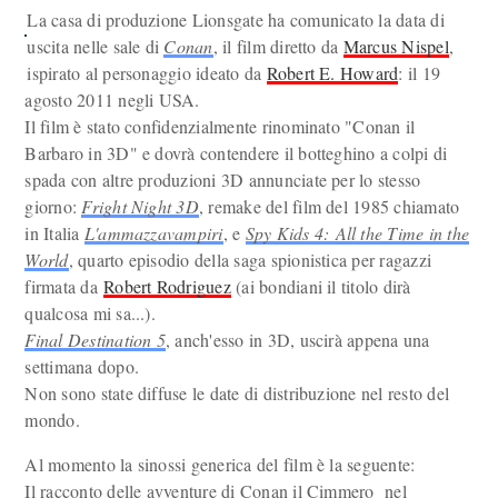
La casa di produzione Lionsgate ha comunicato la data di
uscita nelle sale di
Conan
, il film diretto da
Marcus Nispel
,
ispirato al personaggio ideato da
Robert E. Howard
: il 19
agosto 2011 negli USA.
Il film è stato confidenzialmente rinominato "Conan il
Barbaro in 3D" e dovrà contendere il botteghino a colpi di
spada con altre produzioni 3D annunciate per lo stesso
giorno:
Fright Night 3D
, remake del film del 1985 chiamato
in Italia
L'ammazzavampiri
, e
Spy Kids 4: All the Time in the
World
, quarto episodio della saga spionistica per ragazzi
firmata da
Robert Rodriguez
(ai bondiani il titolo dirà
qualcosa mi sa...).
Final Destination 5
, anch'esso in 3D, uscirà appena una
settimana dopo.
Non sono state diffuse le date di distribuzione nel resto del
mondo.
Al momento la sinossi generica del film è la seguente:
Il racconto delle avventure di Conan il Cimmero nel