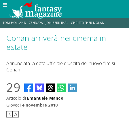
TOM HOLLAND
ZENDAYA
JON BERNTHAL
CHRISTOPHER NOLAN
Conan arriverà nei cinema in
STRANIMONDI
LUCCA COMICS & GAMES
ODISSEA
JACOB BATALON
estate
SPIDER-MAN: BRAND NEW DAY
MICHAEL MANDO
Annunciata la data ufficiale d'uscita del nuovo film su
Conan
29
Articolo di
Emanuele Manco
Giovedì
4 novembre 2010
A
A