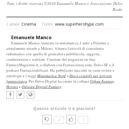
Tutti i diritti riservati ©2010 Emanuele Manco e Associazione Delos
Books
Canale:
Cinema
Fonte:
www.superherohype.com
Emanuele Manco
Emanuele Manco, laureato in matematica, è nato a Palermo e
attualmente risiede a Milano. Alterna l'attività di consulente
informatico con quella di giornalista pubblicista, saggista,
conferenziere e scrittore. Curatore del magazine on line
FantasyMagazine.it, collabora con Fantascienza.com, Delos SF e il
podcast Fantascientificast. Ha pubblicato racconti in varie riviste e
antologie e i saggi
Matematica Nerd
e
Dieci consigli per scrivere
fantascienza
. Per Delos Digital ha creato le collane
Urban Fantasy
Heroes
e
Odissea Digital Fantasy
.
Questo articolo ti è piaciuto?
4
2