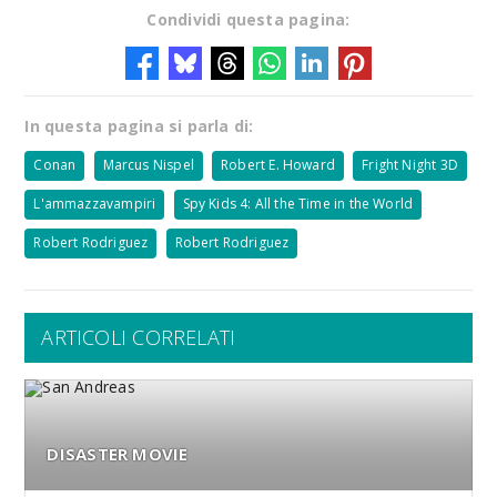
Condividi questa pagina:
In questa pagina si parla di:
Conan
Marcus Nispel
Robert E. Howard
Fright Night 3D
L'ammazzavampiri
Spy Kids 4: All the Time in the World
Robert Rodriguez
Robert Rodriguez
ARTICOLI CORRELATI
DISASTER MOVIE