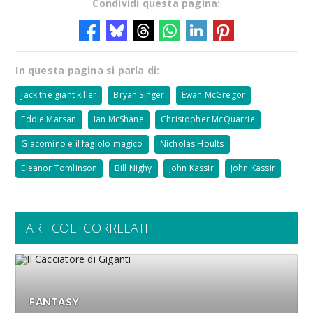
Condividi questa pagina:
In questa pagina si parla di:
Jack the giant killer
Bryan Singer
Ewan McGregor
Eddie Marsan
Ian McShane
Christopher McQuarrie
Giacomino e il fagiolo magico
Nicholas Hoults
Eleanor Tomlinson
Bill Nighy
John Kassir
John Kassir
ARTICOLI CORRELATI
FANTASY