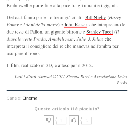
Brahmwell e porre fine alla pace tra gli umani e i giganti.
Del cast fanno parte - oltre ai già citati -
Bill Nighy
(
Harry
Potter e i doni della morte
) e
John Kassir
, che interpretano le
due teste di Fallon, un gigante bifronte e
Stanley Tucci
(
Il
diavolo veste Prada
,
Amabili resti
,
Julie & Julia
) che
interpreta il consigliere del re che manovra nell'ombra per
usurpare il trono.
Il film, realizzato in 3D, è atteso per il 2012.
Tutti i diritti riservati ©2011 Simona Ricci e Associazione Delos
Books
Canale:
Cinema
Questo articolo ti è piaciuto?
1
2