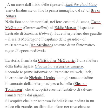
A un mese dall'inizio delle riprese di
Jack the giant killer
arriva finalmente on line la prima immagine dal set di
Bryan
Singer
.
Nella foto sono immortalati, nei loro costumi di scena,
Ewan
McGregor
(
Guerre stellari
) ed
Eddie Marsan
(l'ispettore
Lestrade di
Sherlock Holmes
). I due interpretano due guardie
- in realtà McGregor è il capitano delle guardie - di
re Brahmwell (
Ian McShane
) sovrano di un fantomatico
regno di epoca medievale.
La storia, firmata da
Christopher McQuarrie
, è una rilettura
della fiaba inglese
Giacomino e il fagiolo magico
.
Secondo le prime informazioni tramelate sul web, Jack,
interpretato da
Nicholas Hoults
, è un giovane contadino
innamorato della bella principessa Isabella (
Eleanor
Tomlinson
), che si scoprirà eroe nel tentativo di salvare
l'amata rapita dai giganti.
Si scoprirà che la principessa Isabella è una pedina in un
gioco più grande, un diabolico piano per rovesciare re