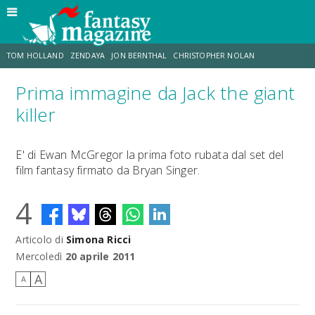
TOM HOLLAND
ZENDAYA
JON BERNTHAL
CHRISTOPHER NOLAN
Prima immagine da Jack the giant
STRANIMONDI
LUCCA COMICS & GAMES
ODISSEA
MARK RUFFALO
killer
JACOB BATALON
ERIK SOMMERS
E' di Ewan McGregor la prima foto rubata dal set del
film fantasy firmato da Bryan Singer.
4
Articolo di
Simona Ricci
Mercoledì
20 aprile 2011
A
A