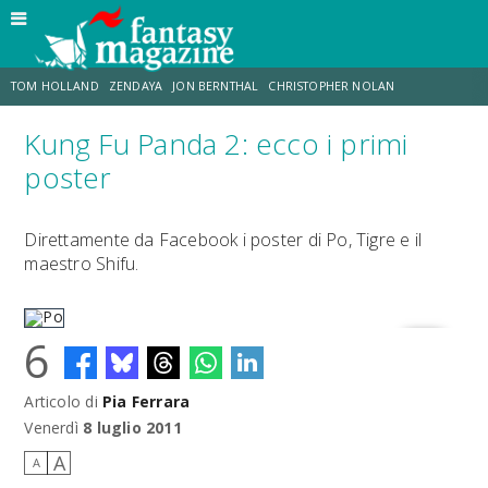
TOM HOLLAND
ZENDAYA
JON BERNTHAL
CHRISTOPHER NOLAN
Kung Fu Panda 2: ecco i primi
STRANIMONDI
LUCCA COMICS & GAMES
ODISSEA
CHRIS MCKENNA
poster
DESTIN DANIEL CRETTON
ERIK SOMMERS
Direttamente da Facebook i poster di Po, Tigre e il
maestro Shifu.
6
Articolo di
Pia Ferrara
Po
Venerdì
8 luglio 2011
A
A