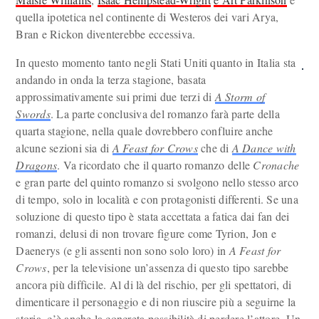
quella ipotetica nel continente di Westeros dei vari Arya,
Bran e Rickon diventerebbe eccessiva.
In questo momento tanto negli Stati Uniti quanto in Italia sta
andando in onda la terza stagione, basata
approssimativamente sui primi due terzi di
A Storm of
Swords
. La parte conclusiva del romanzo farà parte della
quarta stagione, nella quale dovrebbero confluire anche
alcune sezioni sia di
A Feast for Crows
che di
A Dance with
Dragons
. Va ricordato che il quarto romanzo delle
Cronache
e gran parte del quinto romanzo si svolgono nello stesso arco
di tempo, solo in località e con protagonisti differenti. Se una
soluzione di questo tipo è stata accettata a fatica dai fan dei
romanzi, delusi di non trovare figure come Tyrion, Jon e
Daenerys (e gli assenti non sono solo loro) in
A Feast for
Crows
, per la televisione un’assenza di questo tipo sarebbe
ancora più difficile. Al di là del rischio, per gli spettatori, di
dimenticare il personaggio e di non riuscire più a seguirne la
storia, c’è anche la concreta possibilità di perdere l’attore. Un