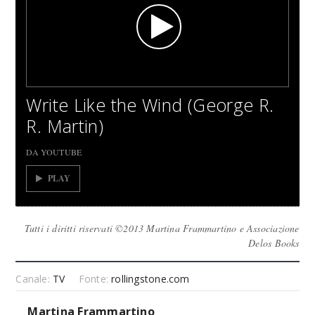
Write Like the Wind (George R.
R. Martin)
DA YOUTUBE
PLAY
Tutti i diritti riservati ©2013 Martina Frammartino e Associazione
Delos Books
Canale:
TV
Fonte:
rollingstone.com
Martina Frammartino