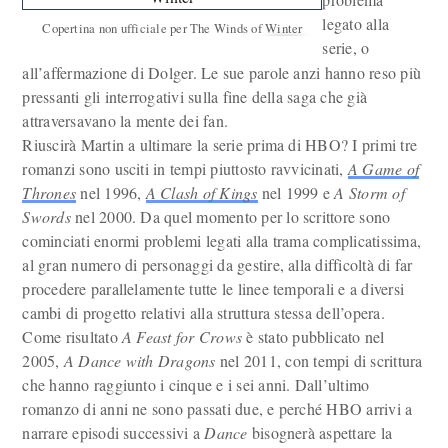
legato alla
Copertina non ufficiale per The Winds of Winter
serie, o
all’affermazione di Dolger. Le sue parole anzi hanno reso più
pressanti gli interrogativi sulla fine della saga che già
attraversavano la mente dei fan.
Riuscirà Martin a ultimare la serie prima di HBO? I primi tre
romanzi sono usciti in tempi piuttosto ravvicinati,
A Game of
Thrones
nel 1996,
A Clash of Kings
nel 1999 e
A Storm of
Swords
nel 2000. Da quel momento per lo scrittore sono
cominciati enormi problemi legati alla trama complicatissima,
al gran numero di personaggi da gestire, alla difficoltà di far
procedere parallelamente tutte le linee temporali e a diversi
cambi di progetto relativi alla struttura stessa dell’opera.
Come risultato
A Feast for Crows
è stato pubblicato nel
2005,
A Dance with Dragons
nel 2011, con tempi di scrittura
che hanno raggiunto i cinque e i sei anni. Dall’ultimo
romanzo di anni ne sono passati due, e perché HBO arrivi a
narrare episodi successivi a
Dance
bisognerà aspettare la