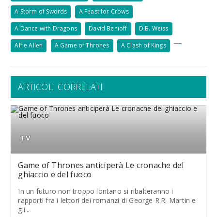
A Storm of Swords
A Feast for Crows
A Dance with Dragons
David Benioff
D.B. Weiss
Alfie Allen
A Game of Thrones
A Clash of Kings
ARTICOLI CORRELATI
TV
Game of Thrones anticiperà Le cronache del
ghiaccio e del fuoco
In un futuro non troppo lontano si ribalteranno i
rapporti fra i lettori dei romanzi di George R.R. Martin e
gli...