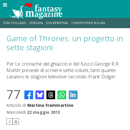
TOM HOLLAND
ZENDAYA
JON BERNTHAL
CHRISTOPHER NOLAN
Game of Thrones: un progetto in
STRANIMONDI
LUCCA COMICS & GAMES
ODISSEA
CHRIS MCKENNA
sette stagioni
DESTIN DANIEL CRETTON
ERIK SOMMERS
Per Le cronache del ghiaccio e del fuoco George R.R.
Martin prevede di scrivere sette volumi, tanti quante
saranno le stagioni televisive secondo Frank Dolger.
77
Articolo di
Martina Frammartino
Mercoledì
22 maggio 2013
A
A