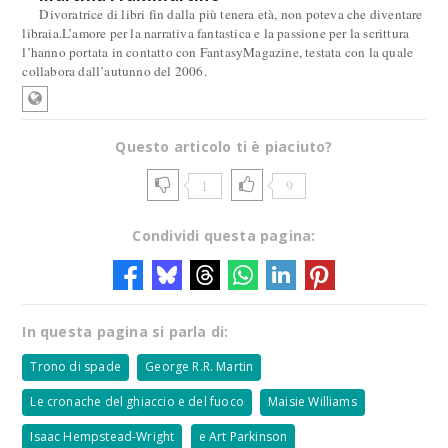
Divoratrice di libri fin dalla più tenera età, non poteva che diventare
libraia.L’amore per la narrativa fantastica e la passione per la scrittura
l’hanno portata in contatto con FantasyMagazine, testata con la quale
collabora dall’autunno del 2006.
Questo articolo ti è piaciuto?
1
9
Condividi questa pagina:
In questa pagina si parla di:
Trono di spade
George R.R. Martin
Le cronache del ghiaccio e del fuoco
Maisie Williams
Isaac Hempstead-Wright
e Art Parkinson