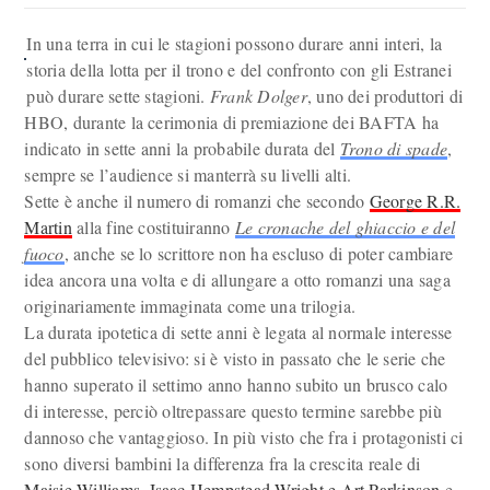
In una terra in cui le stagioni possono durare anni interi, la
storia della lotta per il trono e del confronto con gli Estranei
può durare sette stagioni.
Frank Dolger
, uno dei produttori di
HBO, durante la cerimonia di premiazione dei BAFTA ha
indicato in sette anni la probabile durata del
Trono di spade
,
sempre se l’audience si manterrà su livelli alti.
Sette è anche il numero di romanzi che secondo
George R.R.
Martin
alla fine costituiranno
Le cronache del ghiaccio e del
fuoco
, anche se lo scrittore non ha escluso di poter cambiare
idea ancora una volta e di allungare a otto romanzi una saga
originariamente immaginata come una trilogia.
La durata ipotetica di sette anni è legata al normale interesse
del pubblico televisivo: si è visto in passato che le serie che
hanno superato il settimo anno hanno subito un brusco calo
di interesse, perciò oltrepassare questo termine sarebbe più
dannoso che vantaggioso. In più visto che fra i protagonisti ci
sono diversi bambini la differenza fra la crescita reale di
Maisie Williams
,
Isaac Hempstead-Wright
e Art Parkinson
e