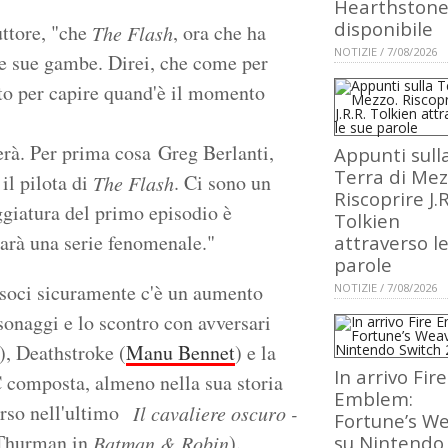
Hearthstone
disponibile
uttore, "che
, ora che ha
The Flash
NOTIZIE / 7/08/2026
lle sue gambe. Direi, che come per
into per capire quand'è il momento
rà. Per prima cosa Greg Berlanti,
Appunti sull
Terra di Mez
il pilota di
. Ci sono un
The Flash
Riscoprire J.R
giatura del primo episodio è
Tolkien
sarà una serie fenomenale."
attraverso l
parole
 soci sicuramente c'è un aumento
NOTIZIE / 7/08/2026
sonaggi e lo scontro con avversari
), Deathstroke (
Manu Bennet
) e la
In arrivo Fire
C composta, almeno nella sua storia
Emblem:
arso nell'ultimo
Il cavaliere oscuro -
Fortune’s W
 Thurman in
).
Batman & Robin
su Nintendo