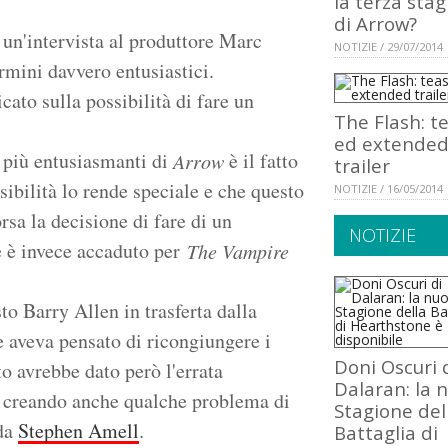
la terza sta
di Arrow?
 un'intervista al produttore Marc
NOTIZIE / 29/07/2014
rmini davvero entusiastici.
ato sulla possibilità di fare un
The Flash: t
ed extende
 più entusiasmanti di
è il fatto
Arrow
trailer
sibilità lo rende speciale e che questo
NOTIZIE / 16/05/2014
sa la decisione di fare di un
NOTIZIE
è invece accaduto per
The Vampire
to Barry Allen in trasferta dalla
e aveva pensato di ricongiungere i
Doni Oscuri 
to avrebbe dato però l'errata
Dalaran: la 
o, creando anche qualche problema di
Stagione del
 da
Stephen Amell
.
Battaglia di