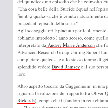
del quindicesimo episodio che ha coinvolto Fr
"Una cosa belle della Suicide Squad nell'epis
Sembra qualcosa che è venuta naturalmente da
precedenti episodi della serie."
Agli sceneggiatori è piaciuto particolarmente
abbiamo introdotto l'anno scorso, come quell
interpretato da
Audrey Marie Anderson
che fa
Advanced Research Group Uniting Super-Human
completare qualcosa e allo stesso tempo di getta
splendido vedere
David Ramsey
e il suo perso
loro."
Altro aspetto toccato da Guggenheim, in una p
riguarda l'evoluzione del rapporto tra Oliver 
Rickards
), coppia che il fandom in rete chia
"La cosa divertente nel rapporto tormentato