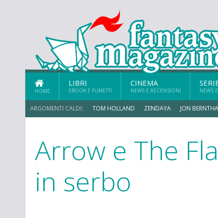
LIBRI
CINEMA
SERI
EBOOK E FUMETTI
NEWS E RECENSIONI
NEWS E
HOME
ARGOMENTI CALDI:
TOM HOLLAND
ZENDAYA
JON BERNTHA
Arrow e The Fla
CHRIS MCKENNA
in serbo