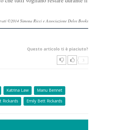
 che tutti vogliano restare durante il
iservati ©2014 Simona Ricci e Associazione Delos Books
Questo articolo ti è piaciuto?
3
Katrina Law
Manu Bennet
t Rickards
Emily Bett Rickards