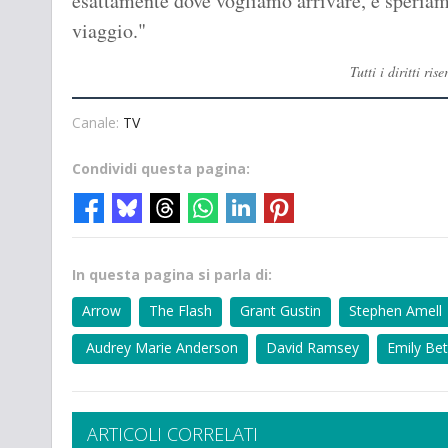
esattamente dove vogliamo arrivare, e speriamo
viaggio."
Tutti i diritti r
Canale:
TV
Condividi questa pagina:
In questa pagina si parla di:
Arrow
The Flash
Grant Gustin
Stephen Amell
Audrey Marie Anderson
David Ramsey
Emily Bet
ARTICOLI CORRELATI