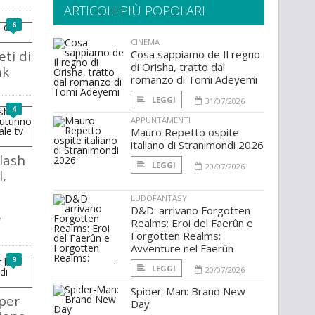
ARTICOLI PIÙ POPOLARI
6
CINEMA
eti di
Cosa sappiamo de Il regno
di Orisha, tratto dal
ak
romanzo di Tomi Adeyemi
LEGGI
31/07/2026
4
APPUNTAMENTI
Mauro Repetto ospite
italiano di Stranimondi 2026
lash
LEGGI
20/07/2026
l,
LUDOFANTASY
l
D&D: arrivano Forgotten
W
Realms: Eroi del Faerûn e
Forgotten Realms:
Avventure nel Faerûn
9
LEGGI
20/07/2026
Spider-Man: Brand New
 per
Day