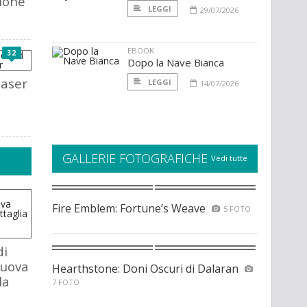
gione
LEGGI
29/07/2026
EBOOK
32
Dopo la Nave Bianca
easer
LEGGI
14/07/2026
d
GALLERIE FOTOGRAFICHE
Vedi tutte
Fire Emblem: Fortune’s Weave
5 FOTO
di
nuova
Hearthstone: Doni Oscuri di Dalaran
la
7 FOTO