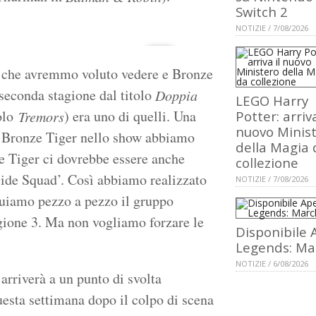
Switch 2
NOTIZIE / 7/08/2026
i che avremmo voluto vedere e Bronze
seconda stagione dal titolo
Doppia
LEGO Harry
tolo
) era uno di quelli. Una
Tremors
Potter: arriva
nuovo Minis
re Bronze Tiger nello show abbiamo
della Magia 
e Tiger ci dovrebbe essere anche
collezione
ide Squad’. Così abbiamo realizzato
NOTIZIE / 7/08/2026
truiamo pezzo a pezzo il gruppo
gione 3. Ma non vogliamo forzare le
Disponibile 
Legends: Ma
NOTIZIE / 6/08/2026
arriverà a un punto di svolta
uesta settimana dopo il colpo di scena