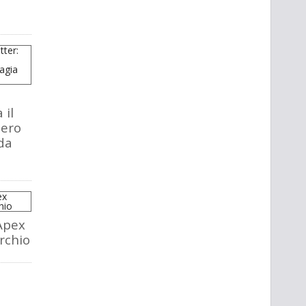
 il
tero
da
Apex
rchio