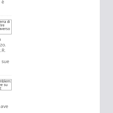
 è
a
zo.
.R.
e sue
eave