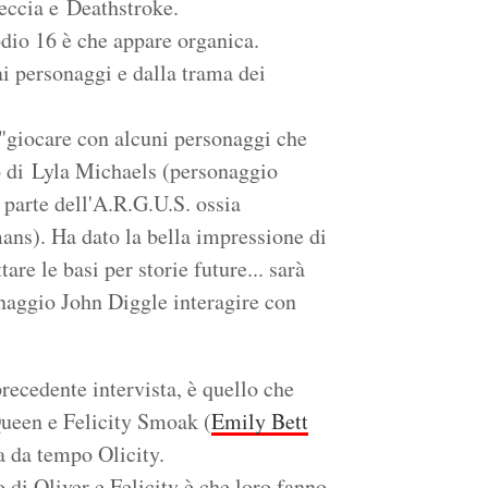
eccia e Deathstroke.
odio 16 è che appare organica.
i personaggi e dalla trama dei
 "giocare con alcuni personaggi che
o di Lyla Michaels (personaggio
 parte dell'A.R.G.U.S. ossia
s). Ha dato la bella impressione di
re le basi per storie future... sarà
naggio John Diggle interagire con
recedente intervista, è quello che
Queen e Felicity Smoak (
Emily Bett
ma da tempo Olicity.
 di Oliver e Felicity è che loro fanno