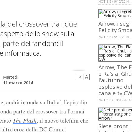
NOTIZIE / 9/12/2014
a del crossover tra i due
Arrow, i segr
Felicity Smo
 aspetto dello show sulla
NOTIZIE / 5/11/2014
 parte del fandom: il
te informatica.
Arrow, The F
e Ra’s al Ghu
A
Martedì
A
l'autunno
11 marzo 2014
esplosivo de
canale tv C
NOTIZIE / 18/09/2014
 andrà in onda su Italia1 l'episodio
conda parte del crossover tra l'ormai
nciato
The Flash
, il nuovo telefilm che
Siete pronti
, altro eroe della DC Comic.