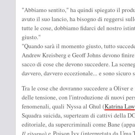
"Abbiamo sentito," ha quindi spiegato il prod
avuto il suo lancio, ha bisogno di reggersi su
tutte le cose, dobbiamo fidarci del nostro ist
giusto."
"Quando sarà il momento giusto, tutto succede
Andrew Kreisberg e Geoff Johns devono finire 
sacco di cose che devono succedere. La sceneg
davvero, davvero eccezionale... e sono sicuro 
Tra le cose che dovranno succedere a Oliver e
delle tensione, con l'introduzione di nuovi per
fenomenali, quali Nyssa al Ghul (
Katrina Law
Squadra suicida, superteam di cattivi della D
editoriale, da supercriminali come Bane (app
) e Poison Ivy (interpretata da Uma
Il ritorno