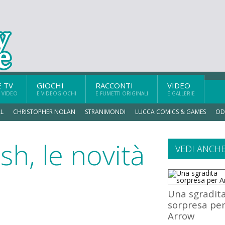
E TV
GIOCHI
RACCONTI
VIDEO
 VIDEO
E VIDEOGIOCHI
E FUMETTI ORIGINALI
E GALLERIE
L
CHRISTOPHER NOLAN
STRANIMONDI
LUCCA COMICS & GAMES
OD
sh, le novità
VEDI ANCH
Una sgradit
sorpresa pe
Arrow