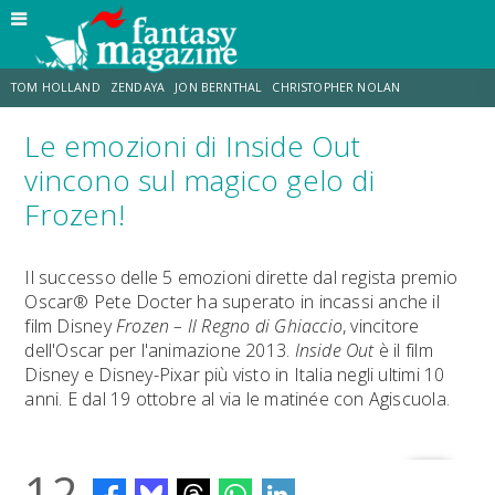
TOM HOLLAND
ZENDAYA
JON BERNTHAL
CHRISTOPHER NOLAN
Le emozioni di Inside Out
STRANIMONDI
LUCCA COMICS & GAMES
ODISSEA
CHRIS MCKENNA
vincono sul magico gelo di
Frozen!
DESTIN DANIEL CRETTON
ERIK SOMMERS
Il successo delle 5 emozioni dirette dal regista premio
Oscar® Pete Docter ha superato in incassi anche il
film Disney
Frozen – Il Regno di Ghiaccio
, vincitore
dell'Oscar per l'animazione 2013.
Inside Out
è il film
Disney e Disney-Pixar più visto in Italia negli ultimi 10
anni. E dal 19 ottobre al via le matinée con Agiscuola.
12