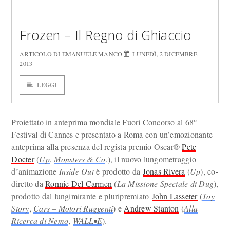
Frozen – Il Regno di Ghiaccio
ARTICOLO DI EMANUELE MANCO
LUNEDÌ, 2 DICEMBRE
2013
LEGGI
Proiettato in anteprima mondiale Fuori Concorso al 68°
Festival di Cannes e presentato a Roma con un’emozionante
anteprima alla presenza del regista premio Oscar®
Pete
Docter
(
Up
,
Monsters & Co
.), il nuovo lungometraggio
d’animazione
Inside Out
è prodotto da
Jonas Rivera
(
Up
), co-
diretto da
Ronnie Del Carmen
(
La Missione Speciale di Dug
),
prodotto dal lungimirante e pluripremiato
John Lasseter
(
Toy
Story
,
Cars – Motori Ruggenti
) e
Andrew Stanton
(
Alla
Ricerca di Nemo
,
WALL•E
).