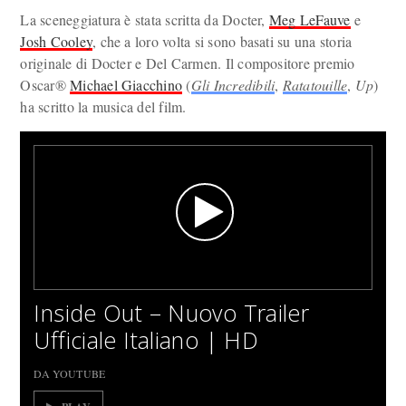
La sceneggiatura è stata scritta da Docter,
Meg LeFauve
e
Josh Cooley
, che a loro volta si sono basati su una storia
originale di Docter e Del Carmen. Il compositore premio
Oscar®
Michael Giacchino
(
Gli Incredibili
,
Ratatouille
,
Up
)
ha scritto la musica del film.
Inside Out – Nuovo Trailer
Ufficiale Italiano | HD
DA YOUTUBE