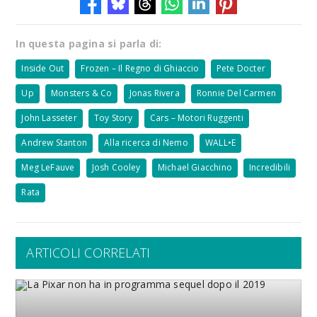
In questa pagina si parla di:
Inside Out
Frozen – Il Regno di Ghiaccio
Pete Docter
Up
Monsters & Co
Jonas Rivera
Ronnie Del Carmen
John Lasseter
Toy Story
Cars – Motori Ruggenti
Andrew Stanton
Alla ricerca di Nemo
WALL•E
Meg LeFauve
Josh Cooley
Michael Giacchino
Incredibili
Rata
ARTICOLI CORRELATI