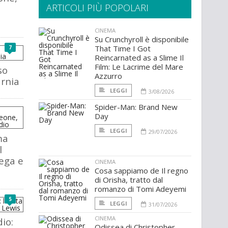
ARTICOLI PIÙ POPOLARI
CINEMA
Su Crunchyroll è disponibile
That Time I Got
7
Reincarnated as a Slime Il
Film: Le Lacrime del Mare
so
Azzurro
rnia
LEGGI
3/08/2026
Spider-Man: Brand New
Day
LEGGI
29/07/2026
ma
l
rega e
CINEMA
Cosa sappiamo de Il regno
di Orisha, tratto dal
romanzo di Tomi Adeyemi
5
LEGGI
31/07/2026
CINEMA
io:
Odissea di Christopher