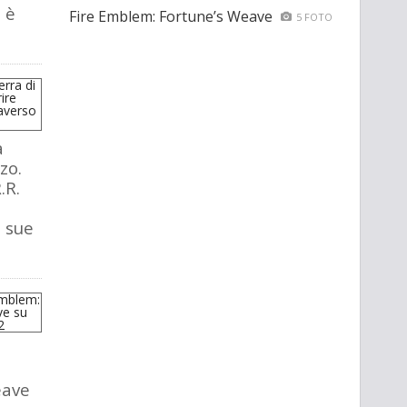
 è
Fire Emblem: Fortune’s Weave
5 FOTO
a
zo.
.R.
e sue
eave