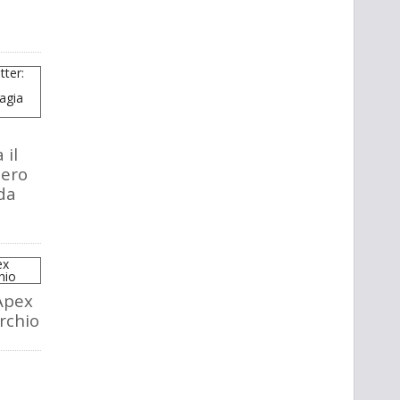
 il
tero
da
Apex
rchio