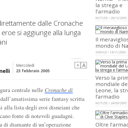
la strega e
l'armadio
NOTIZIE / 20/12/2005
direttamente dalle Cronache
eroe si aggiunge alla lunga
Il meraviglio
ani
mondo di Na
SERVIZI / 14/11/2005
A
Mercoledì
A
elli
23 febbraio 2005
Verso la pri
mondiale de
igura centrale nelle
Cronache di
Leone, la st
l’armadio
o dall’amatissima serie fantasy scritta
NOTIZIE / 24/09/2005
 alla lista degli eroi disneiani che
cano fonte di notevoli guadagni.
nta di diamante di un’operazione
Oltre l'armad