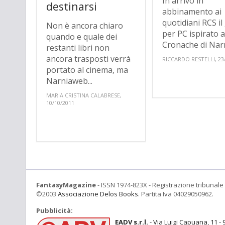
In arrivo in
destinarsi
abbinamento ai
quotidiani RCS il
Non è ancora chiaro
per PC ispirato a
quando e quale dei
Cronache di Nar
restanti libri non
ancora trasposti verrà
RICCARDO RESTELLI, 23
portato al cinema, ma
Narniaweb...
MARIA CRISTINA CALABRESE,
10/10/2011
FantasyMagazine
- ISSN 1974-823X - Registrazione tribunale 
©2003
Associazione Delos Books
. Partita Iva 04029050962.
Pubblicità:
EADV s.r.l.
- Via Luigi Capuana, 11 - 