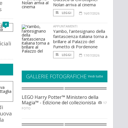
ve
Nolan arriva al cinema
s
LEGGI
16/07/2026
4
APPUNTAMENTI
Yambo, l’antesignano della
fantascienza italiana torna a
brillare al Palazzo del
ciali
Fumetto di Pordenone
LEGGI
17/07/2026
GALLERIE FOTOGRAFICHE
Vedi tutte
LEGO Harry Potter™ Ministero della
Magia™ - Edizione del collezionista
17
di
FOTO
nuova
la