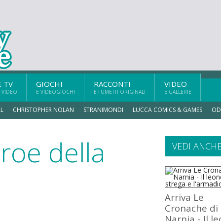
E TV
GIOCHI
RACCONTI
VIDEO
 VIDEO
E VIDEOGIOCHI
E FUMETTI ORIGINALI
E GALLERIE
L
CHRISTOPHER NOLAN
STRANIMONDI
LUCCA COMICS & GAMES
OD
eroe della
VEDI ANCH
Arriva Le
Cronache di
Narnia - Il l