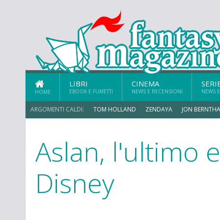
LIBRI
CINEMA
SERI
EBOOK E FUMETTI
NEWS E RECENSIONI
NEWS E
HOME
ARGOMENTI CALDI:
TOM HOLLAND
ZENDAYA
JON BERNTHA
Aslan, l'ultimo 
ERIK SOMMERS
Disney