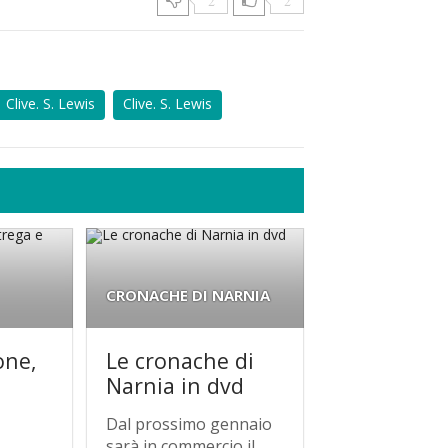
2
2
Clive. S. Lewis
Clive. S. Lewis
CRONACHE DI NARNIA
one,
Le cronache di
Narnia in dvd
Dal prossimo gennaio
sarà in commercio il