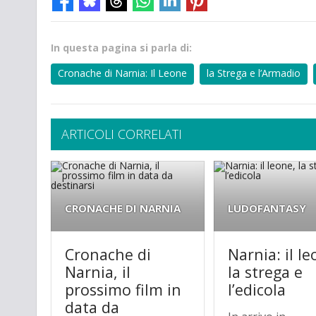
In questa pagina si parla di:
Cronache di Narnia: Il Leone
la Strega e l’Armadio
ARTICOLI CORRELATI
CRONACHE DI NARNIA
LUDOFANTASY
Cronache di
Narnia: il le
Narnia, il
la strega e
prossimo film in
l’edicola
data da