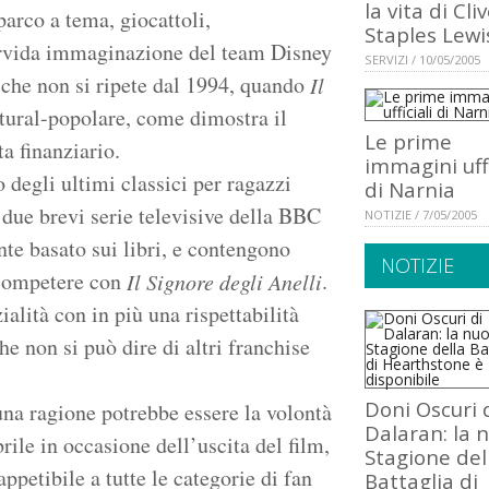
la vita di Cli
arco a tema, giocattoli,
Staples Lewi
fervida immaginazione del team Disney
SERVIZI / 10/05/2005
 che non si ripete dal 1994, quando
Il
tural-popolare, come dimostra il
Le prime
a finanziario.
immagini uffi
degli ultimi classici per ragazzi
di Narnia
 due brevi serie televisive della BBC
NOTIZIE / 7/05/2005
te basato sui libri, e contengono
NOTIZIE
 competere con
.
Il Signore degli Anelli
alità con in più una rispettabilità
che non si può dire di altri franchise
Doni Oscuri 
una ragione potrebbe essere la volontà
Dalaran: la 
rile in occasione dell’uscita del film,
Stagione del
petibile a tutte le categorie di fan
Battaglia di