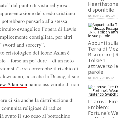
Hearthstone
ato” dal punto di vista religioso.
disponibile
appresentazione del credo cristiano
NOTIZIE / 7/08/2026
i potrebbero pensarla alla stessa
circuito evangelico l’opera di Lewis
emplicemente consigliata, per altri
Appunti sull
 “sword and sorcery”.
Terra di Mez
to cristologico del leone Aslan è
Riscoprire J.R
ole – forse un po’ dure – di un noto
Tolkien
attraverso l
ionista” e si correrebbe il rischio di
parole
s lewisiano, cosa che la Disney, il suo
NOTIZIE / 7/08/2026
rew Adamson
hanno assicurato di non
are ci sia anche la distribuzione di
In arrivo Fire
Emblem:
e comunità religiose di radice
Fortune’s W
ià avuto il suo peso al botteghino